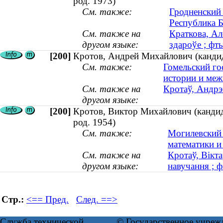
род. 1973)
См. также:
Гродненский 
Республика 
См. также на
Краткова, Ал
другом языке:
здароўе ; фты
[200]
Кротов, Андрей Михайлович (кандида
См. также:
Гомельский го
истории и ме
См. также на
Кротаў, Андрэ
другом языке:
[200]
Кротов, Виктор Михайлович (кандида
род. 1954)
См. также:
Могилевский 
математики и
См. также на
Кротаў, Вікта
другом языке:
навучання ; фі
Стр.:
<== Пред.
След. ==>
Служба технической
© Государственное учреж