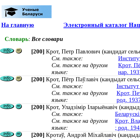
На главную
Словарь
:
Все словари
[200]
Крот, Петр Павлович (кандидат сельс
См. также:
Институ
См. также на другом
Крот, Пё
языке:
нар. 193
[200]
Крот, Пётр Паўлавіч (кандыдат сельс
См. также:
Інстытут
См. также на другом
Крот, Пе
языке:
род. 193
[200]
Крот, Уладзiмiр Iларыёнавiч (кандыда
См. также:
Беларускі
См. также на другом
Крот, Вл
языке:
; род. 194
[200]
Кротаў, Андрэй Міхайлавіч (кандыда