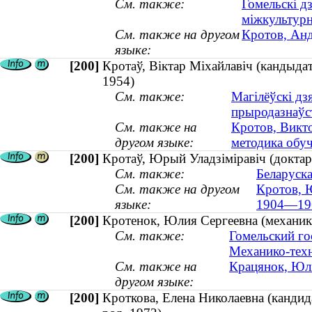
См. также:
Гомельскі д
міжкультур
См. также на другом
Кротов, Анд
языке:
[200]
Кротаў, Віктар Міхайлавіч (кандыдат 
1954)
См. также:
Магілёўскі дз
прыродазнаўс
См. также на
Кротов, Викто
другом языке:
методика обуч
[200]
Кротаў, Юрый Уладзіміравіч (доктар
См. также:
Беларуска
См. также на другом
Кротов, Ю
языке:
1904—19
[200]
Кротенок, Юлия Сергеевна (механика
См. также:
Гомельский го
Механико-техн
См. также на
Крацянок, Юлі
другом языке:
[200]
Кроткова, Елена Николаевна (кандид