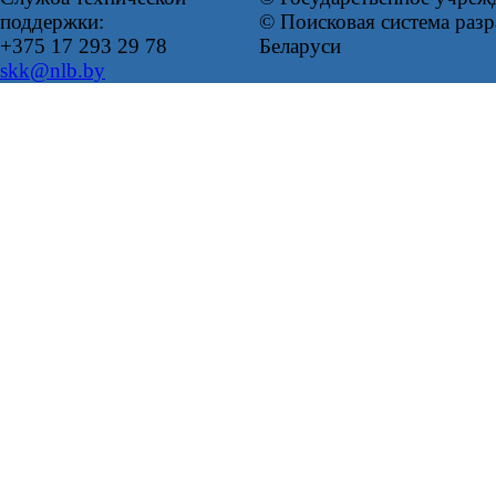
поддержки:
© Поисковая система ра
+375 17 293 29 78
Беларуси
skk@nlb.by