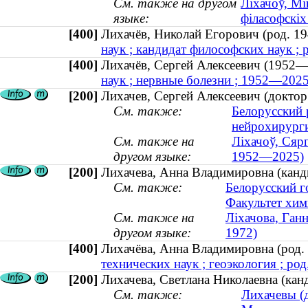
См. также на другом
Ліхачоў, Мі
языке:
філасофскіх 
[400]
Лихачёв, Николай Егорович (род. 
наук ; кандидат философских наук ; 
[400]
Лихачёв, Сергей Алексеевич (195
наук ; нервные болезни ; 1952—2025
[200]
Лихачев, Сергей Алексеевич (докто
См. также:
Белорусский 
нейрохирурги
См. также на
Ліхачоў, Сяр
другом языке:
1952—2025)
[200]
Лихачева, Анна Владимировна (кандид
См. также:
Белорусский г
Факультет хим
См. также на
Ліхачова, Ганн
другом языке:
1972)
[400]
Лихачёва, Анна Владимировна (ро
технических наук ; геоэкология ; род
[200]
Лихачева, Светлана Николаевна (канд
См. также:
Лихачевы (д