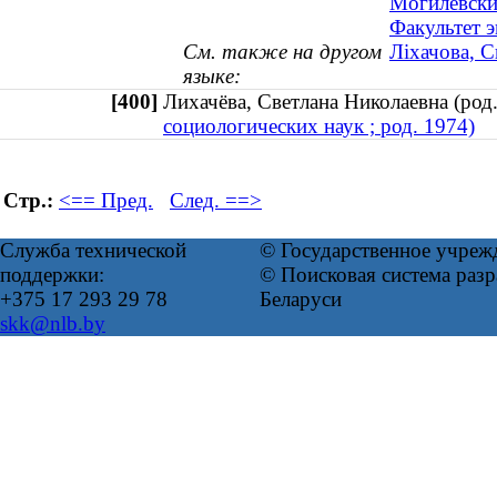
Могилевски
Факультет 
См. также на другом
Ліхачова, С
языке:
[400]
Лихачёва, Светлана Николаевна (ро
социологических наук ; род. 1974)
Стр.:
<== Пред.
След. ==>
Служба технической
© Государственное учреж
поддержки:
© Поисковая система ра
+375 17 293 29 78
Беларуси
skk@nlb.by