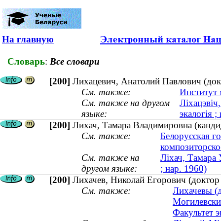
На главную
Словарь
:
Все словари
[200]
Лихацевич, Анатолий Павлович (докто
См. также:
Институт 
См. также на другом
Ліхацэвіч
языке:
экалогія ;
[200]
Лихач, Тамара Владимировна (кандид
См. также:
Белорусская г
композиторско
См. также на
Ліхач, Тамара 
другом языке:
; нар. 1960)
[200]
Лихачев, Николай Егорович (доктор 
См. также:
Лихачевы (д
Могилевски
Факультет э