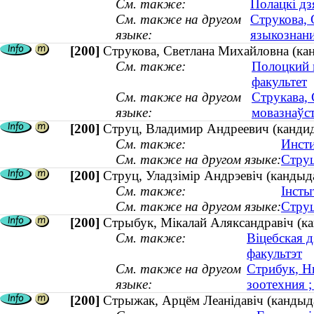
См. также:
Полацкі дз
См. также на другом
Струкова, 
языке:
языкознан
[200]
Струкова, Светлана Михайловна (ка
См. также:
Полоцкий 
факультет
См. также на другом
Струкава, 
языке:
мовазнаўс
[200]
Струц, Владимир Андреевич (кандида
См. также:
Инсти
См. также на другом языке:
Струц
[200]
Струц, Уладзімір Андрэевіч (кандыда
См. также:
Інсты
См. также на другом языке:
Струц
[200]
Стрыбук, Мікалай Аляксандравіч (кан
См. также:
Віцебская 
факультэт
См. также на другом
Стрибук, Н
языке:
зоотехния ;
[200]
Стрыжак, Арцём Леанідавіч (кандыдат