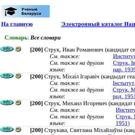
На главную
Словарь
:
Все словари
[200]
Струк, Иван Романович (кандидат се
См. также:
Институ
См. также на другом
Струк, І
языке:
нар. 193
[200]
Струк, Міхаіл Ігаравіч (кандыдат геа
См. также:
Інстытут
См. также на другом
Струк, М
языке:
род. 195
[200]
Струк, Михаил Игоревич (кандидат г
См. также:
Инстит
См. также на другом
Струк, 
языке:
1951)
[200]
Струкава, Святлана Міхайлаўна (кан