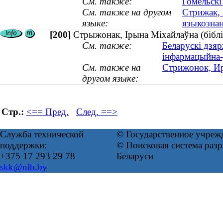
См. также:
Гомельскі
См. также на другом
Стрижак, 
языке:
языкознан
[200]
Стрыжонак, Ірына Міхайлаўна (біблія
См. также:
Беларускі дзяр
інфармацыйна
См. также на
Стрижонок, Ир
другом языке:
Стр.:
<== Пред.
След. ==>
Служба технической
© Государственное учреж
поддержки:
© Поисковая система ра
+375 17 293 29 78
Беларуси
skk@nlb.by