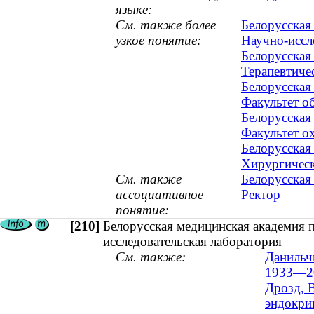
языке:
См. также более
Белорусская
узкое понятие:
Научно-иссл
Белорусская
Терапевтиче
Белорусская
Факультет о
Белорусская
Факультет о
Белорусская
Хирургическ
См. также
Белорусская
ассоциативное
Ректор
понятие:
[210]
Белорусская медицинская академия 
исследовательская лаборатория
См. также:
Данильч
1933—2
Дрозд, 
эндокри