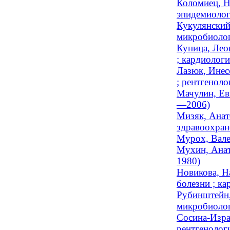
Коломиец, Н
эпидемиологи
Кукулянский
микробиоло
Куница, Лео
; кардиолог
Лазюк, Инес
; рентгеноло
Мачулин, Ев
—2006)
Мизяк, Анат
здравоохран
Мурох, Вале
Мухин, Анат
1980)
Новикова, Н
болезни ; ка
Рубинштейн,
микробиоло
Сосина-Изра
рентгенолог