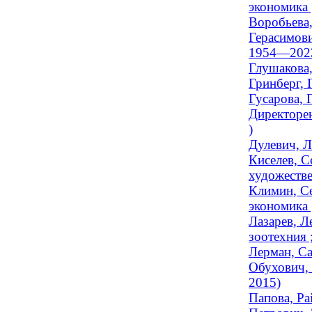
экономика 
Воробьева,
Герасимови
1954—202
Глушакова,
Гринберг, 
Гусарова, 
Директоре
)
Дулевич, Л
Киселев, С
художестве
Климин, Се
экономика 
Лазарев, Л
зоотехния 
Лерман, С
Обухович, 
2015)
Папова, Ра