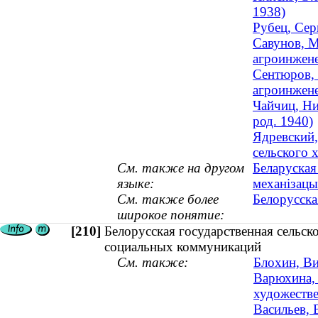
1938)
Рубец, Сер
Савунов, М
агроинжен
Сентюров, 
агроинжене
Чайчиц, Ни
род. 1940)
Ядревский,
сельского 
См. также на другом
Беларуская
языке:
механізацы
См. также более
Белорусска
широкое понятие:
[210]
Белорусская государственная сельск
социальных коммуникаций
См. также:
Блохин, Ви
Варюхина, 
художестве
Васильев, 