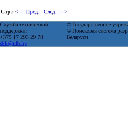
Стр.:
<== Пред.
След. ==>
Служба технической
© Государственное учреж
поддержки:
© Поисковая система ра
+375 17 293 29 78
Беларуси
skk@nlb.by