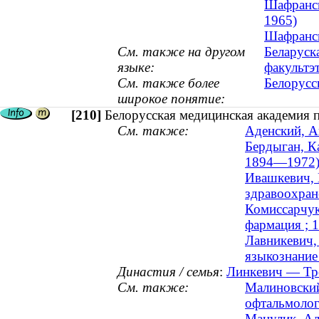
Шафранск
1965)
Шафранск
См. также на другом
Беларуск
языке:
факультэ
См. также более
Белорусс
широкое понятие:
[210]
Белорусская медицинская академия 
См. также:
Аденский, А
Бердыган, К
1894—1972
Ивашкевич, 
здравоохран
Комиссарчук
фармация ; 
Лавникевич,
языкознание 
Династия / семья
:
Линкевич — Тро
См. также:
Малиновский
офтальмологи
Манулик, Ал