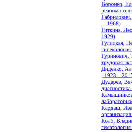
Воронко, Ел
реаниматолог
Габрилович,
—1968)
Гиткина, Лео
1929)
Гулицкая, Н
гинекология
Гуринович, 
трудовая эк
Диденко, Ал
; 1923—201
Дударев, Вя
диагностика 
Камышников,
лабораторная
Кардаш, Ива
организация
Колб, Влади
гематология