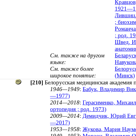
Кравцов
1921—1
Лившиц,
; биохи
Романча
; род. 1
Швед, И
анатоми
См. также на другом
Беларус
языке:
Навуков
См. также более
Белорус
широкое понятие:
(Минск)
[210]
Белорусская медицинская академия 
1946—1949
:
Бабук, Владимир Вике
—1977)
2014—2018
:
Герасименко, Михаил
ортопедия ; род. 1973)
2009—2014
:
Демидчик, Юрий Евге
—2017)
1953—1958
:
Жукова, Мария Наумо
1949—1953
:
Морзон, Владимир Ос