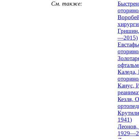
См. также:
Быстрен
оторино
Воробей
хирургия
Гришин,
—2015)
Евстафь
оторино
Золотар
офтальм
Каледа,
оторино
Канус, 
реанимат
Кезля, 
ортопеди
Крутили
1941)
Леонов,
1929—2