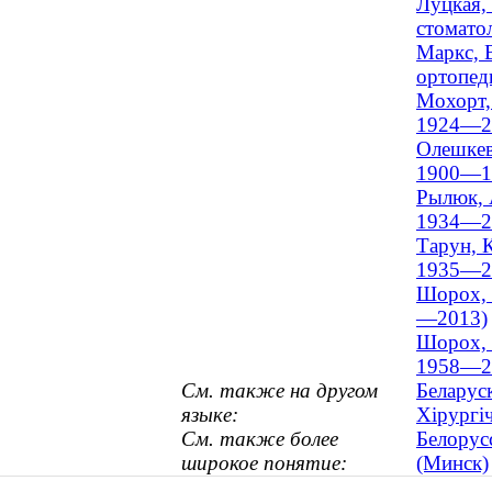
Луцкая,
стоматол
Маркс, 
ортопед
Мохорт,
1924—2
Олешкев
1900—1
Рылюк, 
1934—2
Тарун, 
1935—2
Шорох, 
—2013)
Шорох, 
1958—2
См. также на другом
Беларус
языке:
Хірургі
См. также более
Белорус
широкое понятие:
(Минск)