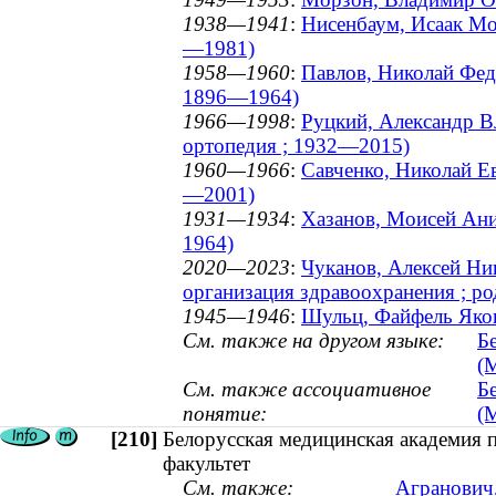
1938—1941
:
Нисенбаум, Исаак Мо
—1981)
1958—1960
:
Павлов, Николай Фед
1896—1964)
1966—1998
:
Руцкий, Александр В
ортопедия ; 1932—2015)
1960—1966
:
Савченко, Николай Ев
—2001)
1931—1934
:
Хазанов, Моисей Ани
1964)
2020—2023
:
Чуканов, Алексей Ник
организация здравоохранения ; ро
1945—1946
:
Шульц, Файфель Яков
См. также на другом языке:
Б
(М
См. также ассоциативное
Б
понятие:
(
[210]
Белорусская медицинская академия 
факультет
См. также:
Агранович,