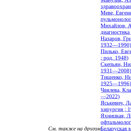
здравоохран
Меве, Евген
пульмонолог
Михайлов, А
диагностика 
Назаров, Гр
1932—1990
Пилько, Евг
; род. 1948)
Скепьян, Ни
1931—2008
Тищенко, Ни
1925—1996
Чвялева, Кл
—2022)
Яськевич, Ла
хирургия ; 
Яхницкая, Л
офтальмолог
См. также на другом
Беларуская 