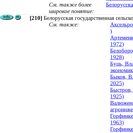
См. также более
Белорусска
широкое понятие:
[210]
Белорусская государственная сельск
См. также:
Аксельро
)
Артеменк
1972)
Белоборо
1928)
Буць, Вл
экономика
Быков, В
2025)
Быстров,
1925)
Валюжени
агроинже
Горфинке
1963)
Горфинке