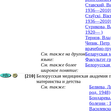
Ставский, В
1936—2010
Стаўскі, Вік
1936—2010
Сурикова, Ва
1920— )
Тернов, Вла
Чепик, Петр
врачебно-тр
См. также на другом
Беларуская 
языке:
Факультэт гр
См. также более
Белорусская
широкое понятие:
[210]
Белорусская медицинская академия 
материнства и детства
См. также:
Беляева, 
род. 1948)
Бондарева
болезни ;
Василевск