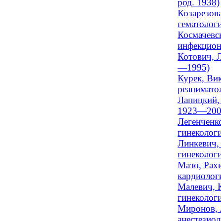
род. 1938)
Козарезова
гематологи
Космачевс
инфекцион
Котович, Л
—1995)
Курек, Вик
реанимато
Лапицкий,
1923—200
Легенченко
гинеколог
Линкевич,
гинеколог
Мазо, Рах
кардиолог
Малевич, 
гинеколог
Миронов, 
анестезиол