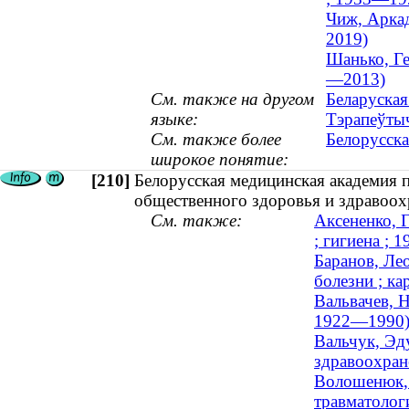
Чиж, Аркад
2019)
Шанько, Ге
—2013)
См. также на другом
Беларуская
языке:
Тэрапеўты
См. также более
Белорусска
широкое понятие:
[210]
Белорусская медицинская академия 
общественного здоровья и здравоох
См. также:
Аксененко, 
; гигиена ;
Баранов, Ле
болезни ; к
Вальвачев, 
1922—1990
Вальчук, Эд
здравоохране
Волошенюк, 
травматологи