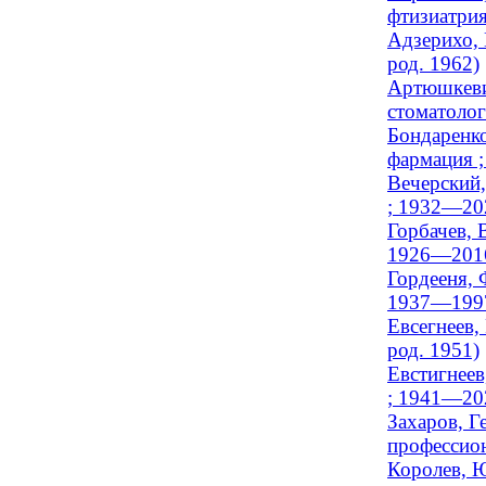
фтизиатри
Адзерихо, 
род. 1962)
Артюшкевич
стоматолог
Бондаренко
фармация ;
Вечерский,
; 1932—20
Горбачев, 
1926—201
Гордееня, 
1937—199
Евсегнеев,
род. 1951)
Евстигнеев
; 1941—20
Захаров, Г
профессион
Королев, 