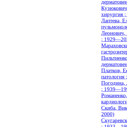
дерматове
Кузюкович,
хирургия 
Лаптева, Е
пульмоноло
Леонович, 
; 1929—20
Мараховск
гастроэнте
Пильтиенко
дерматове
Платков, Е
патология ;
Погодина, 
; 1939—19
Романенко,
кардиолог
Скиба, Вик
2000)
Скугаревск
; 1933—19