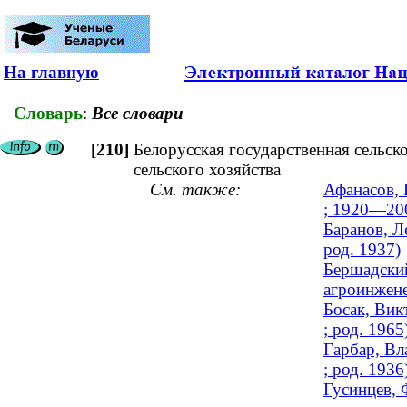
На главную
Словарь
:
Все словари
[210]
Белорусская государственная сельск
сельского хозяйства
См. также:
Афанасов, 
; 1920—20
Баранов, Л
род. 1937)
Бершадский
агроинжене
Босак, Вик
; род. 1965
Гарбар, Вл
; род. 1936
Гусинцев, 