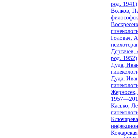
род. 1941)
Волков, Па
философск
Воскресен
гинеколог
Головач, А
психотерап
Дергачев, 
род. 1952)
Дуда, Ива
гинеколог
Дуда, Ива
гинеколог
Жерносек,
1957—201
Касько, Л
гинеколог
Ключарева
инфекционн
Кожарская,