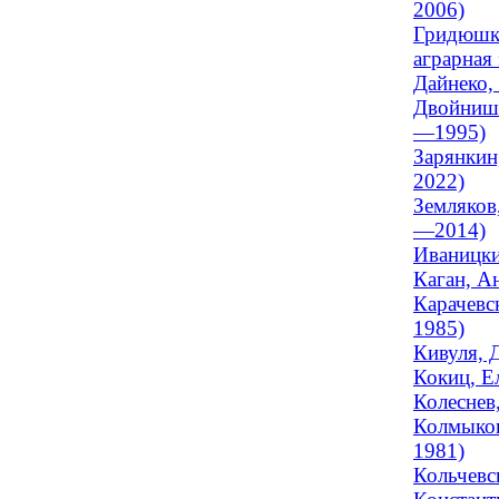
2006)
Гридюшко
аграрная 
Дайнеко,
Двойнишн
—1995)
Зарянкин
2022)
Земляков
—2014)
Иваницки
Каган, А
Карачевс
1985)
Кивуля, 
Кокиц, Е
Колеснев
Колмыков
1981)
Кольчевс