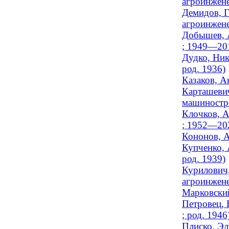
агроинжен
Демидов, Г
агроинжене
Добышев, А
; 1949—20
Дудко, Ник
род. 1936)
Казаков, А
Карташевич
машиностро
Клочков, А
; 1952—20
Кононов, А
Купченко, 
род. 1939)
Курилович,
агроинжене
Марковский
Петровец, 
; род. 1946
Плиско, Эл