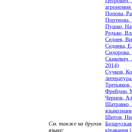
Петрович, 
агрономия 
Попова, Ра
Портнова, 
Пушко, Нат
Редько, Вл
Седнев, Ви
Седнева, Е
Сидорова, 
Скикевич, 
2014)
Сучков, Ко
литература 
Третьяков,
Фрейдин, М
Чернов, Ал
Шатравко, 
языкознани
Шитов, Ни
См. также на другом
Беларуская
языке:
кіравання 