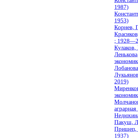
Констант
1987)
Констант
1953)
Корнев, 
Красиков
; 1928—2
Кулаков,
Ленькова
экономика
Лобанова
Лукьянов
2019)
Миренков
экономика
Молчанов
аграрная 
Недюхина
Пакуш, Л
Прищеп, 
1937)