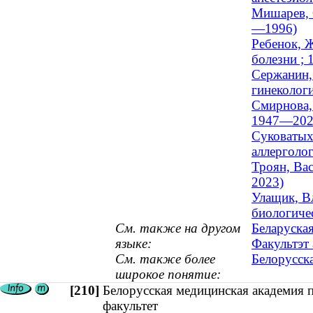
Мишарев, 
—1996)
Ребенок, 
болезни ;
Сержанин,
гинеколог
Смирнова,
1947—202
Суковатых,
аллерголо
Троян, Ва
2023)
Улащик, В
биологиче
См. также на другом
Беларуска
языке:
Факультэт 
См. также более
Белорусск
широкое понятие:
[210]
Белорусская медицинская академия 
факультет