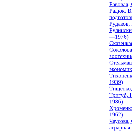
Равовая,
Радюк, В
подготовк
Рудаков,
Рулински
—1976)
Сказецка
Соколова
зоотехния
Стельмаш
экономик
Тихоненк
1939)
Тищенко,
Тригуб, 
1986)
Хроменко
1962)
Чаусова,
аграрная 