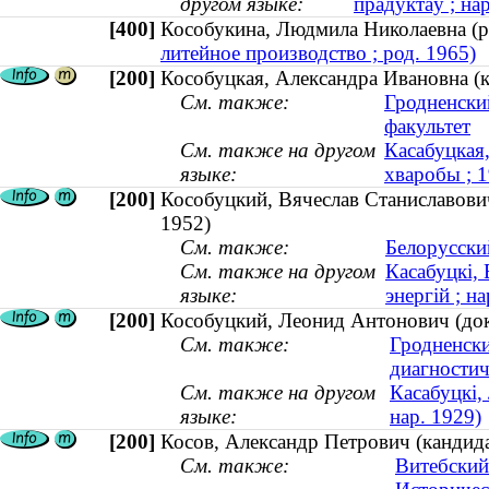
другом языке:
прадуктаў ; на
[400]
Кособукина, Людмила Николаевна 
литейное производство ; род. 1965)
[200]
Кособуцкая, Александра Ивановна (к
См. также:
Гродненски
факультет
См. также на другом
Касабуцкая
языке:
хваробы ; 
[200]
Кособуцкий, Вячеслав Станиславович
1952)
См. также:
Белорусски
См. также на другом
Касабуцкі, 
языке:
энергій ; на
[200]
Кособуцкий, Леонид Антонович (док
См. также:
Гродненски
диагностич
См. также на другом
Касабуцкі,
языке:
нар. 1929)
[200]
Косов, Александр Петрович (кандида
См. также:
Витебский