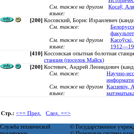
Историчес
См. также на другом
Косаў, Аля
языке:
[200]
Косовский, Борис Израилевич (канд
См. также:
Белорусс
факультет
См. также на другом
Касоўскі,
языке:
1912—19
[410]
Коссовская опытная болотная стан
станция (поселок Майск)
[200]
Костевич, Андрей Леонидович (канди
См. также:
Научно-исс
информати
См. также на другом
Касцевiч, 
языке:
матэматыка
Стр.:
<== Пред.
След. ==>
Служба технической
© Государственное учреж
поддержки:
© Поисковая система ра