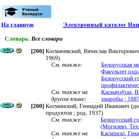
На главную
Словарь
:
Все словари
[200]
Космачевский, Вячеслав Викторович
1969)
См. также:
Белорусская м
Факультет охра
Белорусский г
профилактичес
См. также на
Касмачэўскі, В
другом языке:
хваробы ; 18
[200]
Косминский, Геннадий Иванович (до
продуктов ; род. 1937)
См. также:
Белорусский г
(Могилев). Тех
См. также на
Касмінскі, Ген