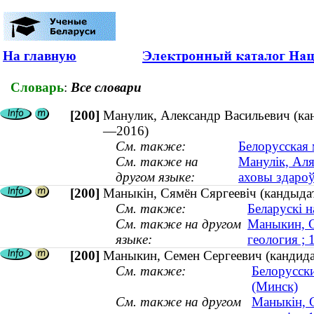
На главную
Словарь
:
Все словари
[200]
Манулик, Александр Васильевич (кан
—2016)
См. также:
Белорусская
См. также на
Манулік, Аля
другом языке:
аховы здаро
[200]
Маныкін, Сямён Сяргеевіч (кандыдат
См. также:
Беларускі н
См. также на другом
Маныкин, С
языке:
геология ;
[200]
Маныкин, Семен Сергеевич (кандида
См. также:
Белорусск
(Минск)
См. также на другом
Маныкін, С