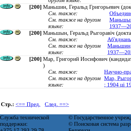
другом языке:
[200]
Маньшин, Геральд Григорьевич (док
См. также:
Объедин
См. также на другом
Маньшын,
языке:
1937—20
[200]
Маньшын, Геральд Рыгоравіч (докта
См. также:
Аб'яднан
См. также на другом
Маньшин, 
языке:
1937—20
[200]
Мар, Григорий Иосифович (кандидат
)
См. также:
Научно-пра
См. также на другом
Мар, Рыгор 
языке:
; 1904 ці 
Стр.:
<== Пред.
След. ==>
Служба технической
© Государственное учреж
поддержки:
© Поисковая система ра
+375 17 293 29 78
Беларуси