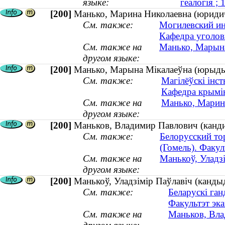
языке:
геалогія ;
[200]
Манько, Марина Николаевна (юридиче
См. также:
Могилевский ин
Кафедра уголов
См. также на
Манько, Марына
другом языке:
[200]
Манько, Марына Мікалаеўна (юрыдыч
См. также:
Магілёўскі інс
Кафедра крымін
См. также на
Манько, Марина
другом языке:
[200]
Маньков, Владимир Павлович (кандид
См. также:
Белорусский то
(Гомель). Факу
См. также на
Манькоў, Уладзі
другом языке:
[200]
Манькоў, Уладзімір Паўлавіч (кандыд
См. также:
Беларускі ган
Факультэт эка
См. также на
Маньков, Вла