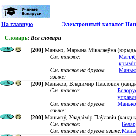
На главную
Словарь
:
Все словари
[200]
Манько, Марына Мікалаеўна (юрыдыч
См. также:
Магілё
крымін
См. также на другом
Манько
языке:
[200]
Маньков, Владимир Павлович (кандид
См. также:
Белору
управл
См. также на другом
Манькоў
языке:
[200]
Манькоў, Уладзімір Паўлавіч (кандыд
См. также:
Белар
См. также на другом языке:
Маньк