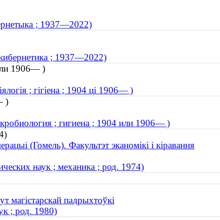
бернетыка ; 1937—2022)
 кибернетика ; 1937—2022)
или 1906— )
логія ; гігіена ; 1904 ці 1906— )
— )
кробиология ; гигиена ; 1904 или 1906— )
4)
ерацыі (Гомель). Факультэт эканомікі і кіравання
еских наук ; механика ; род. 1974)
тут магістарскай падрыхтоўкі
к ; род. 1980)