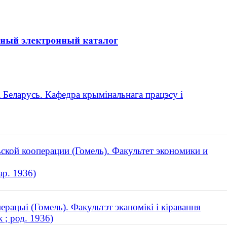
і Беларусь. Кафедра крымінальнага працэсу і
ской кооперации (Гомель). Факультет экономики и
ар. 1936)
ерацыі (Гомель). Факультэт эканомікі і кіравання
; род. 1936)