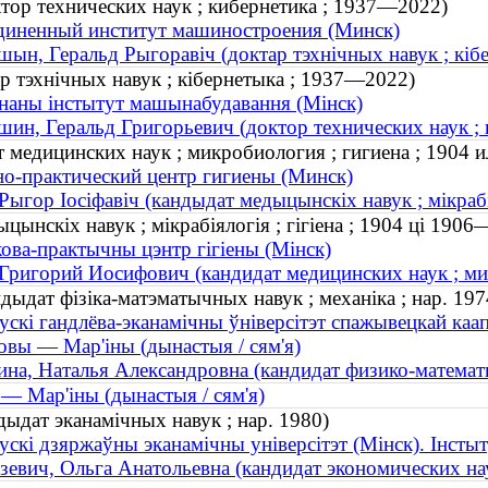
тор технических наук ; кибернетика ; 1937—2022)
диненный институт машиностроения (Минск)
ын, Геральд Рыгоравіч (доктар тэхнічных навук ; кі
р тэхнічных навук ; кібернетыка ; 1937—2022)
наны інстытут машынабудавання (Мінск)
ин, Геральд Григорьевич (доктор технических наук ;
медицинских наук ; микробиология ; гигиена ; 1904 
о-практический центр гигиены (Минск)
Рыгор Іосіфавіч (кандыдат медыцынскіх навук ; мікрабія
ынскіх навук ; мікрабіялогія ; гігіена ; 1904 ці 1906
ова-практычны цэнтр гігіены (Мінск)
Григорий Иосифович (кандидат медицинских наук ; ми
дыдат фізіка-матэматычных навук ; механіка ; нар. 197
ускі гандлёва-эканамічны ўніверсітэт спажывецкай каап
овы — Мар'іны (дынастыя / сям'я)
на, Наталья Александровна (кандидат физико-математич
— Мар'іны (дынастыя / сям'я)
дыдат эканамічных навук ; нар. 1980)
ускі дзяржаўны эканамічны універсітэт (Мінск). Інсты
евич, Ольга Анатольевна (кандидат экономических нау