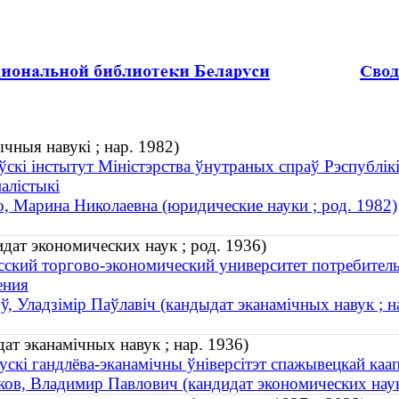
ныя навукі ; нар. 1982)
ўскі інстытут Міністэрства ўнутраных спраў Рэспублік
алістыкі
, Марина Николаевна (юридические науки ; род. 1982)
ат экономических наук ; род. 1936)
сский торгово-экономический университет потребитель
ения
, Уладзімір Паўлавіч (кандыдат эканамічных навук ; н
ат эканамічных навук ; нар. 1936)
ускі гандлёва-эканамічны ўніверсітэт спажывецкай каап
ов, Владимир Павлович (кандидат экономических наук 