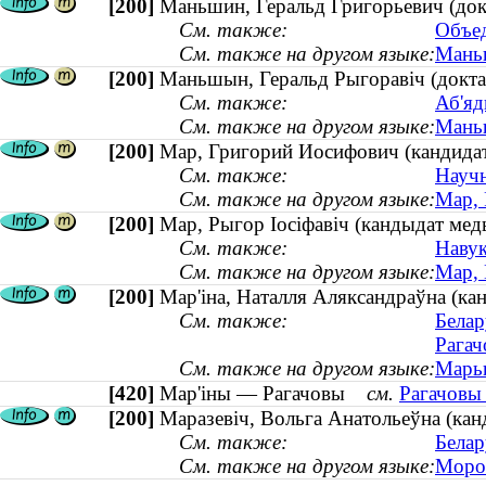
[200]
Маньшин, Геральд Григорьевич (док
См. также:
Объе
См. также на другом языке:
Маньш
[200]
Маньшын, Геральд Рыгоравіч (докта
См. также:
Аб'яд
См. также на другом языке:
Маньш
[200]
Мар, Григорий Иосифович (кандидат 
См. также:
Научн
См. также на другом языке:
Мар, 
[200]
Мар, Рыгор Іосіфавіч (кандыдат медыц
См. также:
Навук
См. также на другом языке:
Мар, 
[200]
Мар'іна, Наталля Аляксандраўна (кан
См. также:
Белар
Рагач
См. также на другом языке:
Марьи
[420]
Мар'іны — Рагачовы
см.
Рагачовы 
[200]
Маразевіч, Вольга Анатольеўна (кан
См. также:
Белар
См. также на другом языке:
Мороз