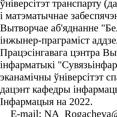
ўніверсітэт транспарту (
і матэматычнае забеспячэ
Вытворчае аб'яднанне "Бе
інжынер-праграміст аддзе
Працэсінгавага цэнтра Вы
інфарматыкі "Сувязьінфарм
эканамічны ўніверсітэт с
дацэнт кафедры інфармац
Інфармацыя на 2022.
E-mail: NA_Rogacheva@