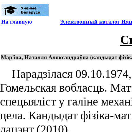
На главную
С
Мар'іна, Наталля Аляксандраўна (кандыдат фізіка
Нарадзілася 09.10.1974, 
Гомельская вобласць. Мат
спецыяліст у галіне механ
цела. Кандыдат фізіка-ма
дацэнт (2010).