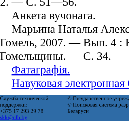
2. — С. 51—56.
Анкета вучонага.
Марьина Наталья Алексан
Гомель, 2007. — Вып. 4 :
Гомельщины. — С. 34.
Фатаграфія.
Навуковая электронная
Служба технической
© Государственное учреж
поддержки:
© Поисковая система ра
+375 17 293 29 78
Беларуси
skk@nlb.by