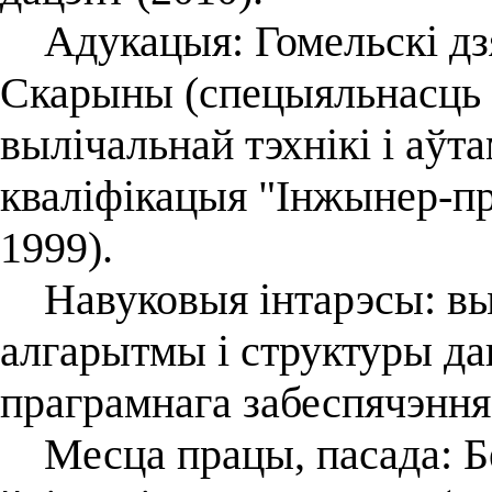
Адукацыя: Гомельскі дзя
Скарыны (спецыяльнасць 
вылічальнай тэхнікі і аўт
кваліфікацыя "Інжынер-пра
1999).
Навуковыя інтарэсы: выл
алгарытмы і структуры да
праграмнага забеспячэння
Месца працы, пасада: Б