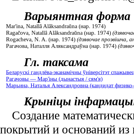
Варыянтная форма
Mar'ina, Natallâ Alâksandraŭna (нар. 1974)
Ragačova, Natallâ Alâksandraŭna (нар. 1974)
(дзявоча
Rogacheva, N. A. (нар. 1974)
(дзявочае прозвішча, а
Рагачова, Наталля Аляксандраўна (нар. 1974)
(дзяво
Гл. таксама
Беларускі гандлёва-эканамічны ўніверсітэт спажывец
Рагачовы — Мар'іны (дынастыя / сям'я)
Марьина, Наталья Александровна (кандидат физико-м
Крыніцы інфармацы
Создание математически
покрытий и оснований из