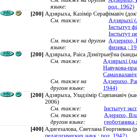
языке:
род. 1962)
[200]
Адзярыха, Казімір Серафімавіч (док
См. также:
Адзярыхі (
Інстытут фі
Інстытут це
См. также на другом
Адзерихо, 
языке:
физика ; 
[200]
Адзярыха, Раіса Дзмітрыеўна (кандыда
См. также:
Адзярыхі (ды
Навукова-пра
Самахвалавіч
См. также на
Адзерихо, Ра
другом языке:
1944)
[200]
Адзярыха, Уладзімір Сцяпанавіч (кан
2006)
См. также:
Інстытут экс
См. также на
Адерихо, Вла
другом языке:
геоботаника
[400]
Адигезалова, Светлана Георгиевна 
педагогических наук ; род. 1942)