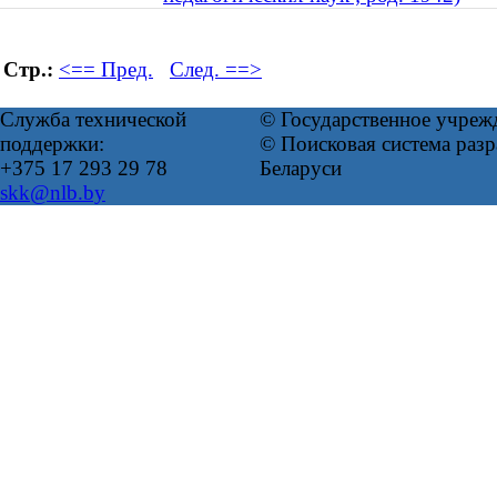
Стр.:
<== Пред.
След. ==>
Служба технической
© Государственное учреж
поддержки:
© Поисковая система ра
+375 17 293 29 78
Беларуси
skk@nlb.by