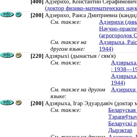
[400]
Адзерихо, Константин Серафимов
(доктор физико-математических наук
[200]
Адзерихо, Раиса Дмитриевна (кандид
См. также:
Адзерихи (дина
Научно-практи
(агрогородок 
См. также на
Адзярыха, Раіс
другом языке:
1944)
[220]
Адзярыхі (дынастыя / сям'я)
См. также:
Адзярыха,
; 1938—1
Адзярыха, 
1944)
См. также на другом
Адзерихи 
языке:
[200]
Адзярыха, Ігар Эдуардавіч (доктар м
См. также:
Беларуская
Тэрапеўтыч
Беларускі 
Дырэктар
См. также на другом
Адзерихо, 