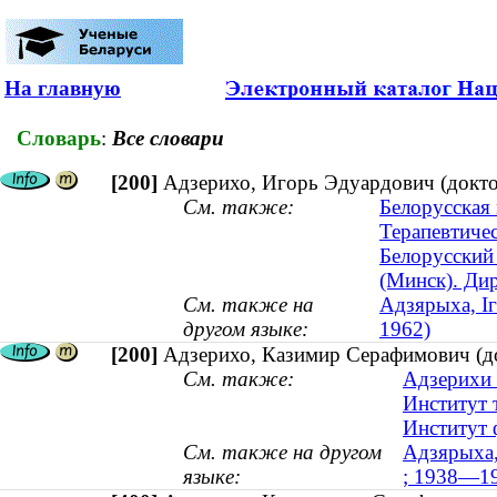
На главную
Словарь
:
Все словари
[200]
Адзерихо, Игорь Эдуардович (доктор
См. также:
Белорусская
Терапевтиче
Белорусский
(Минск). Ди
См. также на
Адзярыха, Іг
другом языке:
1962)
[200]
Адзерихо, Казимир Серафимович (до
См. также:
Адзерихи 
Институт 
Институт 
См. также на другом
Адзярыха,
языке:
; 1938—1