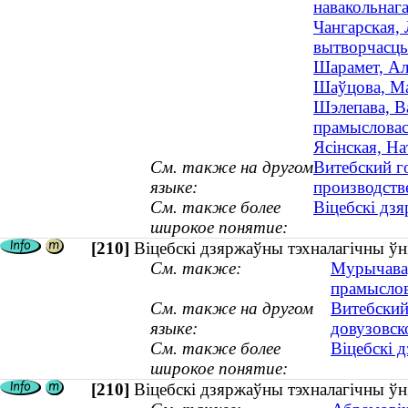
навакольнага
Чангарская,
вытворчасць 
Шарамет, Ал
Шаўцова, Ма
Шэлепава, В
прамысловасц
Ясінская, На
См. также на другом
Витебский г
языке:
производств
См. также более
Віцебскі дзя
широкое понятие:
[210]
Віцебскі дзяржаўны тэхналагічны ўн
См. также:
Мурычава,
прамыслов
См. также на другом
Витебский
языке:
довузовск
См. также более
Віцебскі 
широкое понятие:
[210]
Віцебскі дзяржаўны тэхналагічны ўн