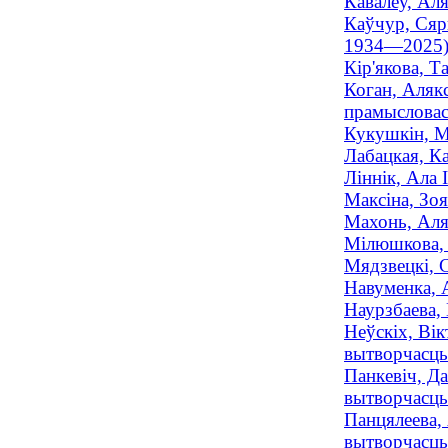
Кавалёў, Аля
Каўчур, Сярг
1934—2025
Кір'якова, Т
Коган, Алякс
прамысловасц
Кукушкін, Ма
Лабацкая, К
Ліннік, Ала 
Максіна, Зоя
Махонь, Аляк
Мілюшкова, 
Мядзвецкі, С
Навуменка, А
Наурзбаева, 
Неўскіх, Вік
вытворчасць 
Панкевіч, Да
вытворчасць 
Панцялеева,
вытворчасць