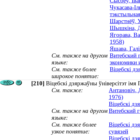
Сысоеў, Іва
Чукасава-Іл
тэкстыльная
Шарстнёў, У
Шышкіна, Д
Ягорава, Ва
1958)
Яшава, Галі
См. также на другом
Витебский 
языке:
экономики 
См. также более
Віцебскі дз
широкое понятие:
[210]
Віцебскі дзяржаўны ўніверсітэт імя
См. также:
Антановіч, 
1976)
Віцебскі дз
См. также на другом
Витебский 
языке:
См. также более
Віцебскі дз
узкое понятие:
сувязей
Віцебскі дз