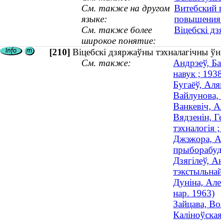
См. также на другом
Витебский 
языке:
повышения 
См. также более
Віцебскі дз
широкое понятие:
[210]
Віцебскі дзяржаўны тэхналагічны ўнів
См. также:
Андрэеў, Ба
навук ; 19
Бугаёў, Аля
Вайлунова, 
Ванкевіч, А
Вядзенін, Г
тэхналогія ;
Джэжора, Ал
прыборабуда
Дзягілеў, А
тэкстыльнай
Дуніна, Але
нар. 1963)
Зайцава, Во
Каліноўская