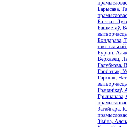
прамысловасц
Барысава, Та
прамысловасц
Батэзат, Луі
Башметаў, В
вытворчасць 
Бондарава, Т
тэкстыльнай 
Буркін, Аляк
Верхавец, Лю
Галубкова, В
Гарбачык, У
Гарская, На
вытворчасць 
Грачанікаў, 
Грышанава, 
прамысловасц
Загайгара, К
прамысловасц
Зіміна, Ален