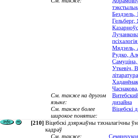
См. также:
Абрамовіч
тэкстыльн
Бездзель,
Гельберг,
Казарноўс
Лучанкова
псіхалогія
Мядзель, 
Рудко, Ал
Самуціна,
Уткевіч, В
літаратура
Хаданёнак
Часнакова,
См. также на другом
Витебский
языке:
дизайна
См. также более
Віцебскі 
широкое понятие:
[210]
Віцебскі дзяржаўны тэхналагічны ўн
кадраў
См. также:
Семянчуков