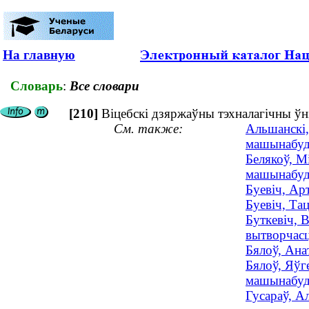
На главную
Словарь
:
Все словари
[210]
Віцебскі дзяржаўны тэхналагічны ўні
См. также:
Альшанскі,
машынабуда
Белякоў, М
машынабуда
Буевіч, Ар
Буевіч, Та
Буткевіч, 
вытворчасц
Бялоў, Ана
Бялоў, Яўг
машынабуда
Гусараў, А