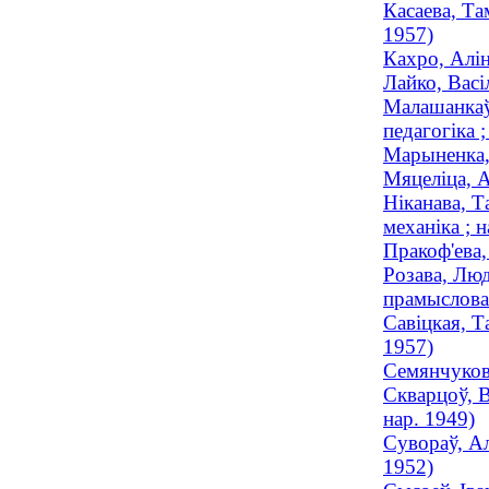
Касаева, Та
1957)
Кахро, Алін
Лайко, Васі
Малашанкаў,
педагогіка ;
Марыненка,
Мяцеліца, А
Ніканава, Т
механіка ; н
Пракоф'ева,
Розава, Люд
прамысловас
Савіцкая, Т
1957)
Семянчукова
Скварцоў, В
нар. 1949)
Сувораў, Ал
1952)