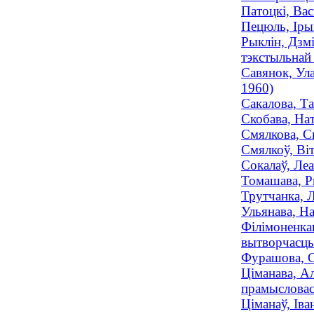
Патоцкі, Вас
Пецюль, Ірын
Рыклін, Дзмі
тэкстыльнай 
Савянок, Ула
1960)
Сакалова, Та
Скобава, Нат
Смялкова, Св
Смялкоў, Віт
Сокалаў, Леа
Томашава, Ры
Трутчанка, Л
Ульянава, На
Філімоненкав
вытворчасць 
Фурашова, Св
Ціманава, Ал
прамысловасц
Ціманаў, Іва