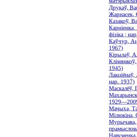
матэрыялаз
Друкаў, Вас
Жарнасек, 
Казакоў, В
Карніенка,
фізіка ; на
Каўчур, Ан
1967)
Кірылаў, А
Клімянкоў,
1945)
Лакціёнаў,
нар. 1937)
Маскалёў, Г
Махарынскі
1929—200
Мачыха, Та
Мілюкіна, 
Мурычава, 
прамыслова
Навуменка,