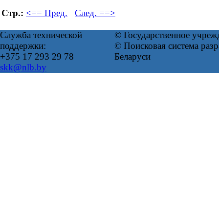
Стр.:
<== Пред.
След. ==>
Служба технической
© Государственное учреж
поддержки:
© Поисковая система ра
+375 17 293 29 78
Беларуси
skk@nlb.by