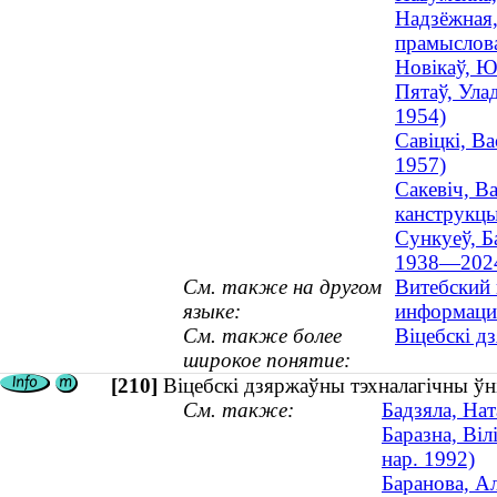
Надзёжная,
прамыслова
Новікаў, Ю
Пятаў, Улад
1954)
Савіцкі, Ва
1957)
Сакевіч, В
канструкцы
Сункуеў, Б
1938—202
См. также на другом
Витебский 
языке:
информаци
См. также более
Віцебскі д
широкое понятие:
[210]
Віцебскі дзяржаўны тэхналагічны ўн
См. также:
Бадзяла, Нат
Баразна, Віл
нар. 1992)
Баранова, Ал