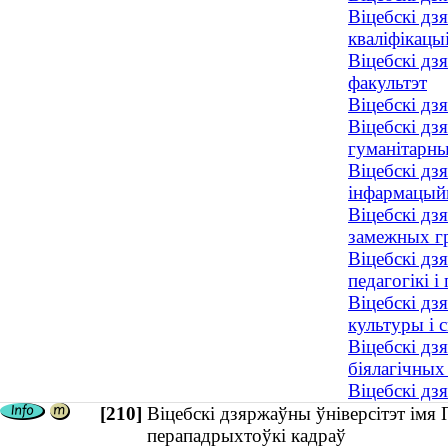
Віцебскі дз
кваліфікацы
Віцебскі дз
факультэт
Віцебскі дз
Віцебскі дз
гуманітарны
Віцебскі дз
інфармацый
Віцебскі дз
замежных г
Віцебскі дз
педагогікі і 
Віцебскі дз
культуры і 
Віцебскі дз
біялагічных
Віцебскі дз
[210]
Віцебскі дзяржаўны ўніверсітэт імя
перападрыхтоўкі кадраў