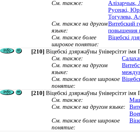
См. также:
Алізарчык, Л
Русецкі, Юр
Тогулева, А
См. также на другом
Витебский г
языке:
повышения к
См. также более
Віцебскі дз
широкое понятие:
[210]
Віцебскі дзяржаўны ўніверсітэт імя
См. также:
Салаха
См. также на другом
Витебс
языке:
междун
См. также более широкое
Віцебс
понятие:
[210]
Віцебскі дзяржаўны ўніверсітэт імя
См. также:
Маш
См. также на другом языке:
Вит
Вое
См. также более широкое
Віц
понятие: