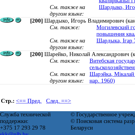
кваліфікацыі і
См. также на
Шардыко, Игор
другом языке:
[200]
Шардыко, Игорь Владимирович (канд
См. также:
Могилевский го
повышения ква
См. также на
Шардыка, Ігар У
другом языке:
[200]
Шарейко, Николай Александрович (ка
См. также:
Витебская госуда
сельскохозяйстве
См. также на
Шарэйка, Мікалай 
другом языке:
нар. 1960)
Стр.:
<== Пред.
След. ==>
Служба технической
© Государственное учреж
поддержки:
© Поисковая система ра
+375 17 293 29 78
Беларуси
skk@nlb.by