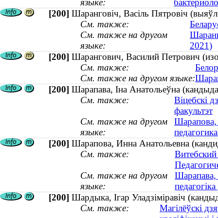
языке:
бактериол
[200]
Шаранговіч, Васіль Пятровіч (выяўл
См. также:
Белару
См. также на другом
Шаранг
языке:
2021)
[200]
Шарангович, Василий Петрович (изо
См. также:
Белор
См. также на другом языке:
Шаран
[200]
Шарапава, Iна Анатольеўна (кандыдат
См. также:
Віцебскі д
факультэт
См. также на другом
Шарапова, 
языке:
педагогика
[200]
Шарапова, Инна Анатольевна (кандид
См. также:
Витебский
Педагогич
См. также на другом
Шарапава, 
языке:
педагогіка 
[200]
Шардыка, Ігар Уладзіміравіч (кандыд
См. также:
Магілёўскі дз