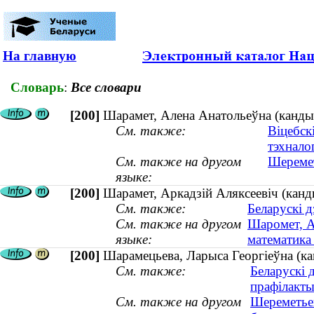
На главную
Словарь
:
Все словари
[200]
Шарамет, Алена Анатольеўна (кандыд
См. также:
Віцебск
тэхнало
См. также на другом
Шеремет
языке:
[200]
Шарамет, Аркадзiй Аляксеевiч (канд
См. также:
Беларускі 
См. также на другом
Шаромет, А
языке:
математика 
[200]
Шарамецьева, Ларыса Георгіеўна (к
См. также:
Беларускі 
прафілакты
См. также на другом
Шереметьев