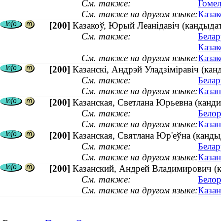
См. также:
Гомел
См. также на другом языке:
Казак
[200]
Казакоў, Юрый Леанідавіч (кандыдат
См. также:
Белар
Казак
См. также на другом языке:
Казак
[200]
Казанскі, Андрэй Уладзіміравіч (кан
См. также:
Белар
См. также на другом языке:
Казан
[200]
Казанская, Светлана Юрьевна (кандид
См. также:
Белор
См. также на другом языке:
Казан
[200]
Казанская, Святлана Юр'еўна (кандыд
См. также:
Белар
См. также на другом языке:
Казан
[200]
Казанский, Андрей Владимирович (ка
См. также:
Белор
См. также на другом языке:
Казан