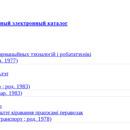
армацыйных тэхналогій і робататэхнікі
д. 1977)
ьтэт
; род. 1983)
нар. 1983)
р
ьтэт кіравання працэсамі перавозак
ранспорт ; род. 1978)