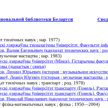
т тэхнічных навук ; нар. 1977)
скі дзяржаўны тэхналагічны ўніверсітэт. Факультэт інф
ов, Вадим Евгеньевич (кандидат технических наук ; ро
музычнае мастацтва ; нар. 1983)
ускі дзяржаўны ўніверсітэт (Мінск). Гістарычны факул
овы (дынастыя / сямъя)
ов, Леонид Юрьевич (история ; музыкальное искусство 
акоў, Леанід Юр'евіч (гісторыя ; музычнае мастацтва ; 
т тэхнічных навук ; транспарт ; род. 1978)
ускі дзяржаўны ўніверсітэт транспарту (Гомель). Рэкта
ускі дзяржаўны ўніверсітэт транспарту (Гомель). Факул
ов, Николай Николаевич (кандидат технических наук ; т
т фізіка-матэматычных навук ; фізіка ; 1950—2004)