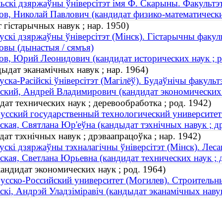
ьскі дзяржаўны ўніверсітэт імя Ф. Скарыны. Факультэт
ов, Николай Павлович (кандидат физико-математически
 гістарычных навук ; нар. 1950)
ускі дзяржаўны ўніверсітэт (Мінск). Гістарычны факул
овы (дынастыя / сямъя)
ов, Юрий Леонидович (кандидат исторических наук ; р
дыдат эканамічных навук ; нар. 1964)
уска-Расійскі ўніверсітэт (Магілёў). Будаўнічы факульт
ский, Андрей Владимирович (кандидат экономических н
ат технических наук ; деревообработка ; род. 1942)
усский государственный технологический университет
ская, Святлана Юр'еўна (кандыдат тэхнічных навук ; др
ат тэхнічных навук ; дрэваапрацоўка ; нар. 1942)
ускі дзяржаўны тэхналагічны ўніверсітэт (Мінск). Лес
ская, Светлана Юрьевна (кандидат технических наук ; 
ндидат экономических наук ; род. 1964)
усско-Российский университет (Могилев). Строительн
скі, Андрэй Уладзіміравіч (кандыдат эканамічных навук