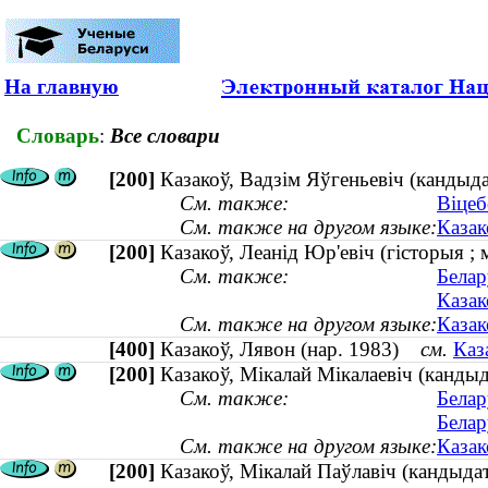
На главную
Словарь
:
Все словари
[200]
Казакоў, Вадзім Яўгеньевіч (кандыда
См. также:
Віцеб
См. также на другом языке:
Казак
[200]
Казакоў, Леанід Юр'евіч (гісторыя ; 
См. также:
Белар
Казак
См. также на другом языке:
Казак
[400]
Казакоў, Лявон (нар. 1983)
см.
Каз
[200]
Казакоў, Мікалай Мікалаевіч (кандыда
См. также:
Белар
Белар
См. также на другом языке:
Казак
[200]
Казакоў, Мікалай Паўлавіч (кандыда