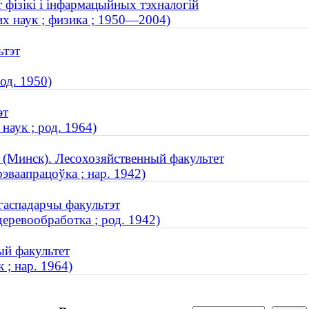
 фізікі і інфармацыйных тэхналогій
х наук ; физика ; 1950—2004)
ьтэт
од. 1950)
эт
аук ; род. 1964)
 (Минск). Лесохозяйственный факультет
эваапрацоўка ; нар. 1942)
агаспадарчы факультэт
деревообработка ; род. 1942)
ый факультет
 ; нар. 1964)