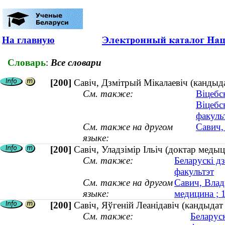
На главную
Словарь
:
Все словари
[200]
Савіч, Дзмітрый Мікалаевіч (кандыда
См. также:
Віцебс
Віцебс
факуль
См. также на другом
Савич,
языке:
[200]
Савіч, Уладзімір Ільіч (доктар меды
См. также:
Беларускі д
факультэт
См. также на другом
Савич, Влад
языке:
медицина ;
[200]
Савіч, Яўгеній Леанідавіч (кандыдат 
См. также:
Беларус