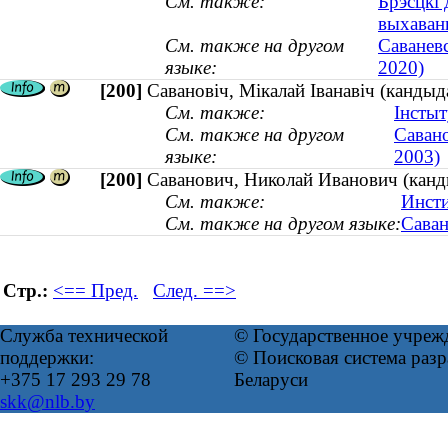
См. также:
Брэсцкі 
выхаван
См. также на другом
Саванев
языке:
2020)
[200]
Савановіч, Мікалай Іванавіч (канды
См. также:
Інстыт
См. также на другом
Савано
языке:
2003)
[200]
Саванович, Николай Иванович (канд
См. также:
Инсти
См. также на другом языке:
Саван
Стр.:
<== Пред.
След. ==>
Служба технической
© Государственное учреж
поддержки:
© Поисковая система ра
+375 17 293 29 78
Беларуси
skk@nlb.by