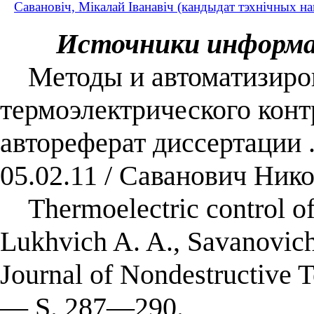
Савановіч, Мікалай Іванавіч (кандыдат тэхнічных н
Источники информ
Методы и автоматизиров
термоэлектрического конт
автореферат диссертации .
05.02.11 / Саванович Ник
Thermoelectric control of t
Lukhvich A. A., Savanovich 
Journal of Nondestructive 
— S. 287—290.