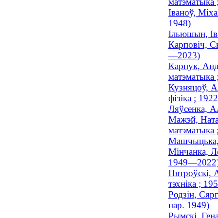
матэматыка
Іваноў, Міха
1948)
Ільюшын, Ів
Карповіч, Св
—2023)
Карпук, Анд
матэматыка
Кузняцоў, А
фізіка ; 19
Ляўсенка, А
Мажэй, Ната
матэматыка ;
Машчыцька, 
Мінчанка, Ле
1949—2022
Пятроўскі, 
тэхніка ; 1
Родзін, Сярг
нар. 1949)
Рымскі, Гена