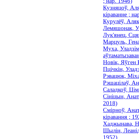
; нар. 1946)
Кузняцоў, Аля
кіраванне ; на
Курулёў, Аляк
Лемяшонак, Ул
Лук'янец, Сця
Марцуль, Ген
Муха, Уладзім
аўтаматызаван
Новік, Яўген 
Пцічкін, Улад
Рэвацюк, Міха
Рэшацілаў, Ан
Саладкоў, Цім
Сініцын, Анат
2018)
Смірноў, Анат
кіравання ; 
Хаджынава, На
Шылін, Леанід
1952)