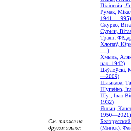
Піліневіч, Л
Румак, Мікал
1941—1995)
Скурко, Віта
Сурын, Вітал
Траян, Фёдар
Хлопаў, Юрый
— )
Хмыль, Алякс
нар. 1942)
Цяўлоўскі, М
—2009)
Шлыкава, Тац
Шупейко, Іга
Шут, Іван Ві
1932)
Яшын, Канста
1950—2021)
См. также на
Белорусский
другом языке:
(Минск). Фа