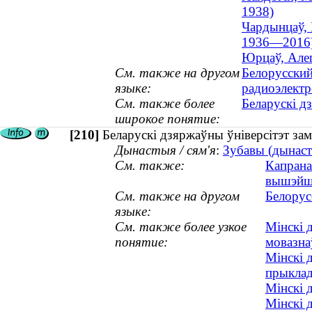
1938)
Чардынцаў, 
1936—2016
Юрцаў, Алег
См. также на другом
Белорусский
языке:
радиоэлектр
См. также более
Беларускі д
широкое понятие:
[210]
Беларускі дзяржаўны ўніверсітэт за
Дынастыя / сям'я
:
Зубавы (дынасты
См. также:
Капрана
вышэйш
См. также на другом
Белорус
языке:
См. также более узкое
Мінскі 
понятие:
мовазна
Мінскі 
прыклад
Мінскі 
Мінскі 