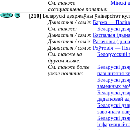
См. также
Мінскі 
ассоциативное понятие:
[210]
Беларускі дзяржаўны ўніверсітэт кул
Дынастыя / сям'я
:
Барма — Паліце
См. также:
Беларускі дзя
Дынастыя / сям'я
:
Бяспалыя (дынас
Дынастыя / сям'я
:
Рагачовы (дынас
Дынастыя / сям'я
:
Рэўтовіч — Пяк
См. также на
Белорусский 
другом языке:
См. также более
Беларускі дзя
узкое понятие:
павышэння кв
Беларускі дзя
замежных мо
Беларускі дзя
дадатковай а
Беларускі дзя
завочнага на
Беларускі дзя
інфармацыйна