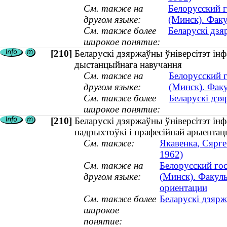
См. также на
Белорусский 
другом языке:
(Минск). Фак
См. также более
Беларускі дзя
широкое понятие:
[210]
Беларускі дзяржаўны ўніверсітэт інф
дыстанцыйнага навучання
См. также на
Белорусский 
другом языке:
(Минск). Фак
См. также более
Беларускі дзя
широкое понятие:
[210]
Беларускі дзяржаўны ўніверсітэт інф
падрыхтоўкі і прафесійнай арыентац
См. также:
Якавенка, Сяргей
1962)
См. также на
Белорусский го
другом языке:
(Минск). Факул
ориентации
См. также более
Беларускі дзярж
широкое
понятие: