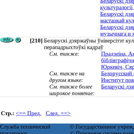
Беларускі дзя
культуралогіі
Беларускі дзя
мастацкай ку
Беларускі дзя
музычнага и 
[210]
Беларускі дзяржаўны ўніверсітэт кул
перападрыхтоўкі кадраў
См. также:
Прадзеіна, А
бібліяграфічн
Юркевіч, Сяр
См. также на
Белорусский 
другом языке:
Институт пов
См. также более
Беларускі дз
широкое понятие:
Стр.:
<== Пред.
След. ==>
Служба технической
© Государственное учреж
поддержки:
© Поисковая система ра