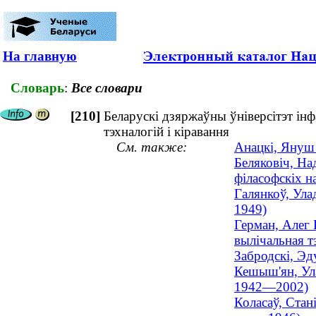
На главную
Словарь
:
Все словари
[210]
Беларускі дзяржаўны ўніверсітэт ін
тэхналогій і кіравання
См. также:
Анацкі, Януш 
Беляковіч, На
філасофскіх на
Галянкоў, Улад
1949)
Герман, Алег 
вылічальная тэ
Забродскі, Эд
Кешыш'ян, Ула
1942—2002)
Коласаў, Стан