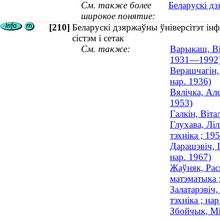
См. также более
Беларускі дз
широкое понятие:
[210]
Беларускі дзяржаўны ўніверсітэт інф
сістэм і сетак
См. также:
Варыкаш, Вік
1931—1992
Верашчагін, 
нар. 1936)
Вялічка, Але
1953)
Галкін, Віта
Глухава, Лі
тэхніка ; 1
Дарашэвіч, І
нар. 1967)
Жаўняк, Рас
матэматыка
Залатарэвiч
тэхніка ; нар
Збойчык, Мі