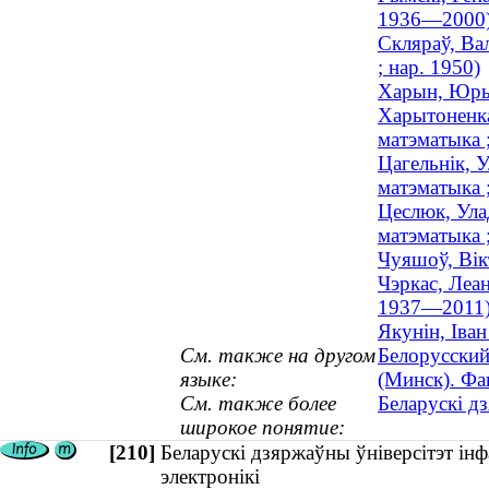
1936—2000
Скляраў, Ва
; нар. 1950)
Харын, Юрый
Харытоненка
матэматыка
Цагельнік, У
матэматыка ;
Цеслюк, Ула
матэматыка
Чуяшоў, Вікт
Чэркас, Леа
1937—2011
Якунін, Іван
См. также на другом
Белорусский
языке:
(Минск). Фа
См. также более
Беларускі дз
широкое понятие:
[210]
Беларускі дзяржаўны ўніверсітэт інф
электронікі