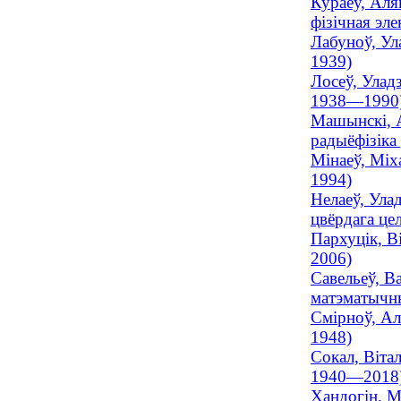
Кураеў, Аля
фізічная эл
Лабуноў, Ула
1939)
Лосеў, Уладз
1938—1990
Машынскі, А
радыёфізіка
Мінаеў, Міха
1994)
Нелаеў, Улад
цвёрдага цел
Пархуцік, В
2006)
Савельеў, Ва
матэматычны
Смірноў, Аля
1948)
Сокал, Вітал
1940—2018
Хандогін, Мі