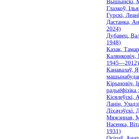
Вышынскі, Мі
Глазкоў, Іль
Гурскі, Леан
Дастанка, Ан
2024)
Дубавец, Вал
1948)
Казак, Тамар
Калянковіч, 
1945—2012)
Канавалаў, Я
машынабуда
Кірыновіч, І
радыёфізіка 
Кісялеўскі, 
Ланін, Уладз
Ліхачэўскі, 
Мяжэнная, М
Насенка, Віт
1931)
Осіпаў, Анат