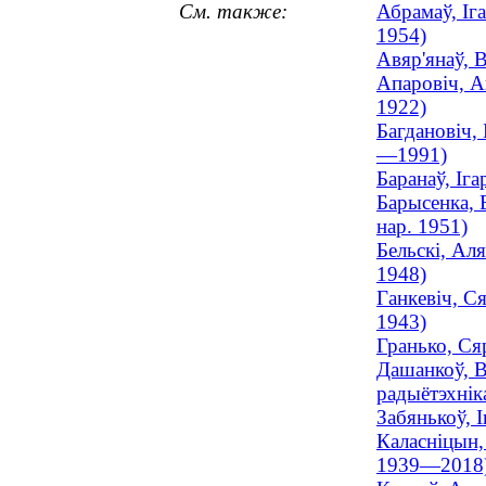
См. также:
Абрамаў, Іга
1954)
Авяр'янаў, 
Апаровіч, А
1922)
Багдановіч,
—1991)
Баранаў, Іга
Барысенка, В
нар. 1951)
Бельскі, Аля
1948)
Ганкевіч, Ся
1943)
Гранько, Сяр
Дашанкоў, В
радыётэхніка
Забянькоў, І
Каласніцын,
1939—2018