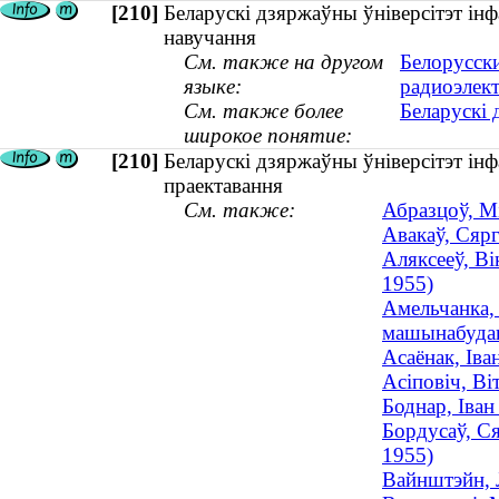
[210]
Беларускі дзяржаўны ўніверсітэт інф
навучання
См. также на другом
Белорусск
языке:
радиоэлек
См. также более
Беларускі 
широкое понятие:
[210]
Беларускі дзяржаўны ўніверсітэт інф
праектавання
См. также:
Абразцоў, Мі
Авакаў, Сярг
Аляксееў, Ві
1955)
Амельчанка, 
машынабудав
Асаёнак, Іва
Асіповіч, Ві
Боднар, Іван
Бордусаў, Ся
1955)
Вайнштэйн, Л