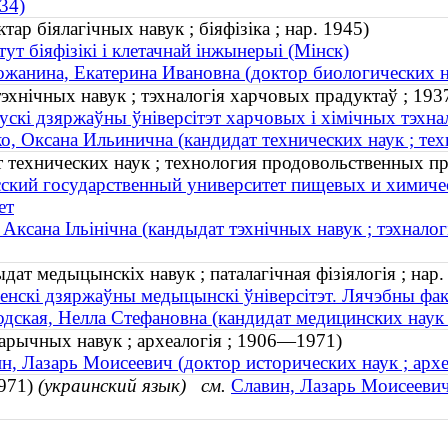
34)
ар біялагічных навук ; біяфізіка ; нар. 1945)
тут біяфізікі і клетачнай інжынерыі (Мінск)
жанина, Екатерина Ивановна (доктор биологических на
 тэхнічных навук ; тэхналогія харчовых прадуктаў ; 1
ускі дзяржаўны ўніверсітэт харчовых і хімічных тэхнал
о, Оксана Ильинична (кандидат технических наук ; т
т технических наук ; технология продовольственных п
ский государственный университет пищевых и химиче
ет
 Аксана Ільінічна (кандыдат тэхнічных навук ; тэхнал
ат медыцынскіх навук ; паталагічная фізіялогія ; нар.
енскі дзяржаўны медыцынскі ўніверсітэт. Лячэбны фак
дская, Нелла Стефановна (кандидат медицинских наук ;
тарычных навук ; археалогія ; 1906—1971)
н, Лазарь Моисеевич (доктор исторических наук ; ар
1971)
(украинский язык)
см.
Славин, Лазарь Моисеевич