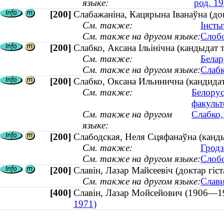
языке:
род. 19
[200]
Слабажаніна, Кацярына Іванаўна (докт
См. также:
Інсты
См. также на другом языке:
Слобо
[200]
Слабко, Аксана Ільінічна (кандыдат
См. также:
Белар
См. также на другом языке:
Слабк
[200]
Слабко, Оксана Ильинична (кандида
См. также:
Белорус
факульт
См. также на другом
Слабко,
языке:
[200]
Слабодская, Неля Сцяфанаўна (кандыд
См. также:
Гродз
См. также на другом языке:
Слобо
[200]
Славін, Лазар Майсеевіч (доктар гіс
См. также на другом языке:
Слави
[400]
Славін, Лазар Мойсейович (1906—
1971)