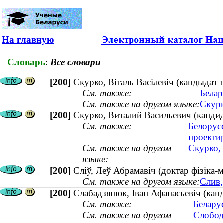
На главную
Словарь
:
Все словари
[200]
Скурко, Віталь Васілевіч (кандыдат
См. также:
Белар
См. также на другом языке:
Скурк
[200]
Скурко, Виталий Васильевич (канди
См. также:
Белорус
проекти
См. также на другом
Скурко, 
языке:
[200]
Сліў, Леў Абрамавіч (доктар фізіка-
См. также на другом языке:
Слив,
[200]
Слабадзянюк, Іван Афанасьевіч (канды
См. также:
Белару
См. также на другом
Слобод