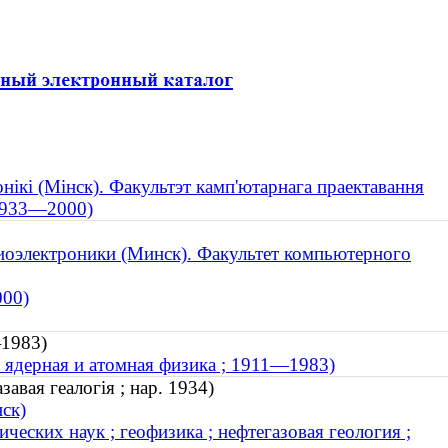
нікі (Мінск). Факультэт камп'ютарнага праектавання
 1933—2000)
иоэлектроники (Минск). Факультет компьютерного
000)
—1983)
 ядерная и атомная физика ; 1911—1983)
авая геалогія ; нар. 1934)
нск)
еских наук ; геофизика ; нефтегазовая геология ;