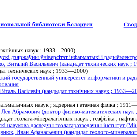
 тэхнічных навук ; 1933—2000)
ускі дзяржаўны ўніверсітэт інфарматыкі і радыёэлектро
о, Виталий Васильевич (кандидат технических наук ;
дат технических наук ; 1933—2000)
ский государственный университет информатики и рад
рования
Віталь Васілевіч (кандыдат тэхнічных навук ; 1933—2
матэматычных навук ; ядзерная і атамная фізіка ; 1911
 Лев Абрамович (доктор физико-математических наук ;
дат геолага-мінералагічных навук ; геафізіка ; нафтагаз
скі навукова-даследчы геолагаразведачны інстытут (Мі
янюк, Иван Афанасьевич (кандидат геолого-минералогич