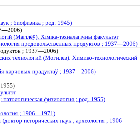
ук ; биофизика ; род. 1945)
937—2006)
огій (Магілёў). Хіміка-тэхналагічны факультэт
ехнология продовольственных продуктов ; 1937—2006)
родуктов ; 1937—2006)
ских технологий (Могилев). Химико-технологический
огія харчовых прадуктаў ; 1937—2006)
 1955)
ультэт
 патологическая физиология ; род. 1955)
хеология ; 1906—1971)
 (доктор исторических наук ; археология ; 1906—