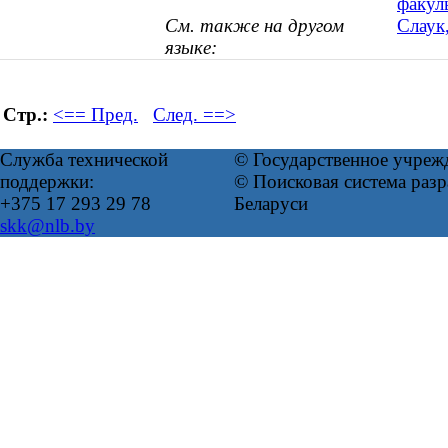
факул
См. также на другом
Слаук
языке:
Стр.:
<== Пред.
След. ==>
Служба технической
© Государственное учреж
поддержки:
© Поисковая система ра
+375 17 293 29 78
Беларуси
skk@nlb.by