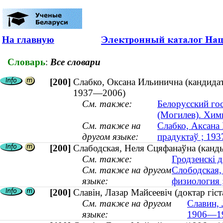
На главную
Словарь
:
Все словари
[200]
Слабко, Оксана Ильинична (кандидат
1937—2006)
См. также:
Белорусский го
(Могилев). Хим
См. также на
Слабко, Аксана 
другом языке:
прадуктаў ; 19
[200]
Слабодская, Неля Сцяфанаўна (кандыд
См. также:
Гродзенскі 
См. также на другом
Слободская,
языке:
физиология ;
[200]
Славін, Лазар Майсеевіч (доктар гіс
См. также на другом
Славин, 
языке:
1906—1