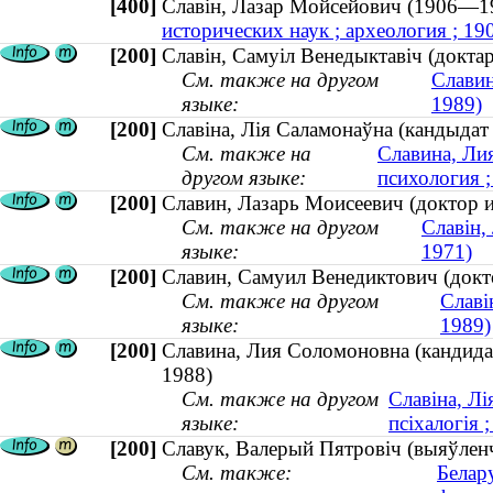
[400]
Славін, Лазар Мойсейович (1906—
исторических наук ; археология ; 1
[200]
Славін, Самуіл Венедыктавіч (докта
См. также на другом
Славин
языке:
1989)
[200]
Славіна, Лія Саламонаўна (кандыдат 
См. также на
Славина, Лия
другом языке:
психология 
[200]
Славин, Лазарь Моисеевич (доктор и
См. также на другом
Славін,
языке:
1971)
[200]
Славин, Самуил Венедиктович (докт
См. также на другом
Славі
языке:
1989)
[200]
Славина, Лия Соломоновна (кандидат
1988)
См. также на другом
Славіна, Лі
языке:
псіхалогія
[200]
Славук, Валерый Пятровіч (выяўленча
См. также:
Белар