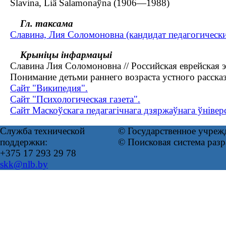
Slavіna, Lіâ Salamonaўna (1906—1988)
Гл. таксама
Славина, Лия Соломоновна (кандидат педагогически
Крыніцы інфармацыі
Славина Лия Соломоновна // Российская еврейская энц
Понимание детьми раннего возраста устного рассказа 
Сайт "Википедия".
Сайт "Психологическая газета".
Сайт Маскоўскага педагагічнага дзяржаўнага ўніверс
Служба технической
© Государственное учреж
поддержки:
© Поисковая система раз
+375 17 293 29 78
skk@nlb.by