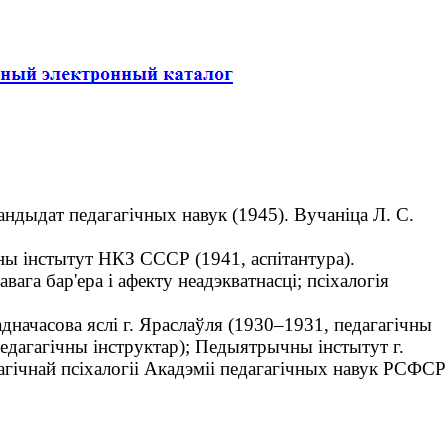
Кандыдат педагагічных навук (1945). Вучаніца Л. С.
ы інстытут НКЗ СССР (1941, аспітантура).
ага бар'ера і афекту неадэкватнасці; псіхалогія
дначасова яслі г. Яраслаўля (1930–1931, педагагічны
едагагічны інструктар); Педыятрычны інстытут г.
агічнай псіхалогіі Акадэміі педагагічных навук РСФСР