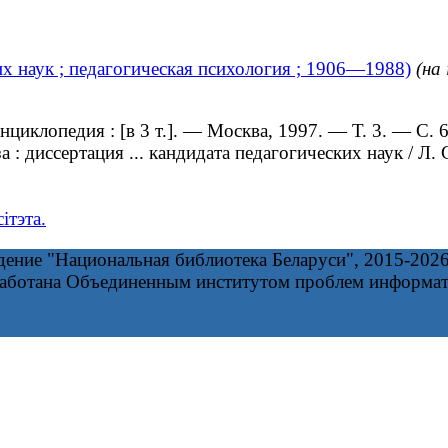
х наук ; педагогическая психология ; 1906—1988)
(на
иклопедия : [в 3 т.]. — Москва, 1997. — Т. 3. — С. 6
: диссертация ... кандидата педагогических наук / Л.
ітэта.
дение "Национальная библиотека Беларуси", 2015-202
работана Объединенным институтом проблем информа