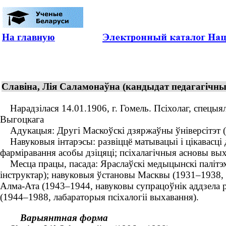
На главную
Славіна, Лія Саламонаўна (кандыдат педагагічных
Нарадзілася 14.01.1906, г. Гомель. Псіхолаг, спецыялі
Выгоцкага
Адукацыя: Другі Маскоўскі дзяржаўны ўніверсітэт (1
Навуковыя інтарэсы: развіццё матывацыі і цікавасці да
фарміравання асобы дзіцяці; псіхалагічныя асновы вы
Месца працы, пасада: Яраслаўскі медыцынскі палітэхні
інструктар); навуковыя ўстановы Масквы (1931–1938, н
Алма-Ата (1943–1944, навуковы супрацоўнік аддзела ра
(1944–1988, лабараторыя псіхалогіі выхавання).
Варыянтная форма