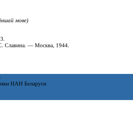
 іншай мове)
3.
 С. Славина. — Москва, 1944.
6
тики НАН Беларуси