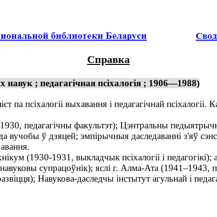
Справка
 навук ; педагагічная псіхалогія ; 1906—1988)
ст па псіхалогіі выхавання і педагагічнай псіхалогіі. 
930, педагагічны факультэт); Цэнтральны педыятрычн
 вучобы ў дзяцей; эмпірычныя даследаванні з'яў сэнсав
хавання.
кум (1930-1931, выкладчык псіхалогіі і педагогікі); а
авуковы супрацоўнік); яслі г. Алма-Ата (1941–1943, п
звіцця); Навукова-даследчы інстытут агульнай і педаг