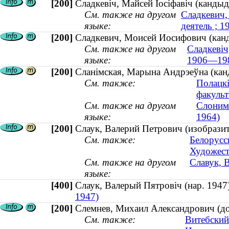
[200]
Сладкевіч, Майсей Іосіфавіч (канды
См. также на другом
Сладкевич,
языке:
деятель ; 
[200]
Сладкевич, Моисей Иосифович (канд
См. также на другом
Сладкевіч
языке:
1906—19
[200]
Сланімская, Марына Андрэеўна (канд
См. также:
Полацкі
факульт
См. также на другом
Слонимс
языке:
1964)
[200]
Слаук, Валерий Петрович (изобразит
См. также:
Белорусс
Художест
См. также на другом
Славук, 
языке:
[400]
Слаук, Валерый Пятровіч (нар. 19
1947)
[200]
Слемнев, Михаил Александрович (до
См. также:
Витебский