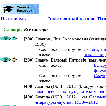
На главную
Словарь
:
Все словари
[200]
Славина, Лия Соломоновна (кандидат
1988)
См. также на другом
Славіна, Лі
языке:
псіхалогія
[200]
Славук, Валерый Пятровіч (выяўленча
См. также:
Белар
факул
См. также на другом
Слаук
языке:
[400]
Слагада (1938—2012)
(белорусский 
филологических наук ; литературов
[400]
Слагада (1938—2012)
см.
Саламеві
літаратуразнаўства ; 1938—2012)