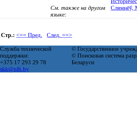
Историчес
См. также на другом
Слямнёў, М
языке:
Стр.:
<== Пред.
След. ==>
Служба технической
© Государственное учреж
поддержки:
© Поисковая система ра
+375 17 293 29 78
Беларуси
skk@nlb.by