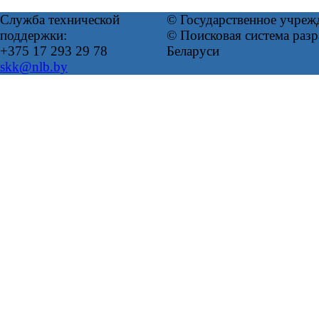
Служба технической
© Государственное учреж
поддержки:
© Поисковая система ра
+375 17 293 29 78
Беларуси
skk@nlb.by