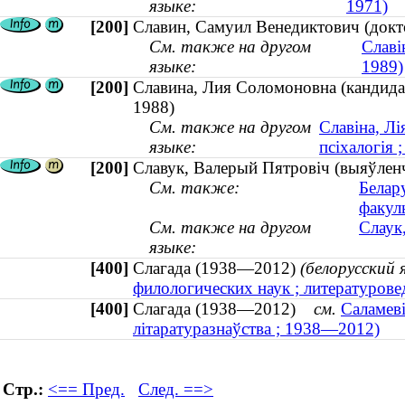
языке:
1971)
[200]
Славин, Самуил Венедиктович (докт
См. также на другом
Славі
языке:
1989)
[200]
Славина, Лия Соломоновна (кандидат
1988)
См. также на другом
Славіна, Лі
языке:
псіхалогія
[200]
Славук, Валерый Пятровіч (выяўленча
См. также:
Белар
факул
См. также на другом
Слаук
языке:
[400]
Слагада (1938—2012)
(белорусский 
филологических наук ; литературов
[400]
Слагада (1938—2012)
см.
Саламеві
літаратуразнаўства ; 1938—2012)
Стр.:
<== Пред.
След. ==>