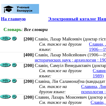
На главную
Словарь
:
Все словари
[200]
Славін, Лазар Майсеевіч (доктар гіс
См. также на другом
Славин, 
языке:
1906—1
[400]
Славін, Лазар Мойсейович (1906—
исторических наук ; археология ; 1
[200]
Славін, Самуіл Венедыктавіч (докта
См. также на другом
Славин
языке:
1989)
[200]
Славіна, Лія Саламонаўна (кандыдат 
См. также на
Славина, Лия
другом языке:
психология 
[200]
Славин, Лазарь Моисеевич (доктор и
См. также на другом
Славін,