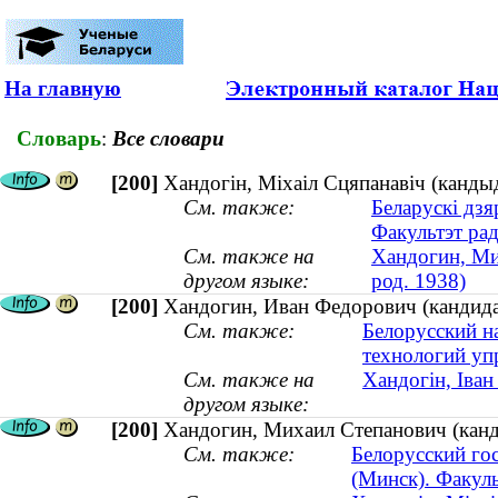
На главную
Словарь
:
Все словари
[200]
Хандогін, Міхаіл Сцяпанавіч (кандыд
См. также:
Беларускі дзя
Факультэт рад
См. также на
Хандогин, Мих
другом языке:
род. 1938)
[200]
Хандогин, Иван Федорович (кандида
См. также:
Белорусский н
технологий уп
См. также на
Хандогін, Іва
другом языке:
[200]
Хандогин, Михаил Степанович (канди
См. также:
Белорусский го
(Минск). Факул