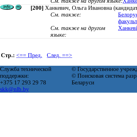
См. также на другом языке:
Ханке
[200]
Ханкевич, Ольга Ивановна (кандидат
См. также:
Белору
факульт
См. также на другом
Ханкеві
языке:
Стр.:
<== Пред.
След. ==>
Служба технической
© Государственное учреж
поддержки:
© Поисковая система ра
+375 17 293 29 78
Беларуси
skk@nlb.by