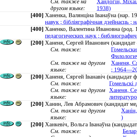
См. также на
Хандогін, Міхаі
другом языке:
1938)
[400]
Ханенка, Валянціна Іванаўна (нар.
навук ; бібліяграфічная дзейнасць ; н
[400]
Ханенко, Валентина Ивановна (род
педагогических наук ; библиографиче
[200]
Ханеня, Сергей Иванович (кандидат
См. также:
Гомельски
Филологич
См. также на другом
Ханеня, Ся
языке:
; 1964—2
[200]
Ханеня, Сяргей Іванавіч (кандыдат ф
См. также:
Гомельскі 
См. также на другом
Ханеня, Се
языке:
литератур
[200]
Ханин, Лев Абрамович (кандидат ме
См. также на другом
Ханін
языке:
)
[200]
Ханкевіч, Вольга Іванаўна (кандыдат
См. также:
Белар