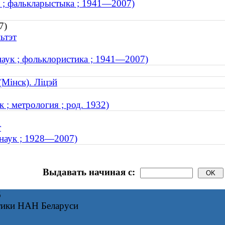
к ; фалькларыстыка ; 1941—2007)
7)
ьтэт
аук ; фольклористика ; 1941—2007)
(Мінск). Ліцэй
; метрология ; род. 1932)
т
наук ; 1928—2007)
Выдавать начиная с:
6
тики НАН Беларуси