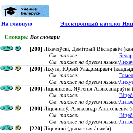
На главную
Словарь
:
Все словари
[200]
Ліхачэўскі, Дзмітрый Віктаравіч (ка
См. также:
Белар
См. также на другом языке:
Лихач
[200]
Ліхута, Юрый Уладзіміравіч (кандыда
См. также:
Гомел
См. также на другом языке:
Лихут
[200]
Ліцвянкова, Яўгенія Аляксандраўна (
См. также:
Віцеб
См. также на другом языке:
Литве
[200]
Ліцвянкоў, Аляксандр Анатольевіч (ка
См. также:
Віцеб
См. также на другом языке:
Литве
[220]
Ліцьвінкі (дынастыя / сям'я)