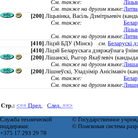
См. также:
Ліцьв
См. также на другом языке:
Литви
[200]
Ліцьвінка, Васіль Дзмітрыевіч (кан
См. также:
Белар
Ліцьв
См. также на другом языке:
Литви
[410]
Ліцэй БДУ (Мінск)
см.
Беларускі д
[410]
Ліцэй Беларускага дзяржаўнага ўні
[200]
Лішанскі, Рыгор Якаўлевіч (кандыдат
См. также на другом языке:
Лишан
[200]
Лішнеўскі, Уладзімір Анісімавіч (к
См. также:
Белар
См. также на другом языке:
Лишне
Стр.:
<== Пред.
След. ==>
Служба технической
© Государственное учреж
поддержки:
© Поисковая система раз
+375 17 293 29 78