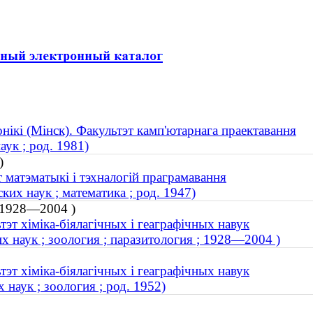
нікі (Мінск). Факультэт камп'ютарнага праектавання
ук ; род. 1981)
)
 матэматыкі і тэхналогій праграмавання
х наук ; математика ; род. 1947)
; 1928—2004 )
эт хіміка-біялагічных і геаграфічных навук
х наук ; зоология ; паразитология ; 1928—2004 )
эт хіміка-біялагічных і геаграфічных навук
наук ; зоология ; род. 1952)