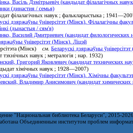
інка, Васіль Дзмітрыевіч (кандыдат філалагічных наву
нки (династия / семья)
дыдат філалагічных навук ; фалькларыстыка ; 1941—200
ускі дзяржаўны ўніверсітэт (Мінск). Філалагічны факул
інкі (дынастыя / сям'я)
нко, Василий Дмитриевич (кандидат филологических н
зяржаўны ўніверсітэт (Мінск). Ліцэй
версітэта (Мінск)
см.
Беларускі дзяржаўны ўніверсітэт 
 тэхнічных навук ; метралогія ; нар. 1932)
ский, Григорий Яковлевич (кандидат технических наук 
андыдат хімічных навук ; 1928—2007)
ускі дзяржаўны ўніверсітэт (Мінск). Хімічны факультэ
вский, Владимир Анисимович (кандидат химических 
дение "Национальная библиотека Беларуси", 2015-202
работана Объединенным институтом проблем информа