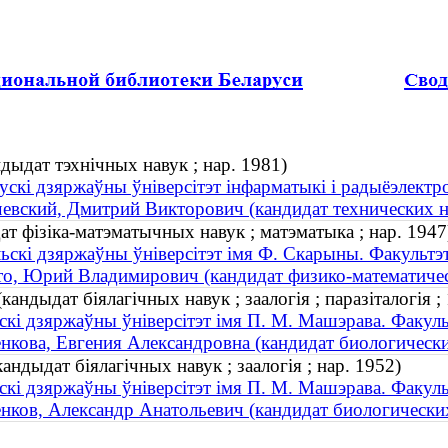
ндыдат тэхнічных навук ; нар. 1981)
ускі дзяржаўны ўніверсітэт інфарматыкі і радыёэлектро
евский, Дмитрий Викторович (кандидат технических на
т фізіка-матэматычных навук ; матэматыка ; нар. 1947
ьскі дзяржаўны ўніверсітэт імя Ф. Скарыны. Факультэт
о, Юрий Владимирович (кандидат физико-математически
кандыдат біялагічных навук ; заалогія ; паразіталогія 
скі дзяржаўны ўніверсітэт імя П. М. Машэрава. Факульт
нкова, Евгения Александровна (кандидат биологически
ндыдат біялагічных навук ; заалогія ; нар. 1952)
скі дзяржаўны ўніверсітэт імя П. М. Машэрава. Факульт
нков, Александр Анатольевич (кандидат биологических 