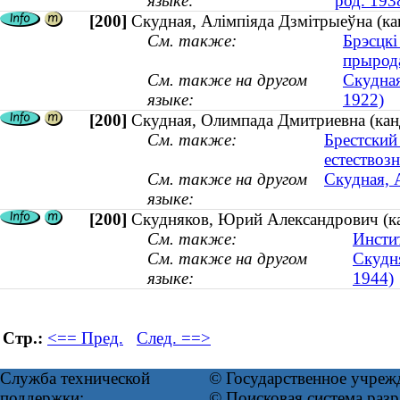
языке:
род. 193
[200]
Скудная, Алімпіяда Дзмітрыеўна (кан
См. также:
Брэсцкі
прырод
См. также на другом
Скудная
языке:
1922)
[200]
Скудная, Олимпада Дмитриевна (канд
См. также:
Брестский
естествоз
См. также на другом
Скудная, 
языке:
[200]
Скудняков, Юрий Александрович (кан
См. также:
Инсти
См. также на другом
Скудня
языке:
1944)
Стр.:
<== Пред.
След. ==>
Служба технической
© Государственное учреж
поддержки:
© Поисковая система ра