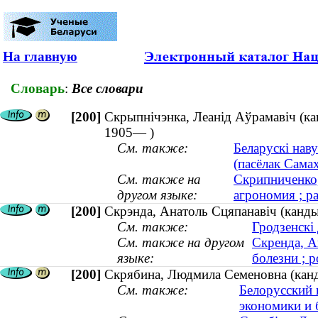
На главную
Словарь
:
Все словари
[200]
Скрыпнічэнка, Леанід Аўрамавіч (кан
1905— )
См. также:
Беларускі наву
(пасёлак Самах
См. также на
Скрипниченко,
другом языке:
агрономия ; р
[200]
Скрэнда, Анатоль Сцяпанавіч (канды
См. также:
Гродзенскі
См. также на другом
Скренда, А
языке:
болезни ; р
[200]
Скрябина, Людмила Семеновна (канди
См. также:
Белорусский 
экономики и 