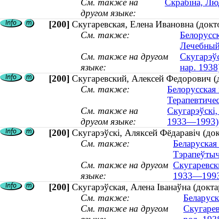
См. также на
Скрабіна, Лю
другом языке:
[200]
Скугаревская, Елена Ивановна (докто
См. также:
Белорусс
Лечебный
См. также на другом
Скугарэўс
языке:
нар. 1938
[200]
Скугаревский, Алексей Федорович (
См. также:
Белорусская
Терапевтиче
См. также на
Скугарэўскі,
другом языке:
1933—1993)
[200]
Скугарэўскі, Аляксей Фёдаравіч (до
См. также:
Беларуская
Тэрапеўтыч
См. также на другом
Скугаревск
языке:
1933—199
[200]
Скугарэўская, Алена Іванаўна (докта
См. также:
Беларуск
См. также на другом
Скугарев