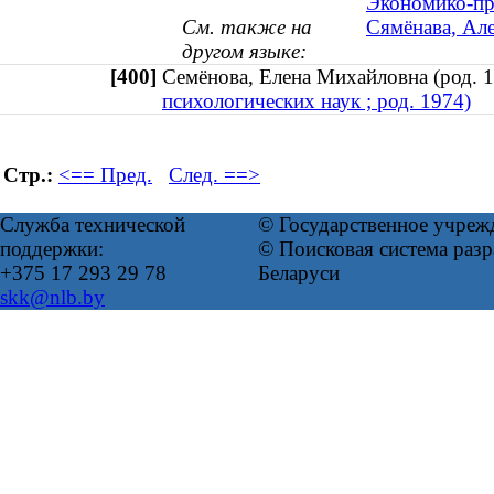
Экономико-пр
См. также на
Сямёнава, Але
другом языке:
[400]
Семёнова, Елена Михайловна (род.
психологических наук ; род. 1974)
Стр.:
<== Пред.
След. ==>
Служба технической
© Государственное учреж
поддержки:
© Поисковая система ра
+375 17 293 29 78
Беларуси
skk@nlb.by