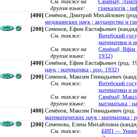
См. также на
Сямёнаў, Дзміт
другом языке:
гінекалогія ; і
[400]
Семёнов, Дмитрий Михайлович (ро
медицинских наук ; акушерство и ги
[200]
Семенов, Ефим Евстафьевич (кандида
См. также:
Витебский гос
математики и 
См. также на
Сямёнаў, Яфім 
другом языке:
1932)
[400]
Семёнов, Ефим Евстафьевич (род.
наук ; математика ; род. 1932)
[200]
Семенов, Максим Геннадьевич (канди
См. также:
Витебский гос
математики и 
См. также на
Сямёнаў, Максі
другом языке:
матэматыка ; на
[400]
Семёнов, Максим Геннадьевич (ро
математических наук ; математика ; р
[200]
Семенова, Елена Михайловна (кандид
См. также:
БИП — Универ