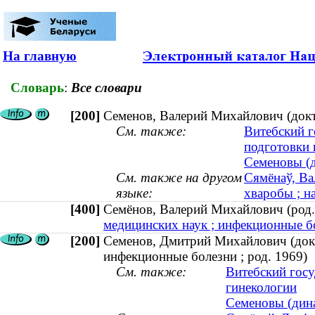
На главную
Словарь
:
Все словари
[200]
Семенов, Валерий Михайлович (докт
См. также:
Витебский г
подготовки
Семеновы (д
См. также на другом
Сямёнаў, Ва
языке:
хваробы ; н
[400]
Семёнов, Валерий Михайлович (ро
медицинских наук ; инфекционные бо
[200]
Семенов, Дмитрий Михайлович (докт
инфекционные болезни ; род. 1969)
См. также:
Витебский госу
гинекологии
Семеновы (дина