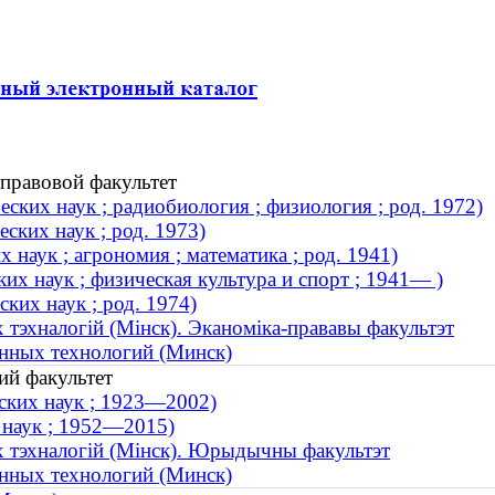
правовой факультет
ских наук ; радиобиология ; физиология ; род. 1972)
ских наук ; род. 1973)
наук ; агрономия ; математика ; род. 1941)
их наук ; физическая культура и спорт ; 1941— )
ких наук ; род. 1974)
 тэхналогій (Мінск). Эканоміка-прававы факультэт
нных технологий (Минск)
ий факультет
ских наук ; 1923—2002)
 наук ; 1952—2015)
х тэхналогій (Мінск). Юрыдычны факультэт
нных технологий (Минск)