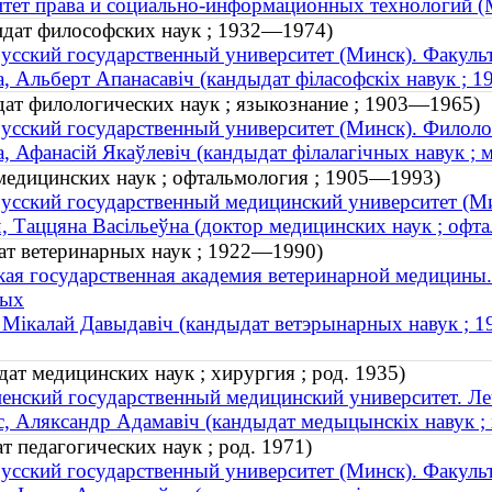
ет права и социально-информационных технологий (
идат философских наук ; 1932—1974)
усский государственный университет (Минск). Факуль
а, Альберт Апанасавіч (кандыдат філасофскіх навук ;
дат филологических наук ; языкознание ; 1903—1965)
усский государственный университет (Минск). Филоло
а, Афанасій Якаўлевіч (кандыдат філалагічных навук ;
 медицинских наук ; офтальмология ; 1905—1993)
усский государственный медицинский университет (Ми
, Таццяна Васільеўна (доктор медицинских наук ; оф
ат ветеринарных наук ; 1922—1990)
кая государственная академия ветеринарной медицины
ных
, Мікалай Давыдавіч (кандыдат ветэрынарных навук ; 
ат медицинских наук ; хирургия ; род. 1935)
енский государственный медицинский университет. Ле
с, Аляксандр Адамавіч (кандыдат медыцынскіх навук ; х
т педагогических наук ; род. 1971)
усский государственный университет (Минск). Факуль