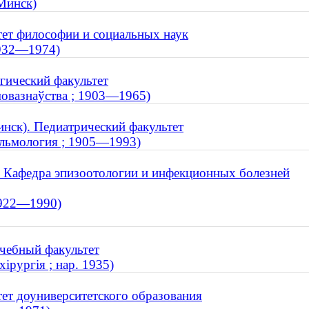
Минск)
тет философии и социальных наук
 1932—1974)
гический факультет
 мовазнаўства ; 1903—1965)
нск). Педиатрический факультет
тальмология ; 1905—1993)
. Кафедра эпизоотологии и инфекционных болезней
1922—1990)
чебный факультет
ірургія ; нар. 1935)
тет доуниверситетского образования