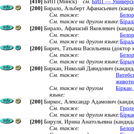
[410]
БИП (Минск)
см.
БИП — Университ
[200]
Бирало, Альберт Афанасьевич (канд
См. также:
Белор
См. также на другом языке:
Бірал
[200]
Бирало, Афанасий Яковлевич (канди
См. также:
Белор
См. также на другом языке:
Бірал
[200]
Бирич, Татьяна Васильевна (доктор
См. также:
Белор
См. также на другом языке:
Бірыч
[200]
Биркан, Николай Давидович (кандид
См. также:
Витебс
живот
См. также на другом
Біркан
языке:
[200]
Биркос, Александр Адамович (кандид
См. также:
Гродн
См. также на другом языке:
Бірка
[200]
Бируля, Ирина Анатольевна (кандида
См. также:
Белор