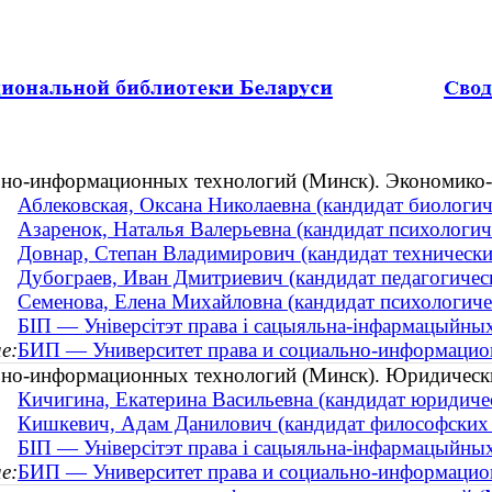
ьно-информационных технологий (Минск). Экономико-
Аблековская, Оксана Николаевна (кандидат биологиче
Азаренок, Наталья Валерьевна (кандидат психологиче
Довнар, Степан Владимирович (кандидат технических 
Дубограев, Иван Дмитриевич (кандидат педагогическ
Семенова, Елена Михайловна (кандидат психологичес
БІП — Універсітэт права і сацыяльна-інфармацыйных
е:
БИП — Университет права и социально-информацио
ьно-информационных технологий (Минск). Юридическ
Кичигина, Екатерина Васильевна (кандидат юридиче
Кишкевич, Адам Данилович (кандидат философских
БІП — Універсітэт права і сацыяльна-інфармацыйны
е:
БИП — Университет права и социально-информацио