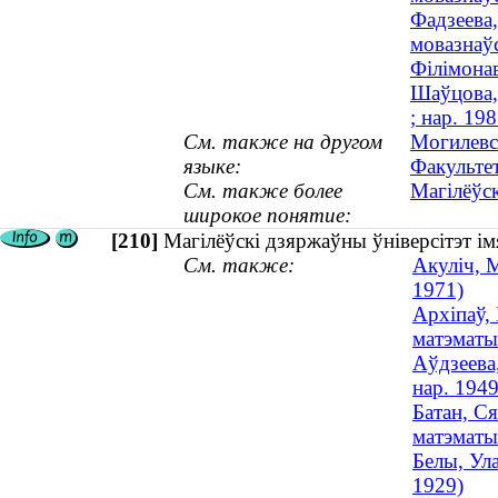
Фадзеева,
мовазнаў
Філімонав
Шаўцова, 
; нар. 198
См. также на другом
Могилевс
языке:
Факульте
См. также более
Магілёўск
широкое понятие:
[210]
Магілёўскі дзяржаўны ўніверсітэт і
См. также:
Акуліч, М
1971)
Архіпаў,
матэматы
Аўдзеева,
нар. 1949
Батан, С
матэматык
Белы, Ула
1929)