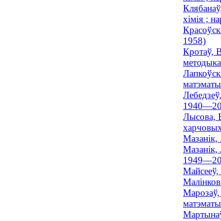
Клябанаў,
хімія ; н
Красоўск
1958)
Кротаў, В
методыка 
Лапкоўск
матэматы
Лебедзеў,
1940—20
Лысова, 
харчовых
Мазанік,
Мазанік,
1949—20
Майсееў,
Малінков
Марозаў,
матэматы
Мартынаў,