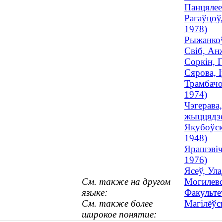
Панцялее
Рагаўцоў
1978)
Рыжанкоў
Свіб, Ан
Соркін, 
Сярова, 
Трамбачо
1974)
Чэгерава
жыццядзе
Якубоўскі
1948)
Ярашэвіч
1976)
Ясеў, Ула
См. также на другом
Могилевс
языке:
Факульте
См. также более
Магілёўс
широкое понятие: