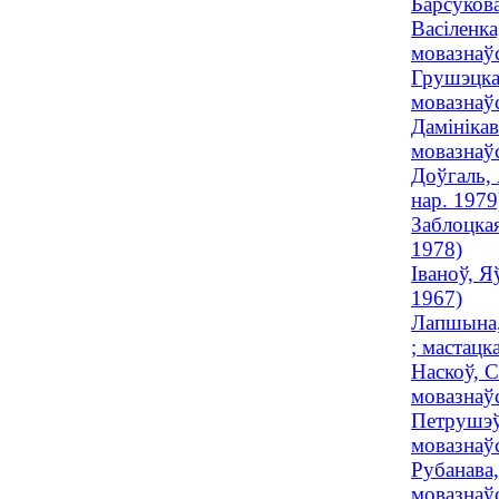
Барсукова
Васіленка
мовазнаўс
Грушэцкая
мовазнаўс
Дамінікав
мовазнаўс
Доўгаль, 
нар. 1979
Заблоцкая
1978)
Іваноў, Я
1967)
Лапшына, 
; мастацк
Наскоў, С
мовазнаў
Петрушэў
мовазнаўс
Рубанава,
мовазнаўс