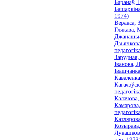
Баранаў, 
Башаркіна
1974)
Веракса, 
Глякава, 
Джанашыа,
Дзьячкова
педагогіка
Зарудная,
Іванова, 
Івашчанка
Каваленка
Кагачэўск
педагогіка
Калачова,
Камарова,
педагогіка
Катлярова
Козырава,
Лукашкова
нар. 1973