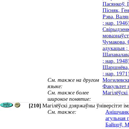
Пасянкоў, 
Пісняк, Ге
Рэва, Валя
; нар. 1946
Свірыдзенк
мовазнаўств
Чумакова, 
адукацыя ;
Шапавалава
; нар. 1948
Шаршнёва, 
; нар. 1971
См. также на другом
Могилевски
языке:
Факультет 
См. также более
Магілёўскі
широкое понятие:
[210]
Магілёўскі дзяржаўны ўніверсітэт імя
См. также:
Анішчанка
агульная п
Байцоў, М