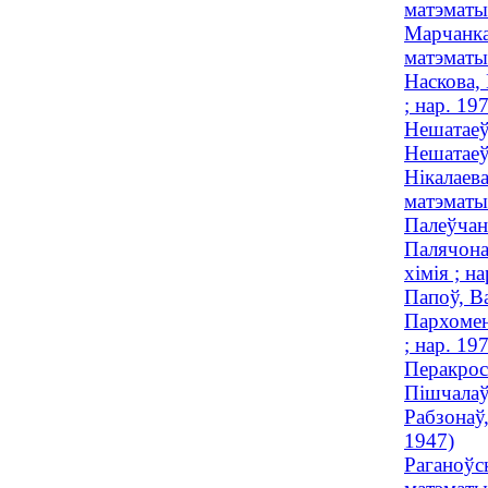
матэматык
Марчанка
матэматык
Наскова,
; нар. 19
Нешатаеў
Нешатаеў
Нікалаева
матэматык
Палеўчанк
Палячона
хімія ; н
Папоў, В
Пархомен
; нар. 19
Перакрос
Пішчалаў
Рабзонаў,
1947)
Раганоўс