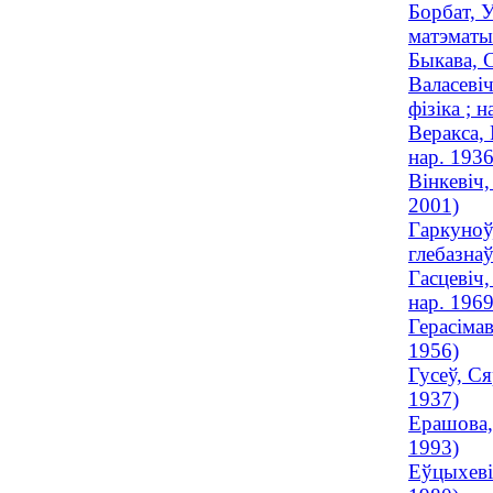
Борбат, У
матэматы
Быкава, 
Валасевіч
фізіка ; н
Веракса, 
нар. 1936
Вінкевіч
2001)
Гаркуноў
глебазна
Гасцевіч,
нар. 1969
Герасімав
1956)
Гусеў, Ся
1937)
Ерашова,
1993)
Еўцыхеві