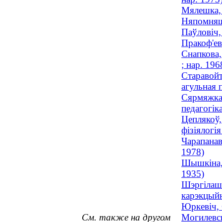
Мялешка, 
Няпомняшч
Паўловіч,
Пракоф'ев
Снапкова,
; нар. 196
Старавойт
агульная п
Сярмяжка,
педагогік
Цеплякоў,
фізіялогія
Чарапанав
1978)
Шышкіна, 
1935)
Шэргілашв
карэкцыйн
Юркевіч, 
См. также на другом
Могилевск