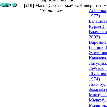
[210]
Магілёўскі дзяржаўны ўніверсітэт ім
См. также:
Асіпенка
1977)
Балашова
Буракоў, 
Валчанко
2003)
Вароніна
Гнацюк, 
Жэсткова
Кавалёва
Лазуціна
Леўская,
Ліхачова
1974)
Ліхачоў,
філасофск
Макоўска
Малахаў,
Малянок,