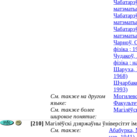
Чабатарэ
матэматык
Чабатарэ
матэматы
Чабатарэ
матэматы
Чарноў, 
фізіка ;
Чудакоў,
фізіка ; н
Шаруха, І
1968)
Шчарбако
1993)
См. также на другом
Могилевс
языке:
Факульте
См. также более
Магілёўс
широкое понятие:
[210]
Магілёўскі дзяржаўны ўніверсітэт і
См. также:
Абабурка, 
нар. 1941)