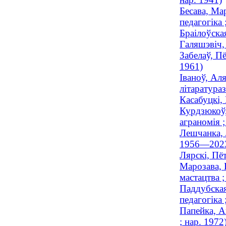
Бесава, Ма
педагогіка 
Браілоўска
Галяшэвіч, 
Забелаў, Пё
1961)
Іваноў, Аля
літаратураз
Касабуцкі, 
Курдзюкоў,
аграномія 
Лешчанка, 
1956—202
Лярскі, Пё
Марозава, 
мастацтва ;
Паддубская
педагогіка 
Папейка, А
; нар. 1972