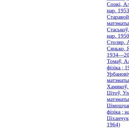
Соцкі, Ал
нар. 1953
Старавой
матэматык
Стаськоў,
нар. 1950
Столяр, 
Сянько, Я
1934—20
Томаў, А
фізіка ;
Урбановіч
матэматык
Хамякоў, 
Цiтоў, Ул
матэматык
Цімошчан
фізіка ; н
Ціханчук,
1964)