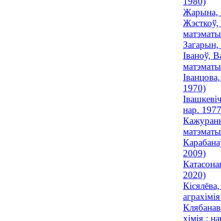
1980)
Жарына, 
Жэсткоў, 
матэматы
Загарын,
Іваноў, В
матэматы
Іванцова,
1970)
Івашкевіч
нар. 1977
Кажуранк
матэматык
Карабана
2009)
Катасона
2020)
Кісялёва,
аграхімія
Клябанав
хімія ; н