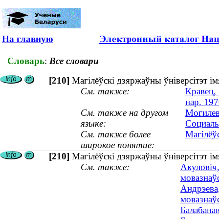
На главную
Словарь
:
Все словари
[210]
Магілёўскі дзяржаўны ўніверсітэт і
См. также:
Кравец, 
нар. 197
См. также на другом
Могилев
языке:
Социаль
См. также более
Магілёў
широкое понятие:
[210]
Магілёўскі дзяржаўны ўніверсітэт і
См. также:
Акуловіч,
мовазнаў
Андрэева,
мовазнаўс
Балабанав