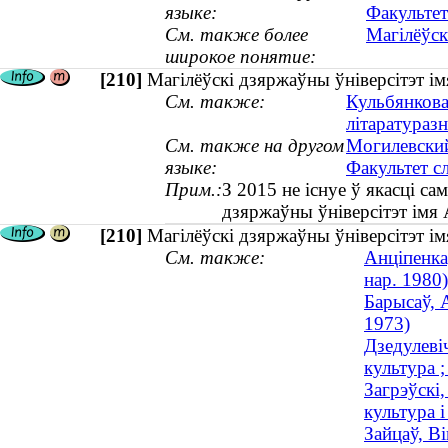
языке:
Факультет
См. также более
Магілёўск
широкое понятие:
[210]
Магілёўскі дзяржаўны ўніверсітэт ім
См. также:
Кульбянкова,
літаратуразн
См. также на другом
Могилевский
языке:
Факультет с
Прим.:
З 2015 не існуе ў якасці са
дзяржаўны ўніверсітэт імя 
[210]
Магілёўскі дзяржаўны ўніверсітэт ім
См. также:
Анціпенка,
нар. 1980)
Барысаў, А
1973)
Дзедулеві
культура ;
Загрэўскі,
культура і
Зайцаў, Ві