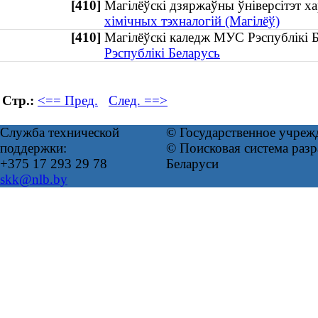
[410]
Магілёўскі дзяржаўны ўніверсітэт
хімічных тэхналогій (Магілёў)
[410]
Магілёўскі каледж МУС Рэспублікі
Рэспублікі Беларусь
Стр.:
<== Пред.
След. ==>
Служба технической
© Государственное учреж
поддержки:
© Поисковая система ра
+375 17 293 29 78
Беларуси
skk@nlb.by