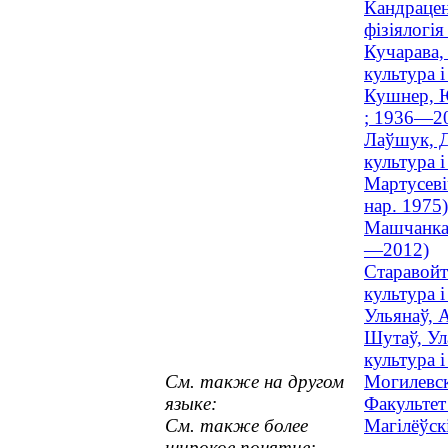
Кандрацен
фізіялогія
Кучарава,
культура і
Кушнер, Ю
; 1936—2
Лаўшук, Д
культура і
Мартусевіч
нар. 1975)
Машчанка, 
—2012)
Старавойт
культура і
Ульянаў, А
Шутаў, Ула
культура і
См. также на другом
Могилевск
языке:
Факультет
См. также более
Магілёўск
широкое понятие: