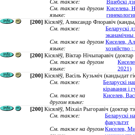
См. также:
Віцебскі дз
См. также на другом
Киселева, 
языке:
гинекология
[200]
Кісялёў, Аляксандр Флоравіч (кандыд
См. также:
Беларускі д
эканамічны 
См. также на другом
Киселев, Ал
языке:
хозяйство ;
[200]
Кісялёў, Віктар Нічыпаравіч (докта
См. также на другом
Киселе
языке:
2021)
[200]
Кісялёў, Васіль Кузьміч (кандыдат г
См. также:
Беларускі на
кіравання і 
См. также на
Киселев, Вас
другом языке:
[200]
Кісялёў, Міхаіл Рыгоравіч (доктар т
См. также:
Беларускі н
факультэт
См. также на другом
Киселев, Ми