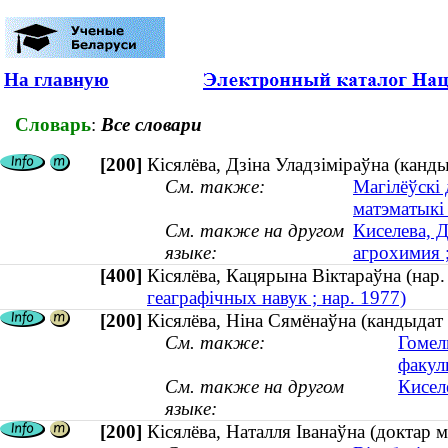
На главную
Словарь
:
Все словари
[200]
Кісялёва, Дзіна Уладзіміраўна (канды
См. также:
Магілёўскі 
матэматыкі
См. также на другом
Киселева, 
языке:
агрохимия ;
[400]
Кісялёва, Кацярына Вiктараўна (на
геаграфічных навук ; нар. 1977)
[200]
Кісялёва, Ніна Сямёнаўна (кандыдат 
См. также:
Гомел
факул
См. также на другом
Кисел
языке:
[200]
Кісялёва, Наталля Іванаўна (доктар м