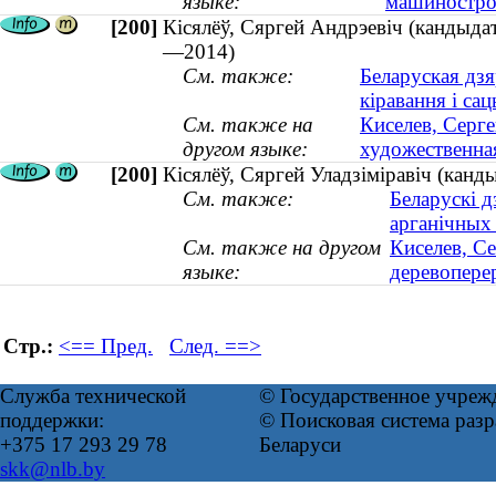
языке:
машинострое
[200]
Кісялёў, Сяргей Андрэевіч (кандыдат
—2014)
См. также:
Беларуская дзя
кіравання і са
См. также на
Киселев, Серге
другом языке:
художественна
[200]
Кісялёў, Сяргей Уладзіміравіч (канд
См. также:
Беларускі д
арганічных
См. также на другом
Киселев, С
языке:
деревоперер
Стр.:
<== Пред.
След. ==>
Служба технической
© Государственное учреж
поддержки:
© Поисковая система ра
+375 17 293 29 78
Беларуси
skk@nlb.by