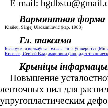
E-mail: bgdbstu@gmail.co
Варыянтная форма
Kisâlëŭ, Sârgej Uladzimiravič (нар. 1983)
Гл. таксама
Беларускі дзяржаўны тэхналагічны ўніверсітэт (Мінс
Киселев, Сергей Владимирович (кандидат технически
Крыніцы інфармацы
Повышение усталостной 
ленточных пил для распи
упругопластическим дефор