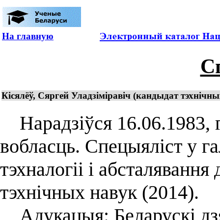
На главную
С
Кісялёў, Сяргей Уладзіміравіч (кандыдат тэхнічны
Нарадзіўся 16.06.1983, г
вобласць. Спецыяліст у га
тэхналогіі і абсталявання
тэхнічных навук (2014).
Адукацыя: Беларускі дз