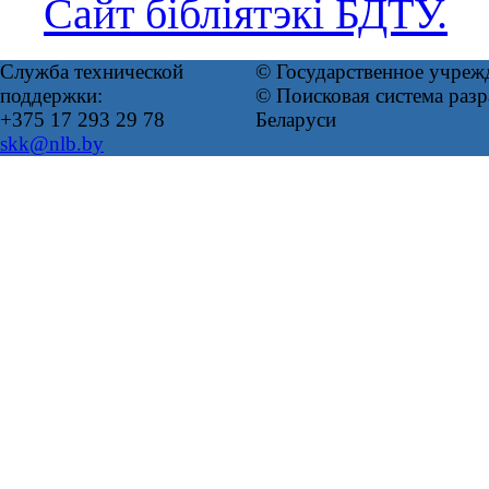
Сайт бібліятэкі БДТУ.
Служба технической
© Государственное учреж
поддержки:
© Поисковая система ра
+375 17 293 29 78
Беларуси
skk@nlb.by