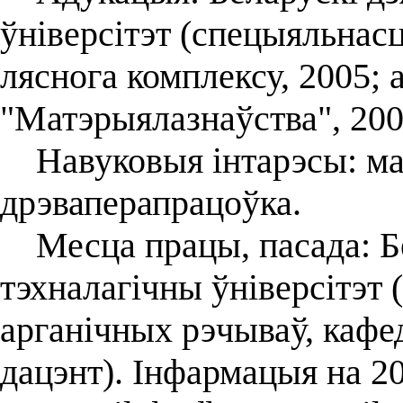
ўніверсітэт (спецыяльнас
ляснога комплексу, 2005; 
"Матэрыялазнаўства", 200
Навуковыя інтарэсы: ма
дрэваперапрацоўка.
Месца працы, пасада: Б
тэхналагічны ўніверсітэт (
арганічных рэчываў, кафе
дацэнт). Інфармацыя на 2