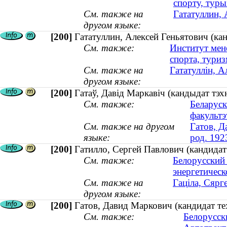
спорту, туры
См. также на
Гататуллин, 
другом языке:
[200]
Гататуллин, Алексей Геньятович (кан
См. также:
Институт мен
спорта, туриз
См. также на
Гататуллін, А
другом языке:
[200]
Гатаў, Давід Маркавіч (кандыдат тэх
См. также:
Беларуск
факультэ
См. также на другом
Гатов, Д
языке:
род. 192
[200]
Гатилло, Сергей Павлович (кандидат 
См. также:
Белорусский
энергетическ
См. также на
Гаціла, Сярг
другом языке:
[200]
Гатов, Давид Маркович (кандидат те
См. также:
Белорусск