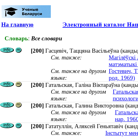
На главную
Словарь
:
Все словари
[200]
Гасцевіч, Таццяна Васільеўна (канды
См. также:
Магілёўскі 
матэматыкі
См. также на другом
Гостевич, Т
языке:
род. 1969)
[200]
Гатальская, Галіна Віктараўна (канды
См. также на другом
Гатальска
языке:
психологи
[200]
Гатальская, Галина Викторовна (канд
См. также на другом
Гатальска
языке:
нар. 196
[200]
Гататуллін, Аляксей Геньятавіч (кан
См. также:
Інстытут ме