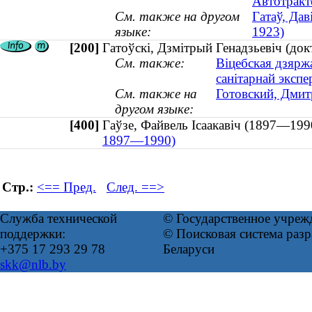
Автотракт
См. также на другом
Гатаў, Дав
языке:
1923)
[200]
Гатоўскі, Дзмітрый Генадзьевіч (док
См. также:
Віцебская дзярж
санітарнай экспе
См. также на
Готовский, Дмит
другом языке:
[400]
Гаўзе, Файвель Ісаакавіч (1897—1
1897—1990)
Стр.:
<== Пред.
След. ==>
Служба технической
© Государственное учреж
поддержки:
© Поисковая система ра
+375 17 293 29 78
Беларуси
skk@nlb.by