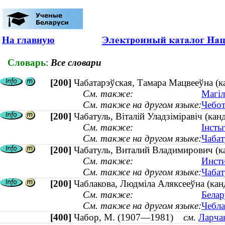
На главную
Словарь
:
Все словари
[200]
Чабатарэўская, Тамара Мацвееўна (ка
См. также:
Магіл
См. также на другом языке:
Чебот
[200]
Чабатуль, Віталій Уладзіміравіч (кан
См. также:
Інсты
См. также на другом языке:
Чабат
[200]
Чабатуль, Виталий Владимирович (ка
См. также:
Инсти
См. также на другом языке:
Чабат
[200]
Чаблакова, Людміла Аляксееўна (канд
См. также:
Белар
См. также на другом языке:
Чебла
[400]
Чабор, М. (1907—1981)
см.
Ларчан