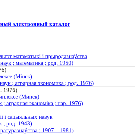
льтэт матэматыкі і прыродазнаўства
аук ; математика ; род. 1950)
76)
ексе (Мінск)
ук ; аграрная экономика ; род. 1976)
. 1976)
мплексе (Минск)
 ; аграрная эканоміка ; нар. 1976)
іі і сацыяльных навук
 ; род. 1943)
таратуразнаўства ; 1907—1981)