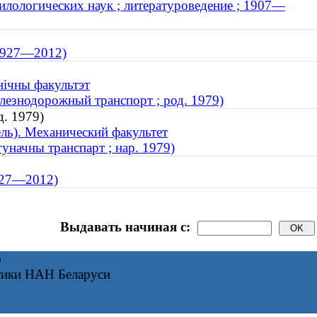
илологических наук ; литературоведение ; 1907—
 1927—2012)
нічны факультэт
елезнодорожный транспорт ; род. 1979)
д. 1979)
ль). Механический факультет
уначны транспарт ; нар. 1979)
1927—2012)
Выдавать начиная с:
6
тики НАН Беларуси