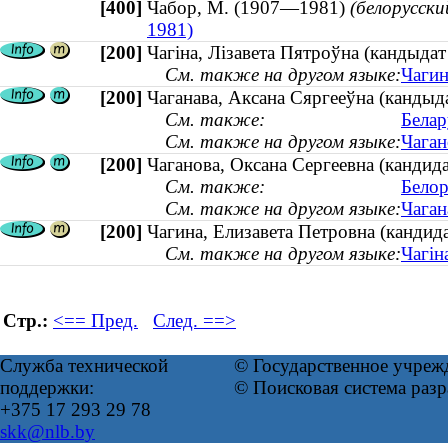
[400]
Чабор, М. (1907—1981)
(белорусски
1981)
[200]
Чагіна, Лізавета Пятроўна (кандыда
См. также на другом языке:
Чагин
[200]
Чаганава, Аксана Сяргееўна (кандыда
См. также:
Белар
См. также на другом языке:
Чаган
[200]
Чаганова, Оксана Сергеевна (кандид
См. также:
Белор
См. также на другом языке:
Чаган
[200]
Чагина, Елизавета Петровна (кандид
См. также на другом языке:
Чагін
Стр.:
<== Пред.
След. ==>
Служба технической
© Государственное учреж
поддержки:
© Поисковая система раз
+375 17 293 29 78
skk@nlb.by