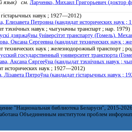
й язык)
см.
Ларченко, Михаил Григорьевич (доктор ф
т гістарычных навук ; 1927—2012)
а, Елизавета Петровна (кандидат исторических наук ;
т тэхнічных навук ; чыгуначны транспарт ; нар. 1979)
ускі дзяржаўны ўніверсітэт транспарту (Гомель). Меха
ова, Оксана Сергеевна (кандидат технических наук ; ж
ат технических наук ; железнодорожный транспорт ; ро
усский государственный университет транспорта (Гоме
ава, Аксана Сяргееўна (кандыдат тэхнічных навук ; чыг
ат исторических наук ; 1927—2012)
а, Лізавета Пятроўна (кандыдат гістарычных навук ; 
дение "Национальная библиотека Беларуси", 2015-202
работана Объединенным институтом проблем информа