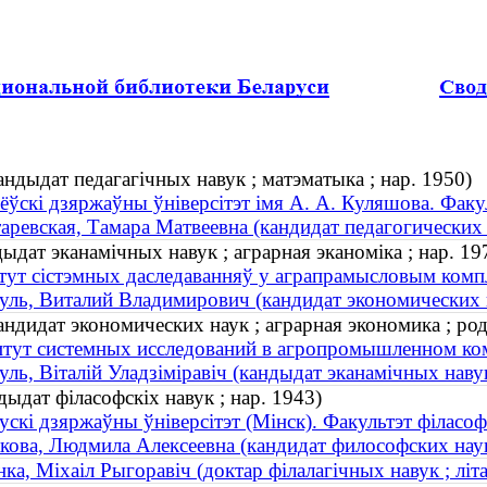
ндыдат педагагічных навук ; матэматыка ; нар. 1950)
ёўскі дзяржаўны ўніверсітэт імя А. А. Куляшова. Факу
аревская, Тамара Матвеевна (кандидат педагогических н
дыдат эканамічных навук ; аграрная эканоміка ; нар. 19
тут сістэмных даследаванняў у аграпрамысловым компл
уль, Виталий Владимирович (кандидат экономических на
ндидат экономических наук ; аграрная экономика ; род
тут системных исследований в агропромышленном ко
уль, Віталій Уладзіміравіч (кандыдат эканамічных навук
ыдат філасофскіх навук ; нар. 1943)
ускі дзяржаўны ўніверсітэт (Мінск). Факультэт філасоф
кова, Людмила Алексеевна (кандидат философских наук
ка, Міхаіл Рыгоравіч (доктар філалагічных навук ; лі