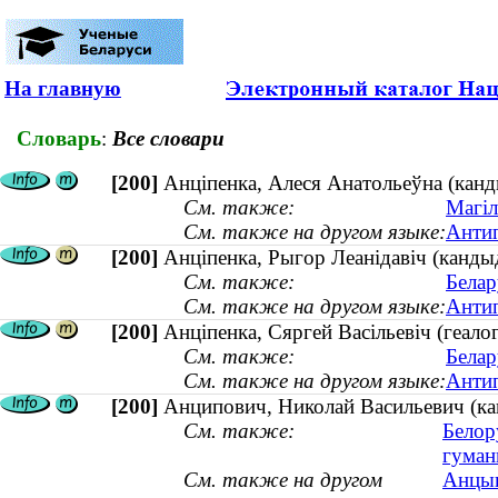
На главную
Словарь
:
Все словари
[200]
Анціпенка, Алеся Анатольеўна (кандыд
См. также:
Магіл
См. также на другом языке:
Антип
[200]
Анціпенка, Рыгор Леанідавіч (канды
См. также:
Белар
См. также на другом языке:
Антип
[200]
Анціпенка, Сяргей Васільевіч (геалог
См. также:
Белар
См. также на другом языке:
Антип
[200]
Анципович, Николай Васильевич (кан
См. также:
Белор
гуман
См. также на другом
Анцып