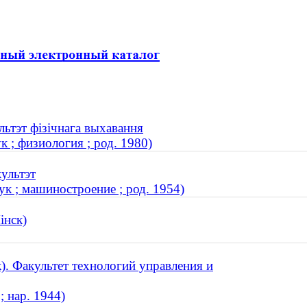
льтэт фізічнага выхавання
 ; физиология ; род. 1980)
культэт
к ; машиностроение ; род. 1954)
інск)
. Факультет технологий управления и
; нар. 1944)