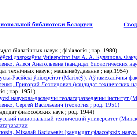
ат біялагічных навук ; фізіялогія ; нар. 1980)
ёўскі дзяржаўны ўніверсітэт імя А. А. Куляшова. Факу
енко, Алеся Анатольевна (кандидат биологических наук
дат технічных навук ; машынабудаванне ; нар.1954)
уска-Расійскі ўніверсітэт (Магілёў). Аўтамеханічны фа
енко, Григорий Леонидович (кандидат технических нау
ія ; нар. 1951)
ускі навукова-даследчы геолагаразведачны інстытут (М
енко, Сергей Васильевич (геология ; род. 1951)
дидат философских наук ; род. 1944)
усский национальный технический университет (Минск)
итаризации
овіч, Мікалай Васільевіч (кандыдат філасофскіх навук 