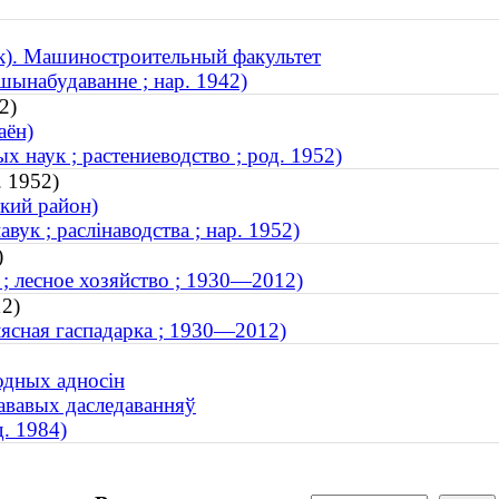
к). Машиностроительный факультет
шынабудаванне ; нар. 1942)
2)
аён)
 наук ; растениеводство ; род. 1952)
. 1952)
кий район)
вук ; раслінаводства ; нар. 1952)
)
; лесное хозяйство ; 1930—2012)
12)
лясная гаспадарка ; 1930—2012)
одных адносін
рававых даследаванняў
. 1984)