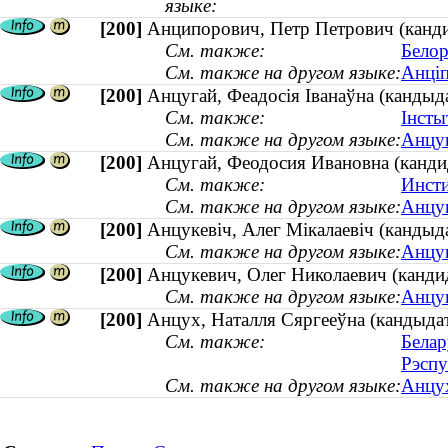
языке:
[200]
Анципорович, Петр Петрович (кандид
См. также:
Белор
См. также на другом языке:
Анціп
[200]
Анцугай, Феадосія Іванаўна (кандыда
См. также:
Інсты
См. также на другом языке:
Анцуг
[200]
Анцугай, Феодосия Ивановна (кандид
См. также:
Инсти
См. также на другом языке:
Анцуг
[200]
Анцукевіч, Алег Мікалаевіч (кандыд
См. также на другом языке:
Анцук
[200]
Анцукевич, Олег Николаевич (кандид
См. также на другом языке:
Анцук
[200]
Анцух, Наталля Сяргееўна (кандыда
См. также:
Белар
Рэспу
См. также на другом языке:
Анцух