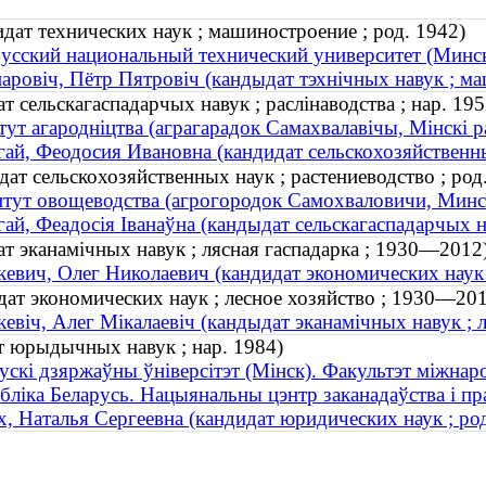
ат технических наук ; машиностроение ; род. 1942)
усский национальный технический университет (Минс
аровіч, Пётр Пятровіч (кандыдат тэхнічных навук ; ма
т сельскагаспадарчых навук ; раслінаводства ; нар. 195
тут агародніцтва (аграгарадок Самахвалавічы, Мінскі р
ай, Феодосия Ивановна (кандидат сельскохозяйственных
ат сельскохозяйственных наук ; растениеводство ; род
тут овощеводства (агрогородок Самохваловичи, Минс
ай, Феадосія Іванаўна (кандыдат сельскагаспадарчых на
ат эканамічных навук ; лясная гаспадарка ; 1930—2012
евич, Олег Николаевич (кандидат экономических наук 
ат экономических наук ; лесное хозяйство ; 1930—20
евіч, Алег Мікалаевіч (кандыдат эканамічных навук ; 
т юрыдычных навук ; нар. 1984)
ускі дзяржаўны ўніверсітэт (Мінск). Факультэт міжнар
бліка Беларусь. Нацыянальны цэнтр заканадаўства і п
, Наталья Сергеевна (кандидат юридических наук ; род