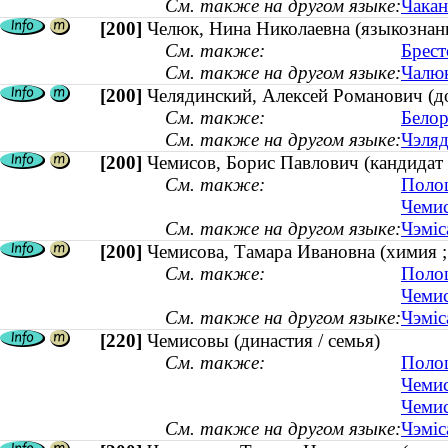
См. также на другом языке:
Чакан
[200]
Челюк, Нина Николаевна (языкознани
См. также:
Брест
См. также на другом языке:
Чалюк
[200]
Челядинский, Алексей Романович (до
См. также:
Белор
См. также на другом языке:
Чэляд
[200]
Чемисов, Борис Павлович (кандидат
См. также:
Полоц
Чемис
См. также на другом языке:
Чэміс
[200]
Чемисова, Тамара Ивановна (химия 
См. также:
Полоц
Чемис
См. также на другом языке:
Чэміс
[220]
Чемисовы (династия / семья)
См. также:
Полоц
Чемис
Чемис
См. также на другом языке:
Чэміс