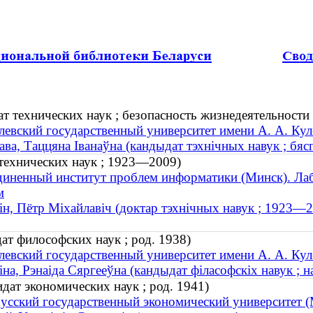
т технических наук ; безопасность жизнедеятельности 
евский государственный университет имени А. А. Кул
ава, Таццяна Іванаўна (кандыдат тэхнічных навук ; бяс
технических наук ; 1923—2009)
иненный институт проблем информатики (Минск). Ла
м
ін, Пётр Міхайлавіч (доктар тэхнічных навук ; 1923—
ат философских наук ; род. 1938)
евский государственный университет имени А. А. Кул
іна, Рэнаіда Сяргееўна (кандыдат філасофскіх навук ; н
дат экономических наук ; род. 1941)
усский государственный экономический университет (