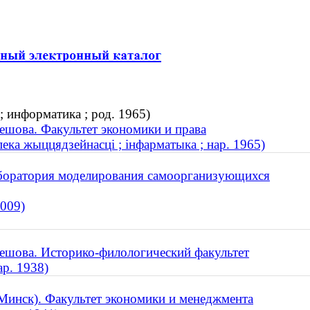
; информатика ; род. 1965)
ешова. Факультет экономики и права
пека жыццядзейнасці ; інфарматыка ; нар. 1965)
боратория моделирования самоорганизующихся
2009)
ешова. Историко-филологический факультет
ар. 1938)
Минск). Факультет экономики и менеджмента