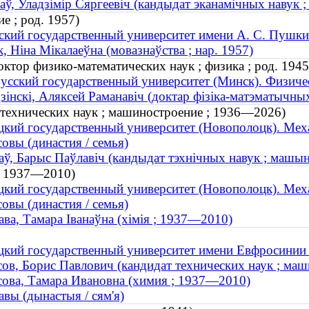
аў, Уладзімір Сяргеевіч (кандыдат эканамічных навук ;
е ; род. 1957)
ский государственный университет имени А. С. Пушки
, Ніна Мікалаеўна (мовазнаўства ; нар. 1957)
ктор физико-математических наук ; физика ; род. 1945
усский государственный университет (Минск). Физиче
зiнскi, Аляксей Раманавiч (доктар фізіка-матэматычных
 технических наук ; машиностроение ; 1936—2026)
кий государственный университет (Новополоцк). Мех
овы (династия / семья)
аў, Барыс Паўлавіч (кандыдат тэхнічных навук ; машы
; 1937—2010)
кий государственный университет (Новополоцк). Мех
овы (династия / семья)
ава, Тамара Іванаўна (хімія ; 1937—2010)
кий государственный университет имени Евфросинии
ов, Борис Павлович (кандидат технических наук ; ма
ова, Тамара Ивановна (химия ; 1937—2010)
авы (дынастыя / сям'я)