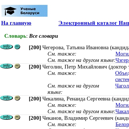
На главную
Словарь
:
Все словари
[200]
Чегерова, Татьяна Ивановна (кандида
См. также:
Могил
См. также на другом языке:
Чэгер
[200]
Чеголин, Петр Михайлович (доктор 
См. также:
Объед
систе
См. также на другом
Чагол
языке:
[200]
Чекалина, Ренаида Сергеевна (кандид
См. также:
Могил
См. также на другом языке:
Чакал
[200]
Чеканов, Владимир Сергеевич (канди
См. также:
Белор