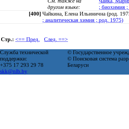
См. также на
Чайка, Мари
другом языке:
; биохимия 
[400]
Чайкина, Елена Ильинична (род. 1
; аналитическая химия ; род. 1975)
Стр.:
<== Пред.
След. ==>
Служба технической
© Государственное учреж
поддержки:
© Поисковая система ра
+375 17 293 29 78
Беларуси
skk@nlb.by