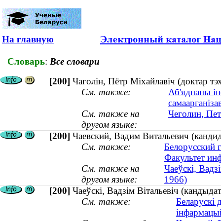
На главную
Словарь
:
Все словари
[200]
Чаголін, Пётр Міхайлавіч (доктар т
См. также:
Аб'яднаны ін
самаарганіза
См. также на
Чеголин, Пе
другом языке:
[200]
Чаевский, Вадим Витальевич (кандида
См. также:
Белорусский 
Факультет ин
См. также на
Чаеўскі, Вадзі
другом языке:
1966)
[200]
Чаеўскі, Вадзім Вітальевіч (кандыдат
См. также:
Беларускі 
інфармацы