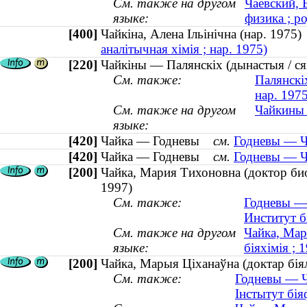
См. также на другом
Чаевский, 
языке:
физика ; ро
[400]
Чайкіна, Алена Ільінічна (нар. 197
аналітычная хімія ; нар. 1975)
[220]
Чайкіны — Палянскіх (дынастыя / ся
См. также:
Палянскіх
нар. 1975
См. также на другом
Чайкины 
языке:
[420]
Чайка — Годневы
см.
Годневы — Ча
[420]
Чайка — Годневы
см.
Годневы — Ча
[200]
Чайка, Мария Тихоновна (доктор би
1997)
См. также:
Годневы — 
Институт б
См. также на другом
Чайка, Мары
языке:
біяхімія ;
[200]
Чайка, Марыя Ціханаўна (доктар біял
См. также:
Годневы — Ча
Інстытут бія