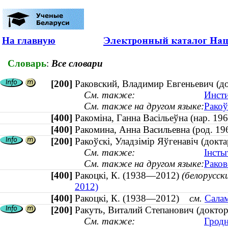
На главную
Словарь
:
Все словари
[200]
Раковский, Владимир Евгеньевич (д
См. также:
Инсти
См. также на другом языке:
Ракоў
[400]
Ракоміна, Ганна Васільеўна (нар. 
[400]
Ракомина, Анна Васильевна (род. 
[200]
Ракоўскі, Уладзімір Яўгенавіч (докт
См. также:
Інсты
См. также на другом языке:
Раков
[400]
Ракоцкі, К. (1938—2012)
(белорусск
2012)
[400]
Ракоцкі, К. (1938—2012)
см.
Салам
[200]
Ракуть, Виталий Степанович (доктор
См. также:
Гродн