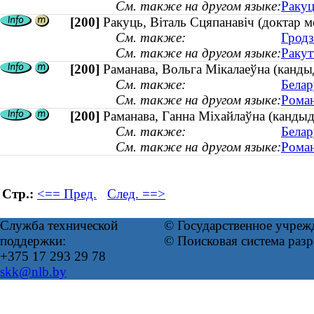
См. также на другом языке:
Ракуц
[200]
Ракуць, Віталь Сцяпанавіч (доктар м
См. также:
Гродз
См. также на другом языке:
Ракут
[200]
Раманава, Вольга Мікалаеўна (канды
См. также:
Белар
См. также на другом языке:
Роман
[200]
Раманава, Ганна Міхайлаўна (кандыда
См. также:
Белар
См. также на другом языке:
Роман
Стр.:
<== Пред.
След. ==>
Служба технической
© Государственное учреж
поддержки:
© Поисковая система раз
+375 17 293 29 78
skk@nlb.by