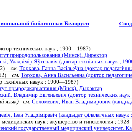
октор технических наук ; 1900—1987)
тут природопользования (Минск). Директор
скі, Уладзімір Яўгенавіч (доктар тэхнічных навук ; 1
1962)
см.
Торхава, Ганна Васільеўна (доктар педагагічных
1962)
см.
Торхова, Анна Васильевна (доктор педагогичес
ар тэхнічных навук ; 1900—1987)
тут прыродакарыстання (Мінск). Дырэктар
ский, Владимир Евгеньевич (доктор технических наук
ий язык)
см.
Соломевич, Иван Владимирович (кандида
евіч, Іван Уладзіміравіч (кандыдат філалагчных навук 
 медицинских наук ; акушерство и гинекология ; 192
енский государственный медицинский университет. Ка