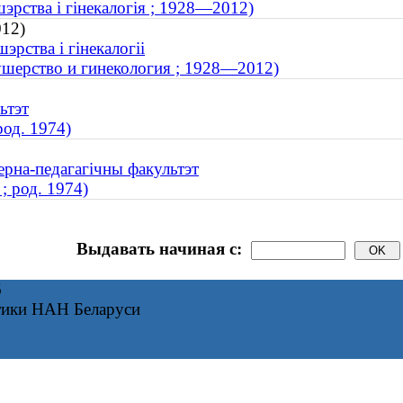
шэрства і гінекалогія ; 1928—2012)
012)
рства і гінекалогіі
кушерство и гинекология ; 1928—2012)
ьтэт
род. 1974)
ерна-педагагічны факультэт
; род. 1974)
Выдавать начиная с:
6
тики НАН Беларуси