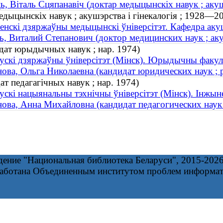
ь, Віталь Сцяпанавіч (доктар медыцынскіх навук ; аку
едыцынскіх навук ; акушэрства і гінекалогія ; 1928—2
енскі дзяржаўны медыцынскі ўніверсітэт. Кафедра акушэ
ь, Виталий Степанович (доктор медицинских наук ; а
дат юрыдычных навук ; нар. 1974)
ускі дзяржаўны ўніверсітэт (Мінск). Юрыдычны факул
ова, Ольга Николаевна (кандидат юридических наук ; 
т педагагічных навук ; нар. 1974)
ускі нацыянальны тэхнічны ўніверсітэт (Мінск). Інжын
ова, Анна Михайловна (кандидат педагогических наук 
дение "Национальная библиотека Беларуси", 2015-202
работана Объединенным институтом проблем информа