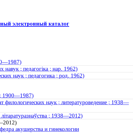
900—1987)
 навук ; педагогіка ; нар. 1962)
ких наук ; педагогика ; род. 1962)
 ; 1900—1987)
т филологических наук ; литературоведение ; 1938—
; літаратуразнаўства ; 1938—2012)
8—2012)
федра акушерства и гинекологии