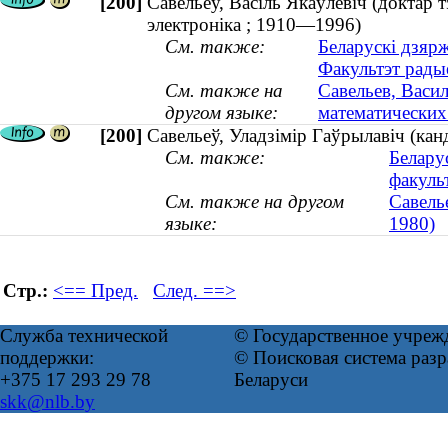
[200]
Савельеў, Васіль Якаўлевіч (доктар 
электроніка ; 1910—1996)
См. также:
Беларускі дзярж
Факультэт радыё
См. также на
Савельев, Васил
другом языке:
математических
[200]
Савельеў, Уладзімір Гаўрылавіч (ка
См. также:
Белару
факуль
См. также на другом
Савель
языке:
1980)
Стр.:
<== Пред.
След. ==>
Служба технической
© Государственное учреж
поддержки:
© Поисковая система ра
+375 17 293 29 78
Беларуси
skk@nlb.by