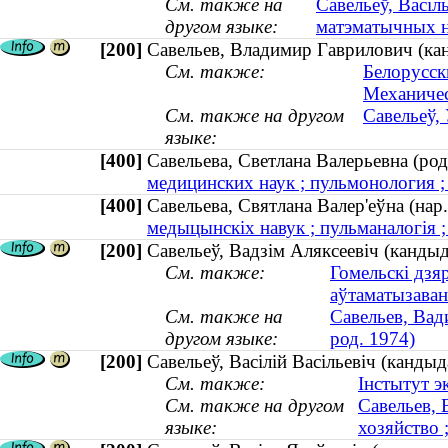
См. также на
Савельеў, Васіл
другом языке:
матэматычных н
[200]
Савельев, Владимир Гаврилович (ка
См. также:
Белорусск
Механичес
См. также на другом
Савельеў,
языке:
[400]
Савельева, Светлана Валерьевна (р
медицинских наук ; пульмонология ;
[400]
Савельева, Святлана Валер'еўна (н
медыцынскіх навук ; пульманалогія ;
[200]
Савельеў, Вадзім Аляксеевіч (кандыда
См. также:
Гомельскі дзя
аўтаматызаван
См. также на
Савельев, Вад
другом языке:
род. 1974)
[200]
Савельеў, Васілій Васільевіч (кандыд
См. также:
Інстытут э
См. также на другом
Савельев, 
языке:
хозяйство 