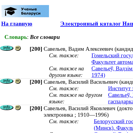
На главную
Словарь
:
Все словари
[200]
Савельев, Вадим Алексеевич (кандида
См. также:
Гомельский госу
Факультет автом
См. также на
Савельеў, Вадзім
другом языке:
1974)
[200]
Савельев, Василий Васильевич (канди
См. также:
Институт 
См. также на другом
Савельеў, 
языке:
гаспадарка
[200]
Савельев, Василий Яковлевич (докто
электроника ; 1910—1996)
См. также:
Белорусский го
(Минск). Факул