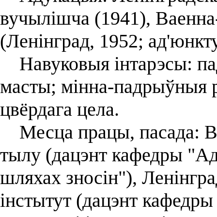
вучылішча (1941), Ваенна
(Ленінград, 1952; ад'юнкту
Навуковыя інтарэсы: пад
масты; мінна-падрыўныя 
цвёрдага цела.
Месца працы, пасада: Ва
тылу (дацэнт кафедры "Ад
шляхах зносін"), Ленінгр
інстытут (дацэнт кафедры