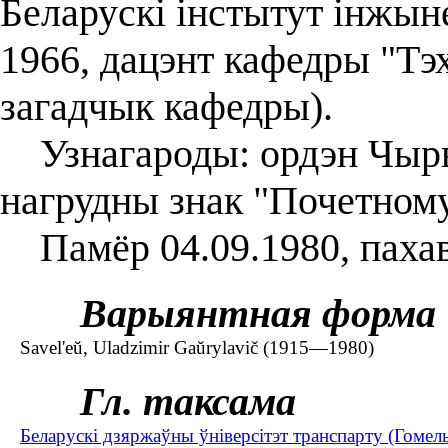
Беларускі інстытут інжын
1966, дацэнт кафедры "Тэх
загадчык кафедры).
Узнагароды: ордэн Чырвон
нагрудны знак "Почетном
Памёр 04.09.1980, пахав
Варыянтная форма
Savel'eŭ, Uladzimir Gaŭrylavič (1915—1980)
Гл. таксама
Беларускі дзяржаўны ўніверсітэт транспарту (Гомел