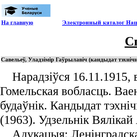
На главную
С
Савельеў, Уладзімір Гаўрылавіч (кандыдат тэхніч
Нарадзіўся 16.11.1915, в
Гомельская вобласць. Вае
будаўнік. Кандыдат тэхніч
(1963). Удзельнік Вяліка
Адукацыя: Ленінградска