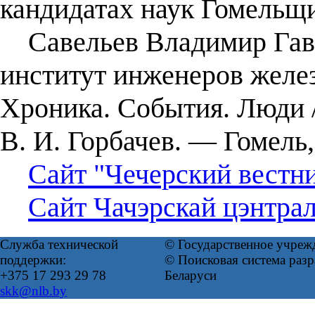
кандидатах наук Гомельщ
Савельев Владимир Гавр
институт инженеров желе
Хроника. События. Люди / 
В. И. Горбачев. — Гомель,
Сайт "Чечерский вестни
Сайт Чачэрскай цэнтраль
Служба технической
© Государственное учреж
поддержки:
© Поисковая система ра
+375 17 293 29 78
Беларуси
skk@nlb.by