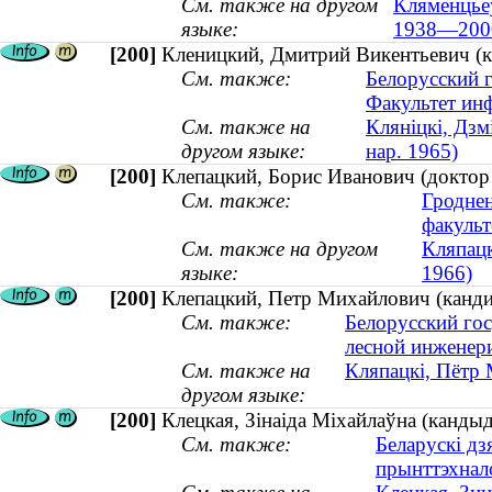
См. также на другом
Кляменцьеў
языке:
1938—200
[200]
Кленицкий, Дмитрий Викентьевич (ка
См. также:
Белорусский 
Факультет ин
См. также на
Кляніцкі, Дзм
другом языке:
нар. 1965)
[200]
Клепацкий, Борис Иванович (доктор
См. также:
Гроднен
факульт
См. также на другом
Кляпацк
языке:
1966)
[200]
Клепацкий, Петр Михайлович (кандид
См. также:
Белорусский гос
лесной инженери
См. также на
Кляпацкі, Пётр М
другом языке:
[200]
Клецкая, Зінаіда Міхайлаўна (кандыд
См. также:
Беларускі дз
прынттэхнал