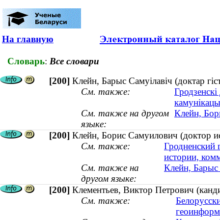
На главную
Словарь
:
Все словари
[200]
Клейн, Барыс Самуілавіч (доктар гі
См. также:
Гродзенскі
камунікацы
См. также на другом
Клейн, Бор
языке:
[200]
Клейн, Борис Самуилович (доктор и
См. также:
Гродненский 
истории, ком
См. также на
Клейн, Барыс
другом языке:
[200]
Клементьев, Виктор Петрович (канд
См. также:
Белорусски
геоинформ