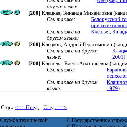
См. также на
Клецкая, Зин
другом языке:
[200]
Клецкая, Зинаида Михайловна (канди
См. также:
Белорусский го
принттехнолог
См. также на
Клецкая, Зінаід
другом языке:
[200]
Клецков, Андрей Герасимович (канд
См. также на другом
Кляцк
языке:
2001)
[200]
Клещева, Елена Анатольевна (кандид
См. также:
Баранови
психоло
См. также на другом
Кляшчова
языке:
1979)
Стр.:
<== Пред.
След. ==>
Служба технической
© Государственное учреж
поддержки:
© Поисковая система ра