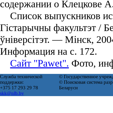
содержании о Клецкове А. Г
Список выпускников исто
Гістарычны факультэт / Б
ўніверсітэт. — Мінск, 20
Информация на с. 172.
Сайт "Pawet".
Фото, инф
Служба технической
© Государственное учреж
поддержки:
© Поисковая система ра
+375 17 293 29 78
Беларуси
skk@nlb.by