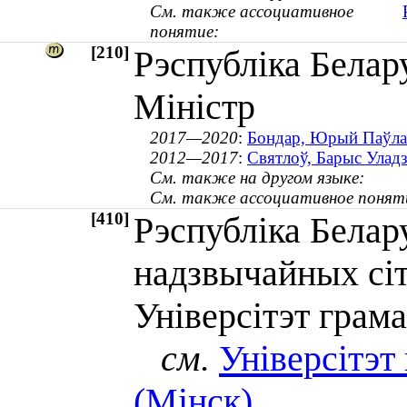
См. также ассоциативное
понятие:
[210]
Рэспубліка Белар
Міністр
2017—2020
:
Бондар, Юрый Паўлав
2012—2017
:
Святлоў, Барыс Уладзі
См. также на другом языке:
См. также ассоциативное понят
[410]
Рэспубліка Белар
надзвычайных сіт
Універсітэт грам
см.
Універсітэт
(Мінск)