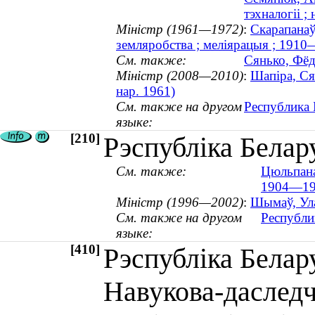
тэхналогіі ;
Міністр (1961—1972)
:
Скарапанаў
земляробства ; меліярацыя ; 191
См. также:
Сянько, Фёд
Міністр (2008—2010)
:
Шапіра, Ся
нар. 1961)
См. также на другом
Республика 
языке:
[210]
Рэспубліка Белару
См. также:
Цюльпанаў
1904—19
Міністр (1996—2002)
:
Шымаў, Ула
См. также на другом
Республи
языке:
[410]
Рэспубліка Белару
Навукова-даследч