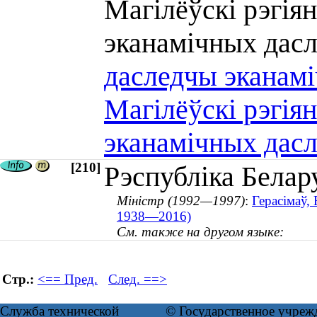
Магілёўскі рэгія
эканамічных да
даследчы эканамі
Магілёўскі рэгія
эканамічных дас
[210]
Рэспубліка Белар
Міністр (1992—1997)
:
Герасімаў, 
1938—2016)
См. также на другом языке:
Стр.:
<== Пред.
След. ==>
Служба технической
© Государственное учреж