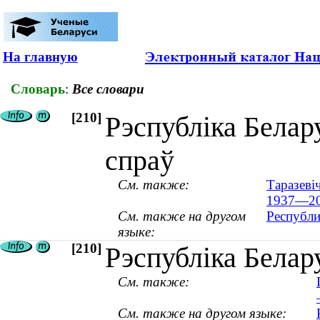
На главную
Словарь
:
Все словари
[210]
Рэспубліка Белар
спраў
См. также:
Таразевіч
1937—20
См. также на другом
Республи
языке:
[210]
Рэспубліка Белар
См. также:
См. также на другом языке: