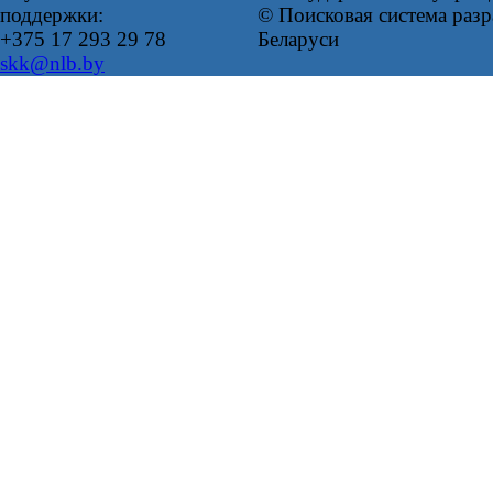
поддержки:
© Поисковая система ра
+375 17 293 29 78
Беларуси
skk@nlb.by