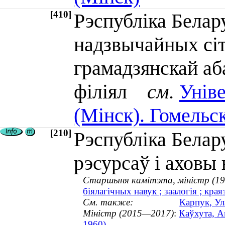
[410]
Рэспубліка Белар
надзвычайных сіт
грамадзянскай аб
філіял
см.
Унів
(Мінск). Гомельск
[210]
Рэспубліка Белар
рэсурсаў і аховы
Старшыня камітэта, міністр (1
біялагічных навук ; заалогія ; кр
См. также:
Карпук, Ул
Міністр (2015—2017)
:
Каўхута, А
1960)