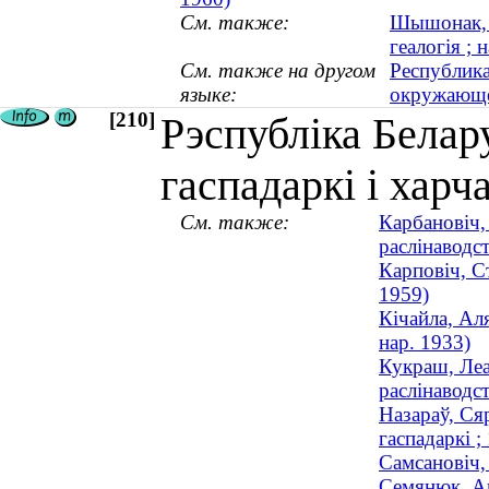
См. также:
Шышонак, М
геалогія ; 
См. также на другом
Республика
языке:
окружающе
[210]
Рэспубліка Белар
гаспадаркі і харч
См. также:
Карбановіч,
раслінаводст
Карповіч, С
1959)
Кічайла, Ал
нар. 1933)
Кукраш, Леа
раслінаводс
Назараў, Сяр
гаспадаркі 
Самсановіч, 
Семянюк, Ан