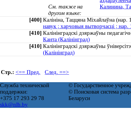
аздараўленча
См. также на
Калинина, Т
другом языке:
[400]
Калініна, Таццяна Міхайлаўна (нар
навук ; харчовыя вытворчасці ; нар.
[410]
Калінінградскі дзяржаўны педагаг
Канта (Калінінград)
[410]
Калінінградскі дзяржаўны ўніверсі
(Калінінград)
Стр.:
<== Пред.
След. ==>
Служба технической
© Государственное учреж
поддержки:
© Поисковая система ра
+375 17 293 29 78
Беларуси
skk@nlb.by