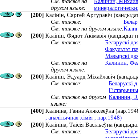
См. также на
Калинин, Михаил 
другом языке:
минералогических 
[200]
Калінін, Сяргей Артуравіч (кандыда
См. также:
Белар
См. также на другом языке:
Калин
[200]
Калінін, Фядот Акімавіч (кандыдат 
См. также:
Беларускі дз
Факультэт па
Мазырскі дзя
См. также на
Калинин, Фе
другом языке:
[200]
Калінін, Эдуард Міхайлавіч (кандыда
См. также:
Беларускі д
Гістарычны
См. также на другом
Калинин, Э
языке:
[400]
Калініна, Ганна Аляксееўна (нар.1
; аналітычная хімія ; нар.1948)
[200]
Калініна, Таісія Васільеўна (канды
См. также:
Беларускі дз