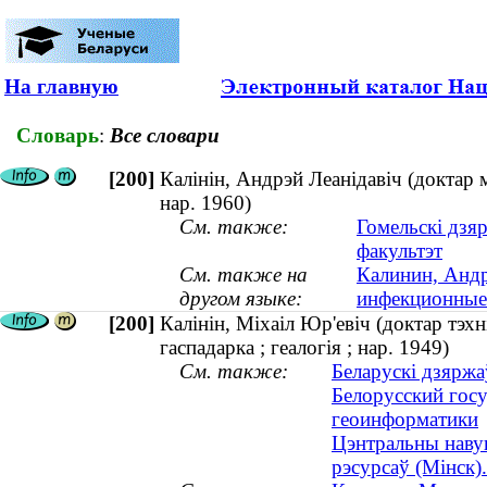
На главную
Словарь
:
Все словари
[200]
Калінін, Андрэй Леанідавіч (доктар 
нар. 1960)
См. также:
Гомельскі дзя
факультэт
См. также на
Калинин, Андр
другом языке:
инфекционные 
[200]
Калінін, Міхаіл Юр'евіч (доктар тэх
гаспадарка ; геалогія ; нар. 1949)
См. также:
Беларускі дзяржаў
Белорусский госу
геоинформатики
Цэнтральны наву
рэсурсаў (Мінск)