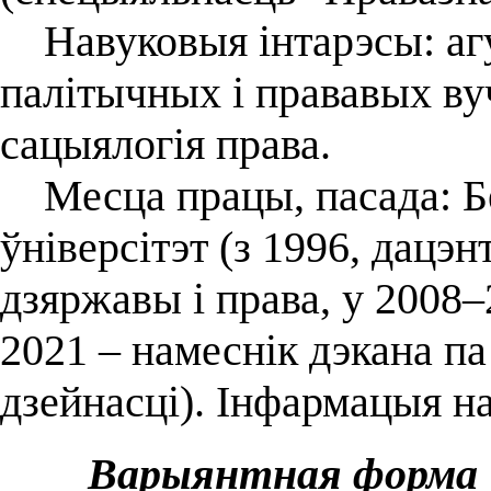
Навуковыя інтарэсы: агу
палітычных і прававых ву
сацыялогія права.
Месца працы, пасада: Б
ўніверсітэт (з 1996, дацэн
дзяржавы і права, у 2008–
2021 – намеснік дэкана п
дзейнасці). Інфармацыя на
Варыянтная форма