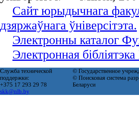
Сайт юрыдычнага факул
дзяржаўнага ўніверсітэта.
Электронны каталог Фун
Электронная бібліятэка
Служба технической
© Государственное учреж
поддержки:
© Поисковая система ра
+375 17 293 29 78
Беларуси
skk@nlb.by