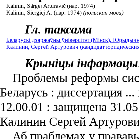
Kalinin, Sârgej Arturavič (нар. 1974)
Kalinin, Siergiej A. (нар. 1974)
(польская мова)
Гл. таксама
Беларускі дзяржаўны ўніверсітэт (Мінск). Юрыдыч
Калинин, Сергей Артурович (кандидат юридических 
Крыніцы інфармацы
Проблемы реформы систе
Беларусь : диссертация ..
12.00.01 : защищена 31.05
Калинин Сергей Артурови
Аб праблемах у прававым