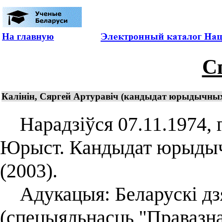
На главную
С
Калінін, Сяргей Артуравіч (кандыдат юрыдычных 
Нарадзіўся 07.11.1974, г.
Юрыст. Кандыдат юрыдычн
(2003).
Адукацыя: Беларускі дзя
(спецыяльнасць "Правазна