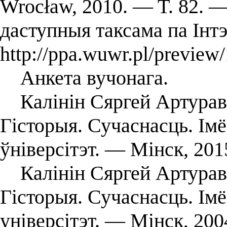
Wrocław, 2010. — T. 82. 
даступныя таксама па Інт
http://ppa.wuwr.pl/preview
Анкета вучонага.
Калінін Сяргей Артураві
Гісторыя. Сучаснасць. Ім
ўніверсітэт. — Мінск, 20
Калінін Сяргей Артураві
Гісторыя. Сучаснасць. Ім
універсітэт. — Мінск, 200