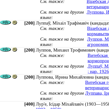
См. также:
Віцебская 
ветэрынар
См. также на другом
Луппова, И
языке:
[200]
Луппаў, Міхаіл Трафімавіч (кандыдат
См. также:
Віцебская
кормавытв
См. также на другом
Луппов, Ми
языке:
агрономия 
[200]
Луппов, Михаил Трофимович (кандида
См. также:
Витебская
кормопрои
См. также на другом
Луппаў, Мі
языке:
; нар. 1926
[200]
Луппова, Ирина Михайловна (кандид
См. также:
Витебская г
ветеринарн
См. также на другом
Луппава, І
языке:
[400]
Лур'е, Ісідар Міхайлавіч (1903—1