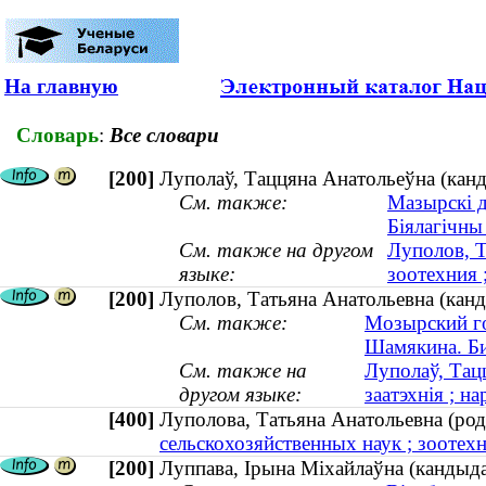
На главную
Словарь
:
Все словари
[200]
Луполаў, Таццяна Анатольеўна (канды
См. также:
Мазырскі д
Біялагічны
См. также на другом
Луполов, Т
языке:
зоотехния 
[200]
Луполов, Татьяна Анатольевна (канди
См. также:
Мозырский го
Шамякина. Би
См. также на
Луполаў, Тац
другом языке:
заатэхнія ; на
[400]
Луполова, Татьяна Анатольевна (р
сельскохозяйственных наук ; зоотехн
[200]
Луппава, Ірына Міхайлаўна (кандыд