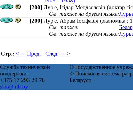
1903—1958)
[200]
Лур'е, Ісідар Мендзелевіч (доктар 
См. также на другом языке:
Лурье
[200]
Лур'е, Абрам Іосіфавіч (эканоміка ;
См. также:
Белар
См. также на другом языке:
Лурье
Стр.:
<== Пред.
След. ==>
Служба технической
© Государственное учреж
поддержки:
© Поисковая система ра
+375 17 293 29 78
Беларуси
skk@nlb.by