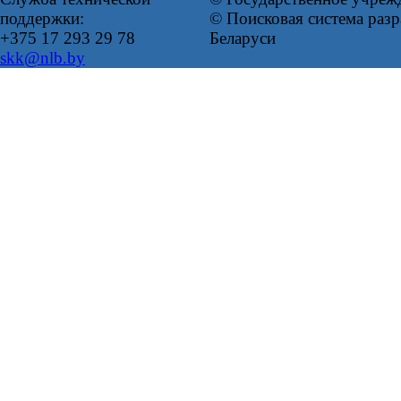
поддержки:
© Поисковая система ра
+375 17 293 29 78
Беларуси
skk@nlb.by