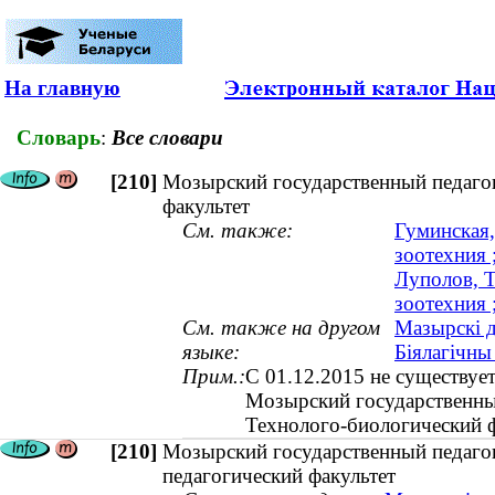
На главную
Словарь
:
Все словари
[210]
Мозырский государственный педагог
факультет
См. также:
Гуминская,
зоотехния 
Луполов, Т
зоотехния 
См. также на другом
Мазырскі д
языке:
Біялагічны
Прим.:
С 01.12.2015 не существует
Мозырский государственны
Технолого-биологический ф
[210]
Мозырский государственный педаго
педагогический факультет