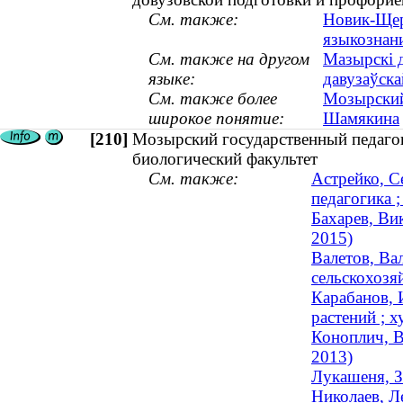
См. также:
Новик-Щер
языкознани
См. также на другом
Мазырскі д
языке:
давузаўска
См. также более
Мозырский
широкое понятие:
Шамякина
[210]
Мозырский государственный педагог
биологический факультет
См. также:
Астрейко, С
педагогика ;
Бахарев, Ви
2015)
Валетов, Ва
сельскохозя
Карабанов, 
растений ; 
Коноплич, В
2013)
Лукашеня, З
Николаев, Л