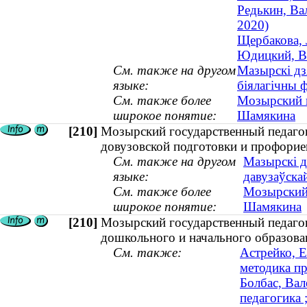
Редькин, Ва
2020)
Щербакова, 
Юдицкий, Ва
См. также на другом
Мазырскі дз
языке:
біялагічны 
См. также более
Мозырский г
широкое понятие:
Шамякина
[210]
Мозырский государственный педагог
довузовской подготовки и профорие
См. также на другом
Мазырскі д
языке:
давузаўска
См. также более
Мозырский 
широкое понятие:
Шамякина
[210]
Мозырский государственный педагог
дошкольного и начального образова
См. также:
Астрейко, Е
методика пр
Болбас, Вал
педагогика 