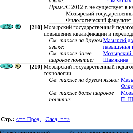
языке:
замежных
Прим.:
С 2012 г. не существует в 
Мозырский государственны
Филологический факультет
[210]
Мозырский государственный педагог
повышения квалификации и перепод
См. также на другом
Мазырскі дз
языке:
павышэння к
См. также более
Мозырский г
широкое понятие:
Шамякина
[210]
Мозырский государственный педагог
технологии
См. также на другом языке:
Мазы
Факу
См. также более широкое
Мозы
понятие:
П. Ш
Стр.:
<== Пред.
След. ==>
Служба технической
© Государственное учреж