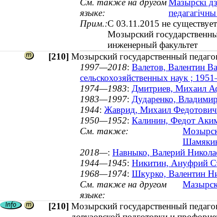
См. также на другом
Мазырскі дз
языке:
педагагічны
Прим.:
С 03.11.2015 не существует
Мозырский государственны
инженерный факультет
[210]
Мозырский государственный педагог
1997—2018
:
Валетов, Валентин Ва
сельскохозяйственных наук ; 195
1974—1983
:
Дмитриев, Михаил Аф
1983—1997
:
Дударенко, Владимир
1944
:
Жаврид, Михаил Федотович 
1950—1952
:
Калинин, Федот Аким
См. также:
Мозырск
Шамяки
2018—
:
Навныко, Валерий Николае
1944—1945
:
Никитин, Ануфрий С
1968—1974
:
Шкурко, Валентин Ни
См. также на другом
Мазырскі
языке:
[210]
Мозырский государственный педагог
довузовской подготовки и профорие