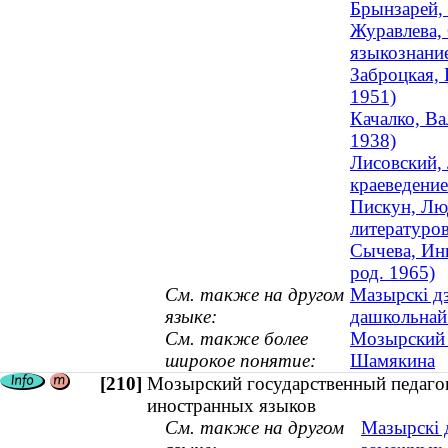
Брынзарей, 
Журавлева, 
языкознание
Заброцкая, 
1951)
Качалко, Ва
1938)
Лисовский, 
краеведение
Пискун, Люд
литературов
Сычева, Инн
род. 1965)
См. также на другом
Мазырскі дз
языке:
дашкольнай 
См. также более
Мозырский 
широкое понятие:
Шамякина
[210]
Мозырский государственный педагог
иностранных языков
См. также на другом
Мазырскі д