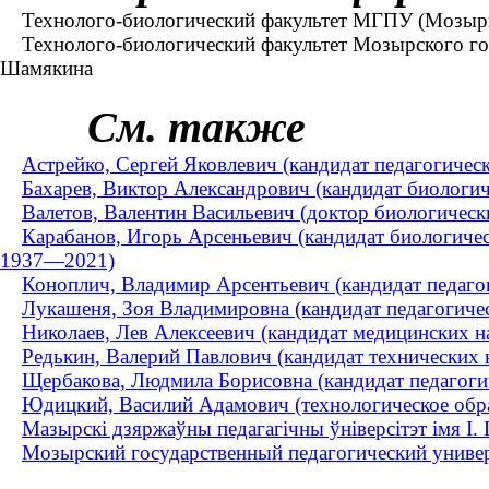
Технолого-биологический факультет МГПУ (Мозыр
Технолого-биологический факультет Мозырского госу
Шамякина
См. также
Астрейко, Сергей Яковлевич (кандидат педагогически
Бахарев, Виктор Александрович (кандидат биологи
Валетов, Валентин Васильевич (доктор биологическ
Карабанов, Игорь Арсеньевич (кандидат биологическ
1937—2021)
Коноплич, Владимир Арсентьевич (кандидат педаго
Лукашеня, Зоя Владимировна (кандидат педагогическ
Николаев, Лев Алексеевич (кандидат медицинских на
Редькин, Валерий Павлович (кандидат технических 
Щербакова, Людмила Борисовна (кандидат педагогич
Юдицкий, Василий Адамович (технологическое обр
Мазырскі дзяржаўны педагагічны ўніверсітэт імя І. 
Мозырский государственный педагогический униве