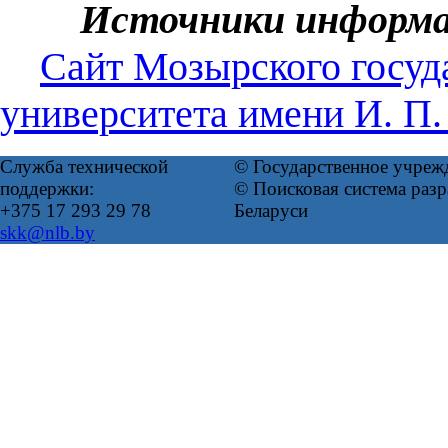
Источники информ
Сайт Мозырского госуд
университета имени И. П
Служба технической
© Государственное учреж
поддержки:
© Поисковая система ра
+375 17 293 29 78
Беларуси
skk@nlb.by