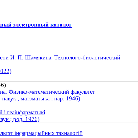
ени И. П. Шамякина. Технолого-биологический
2022)
46)
на. Физико-математический факультет
авук ; матэматыка ; нар. 1946)
і і геаінфарматыкі
ук ; род. 1976)
ультэт інфармацыйных тэхналогій