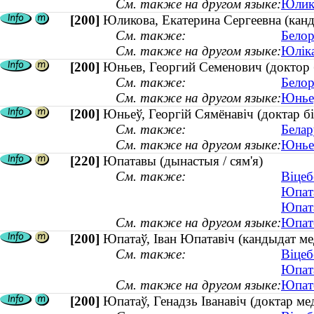
См. также на другом языке:
Юлико
[200]
Юликова, Екатерина Сергеевна (канд
См. также:
Белор
См. также на другом языке:
Юліка
[200]
Юньев, Георгий Семенович (доктор 
См. также:
Белор
См. также на другом языке:
Юньеў
[200]
Юньеў, Георгій Сямёнавіч (доктар бі
См. также:
Белар
См. также на другом языке:
Юньев
[220]
Юпатавы (дынастыя / сям'я)
См. также:
Віцеб
Юпата
Юпата
См. также на другом языке:
Юпато
[200]
Юпатаў, Іван Юпатавіч (кандыдат м
См. также:
Віцеб
Юпата
См. также на другом языке:
Юпато
[200]
Юпатаў, Генадзь Іванавіч (доктар мед