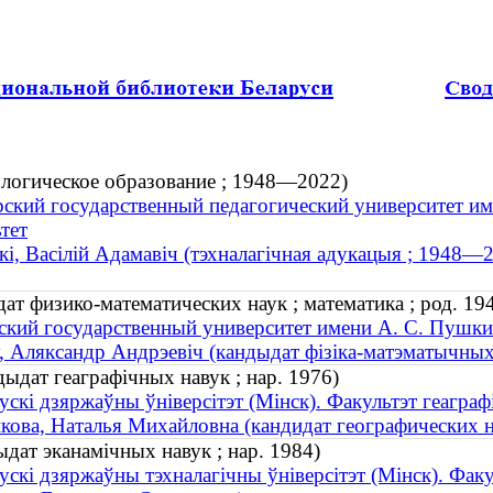
логическое образование ; 1948—2022)
ский государственный педагогический университет им
тет
і, Васілій Адамавіч (тэхналагічная адукацыя ; 1948—
т физико-математических наук ; математика ; род. 19
ский государственный университет имени А. С. Пушки
 Аляксандр Андрэевіч (кандыдат фізіка-матэматычных н
ыдат геаграфічных навук ; нар. 1976)
ускі дзяржаўны ўніверсітэт (Мінск). Факультэт геаграфі
ова, Наталья Михайловна (кандидат географических на
дат эканамічных навук ; нар. 1984)
ускі дзяржаўны тэхналагічны ўніверсітэт (Мінск). Фак