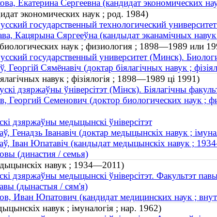
ва, Екатерина Сергеевна (кандидат экономических наук
идат экономических наук ; род. 1984)
усский государственный технологический университе
ва, Кацярына Сяргееўна (кандыдат эканамічных навук 
биологических наук ; физиология ; 1898—1989 или 19
усский государственный университет (Минск). Биолог
, Георгій Сямёнавіч (доктар біялагічных навук ; фізія
ялагічных навук ; фізіялогія ; 1898—1989 ці 1991)
ускі дзяржаўны ўніверсітэт (Мінск). Біялагічны факуль
, Георгий Семенович (доктор биологических наук ; ф
скі дзяржаўны медыцынскі ўніверсітэт
ў, Генадзь Іванавіч (доктар медыцынскіх навук ; імунал
ў, Іван Юпатавіч (кандыдат медыцынскіх навук ; 193
вы (династия / семья)
едыцынскіх навук ; 1934—2011)
скі дзяржаўны медыцынскі ўніверсітэт. Факультэт пав
вы (дынастыя / сям'я)
в, Иван Юпатович (кандидат медицинских наук ; вну
ыцынскіх навук ; імуналогія ; нар. 1962)