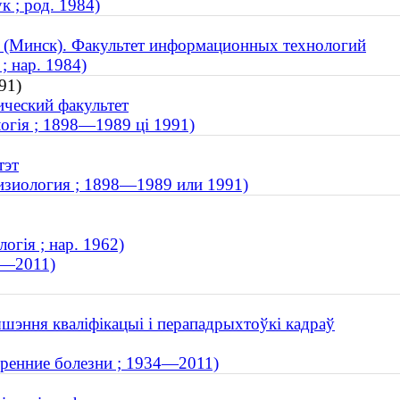
 ; род. 1984)
т (Минск). Факультет информационных технологий
; нар. 1984)
91)
ический факультет
логія ; 1898—1989 ці 1991)
тэт
изиология ; 1898—1989 или 1991)
огія ; нар. 1962)
4—2011)
ышэння кваліфікацыі і перападрыхтоўкі кадраў
тренние болезни ; 1934—2011)