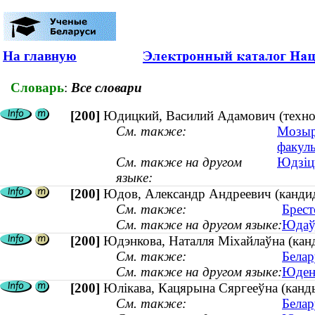
На главную
Словарь
:
Все словари
[200]
Юдицкий, Василий Адамович (техно
См. также:
Мозыр
факуль
См. также на другом
Юдзіцк
языке:
[200]
Юдов, Александр Андреевич (кандида
См. также:
Брест
См. также на другом языке:
Юдаў,
[200]
Юдэнкова, Наталля Міхайлаўна (канд
См. также:
Белар
См. также на другом языке:
Юденк
[200]
Юлікава, Кацярына Сяргееўна (канды
См. также:
Белар