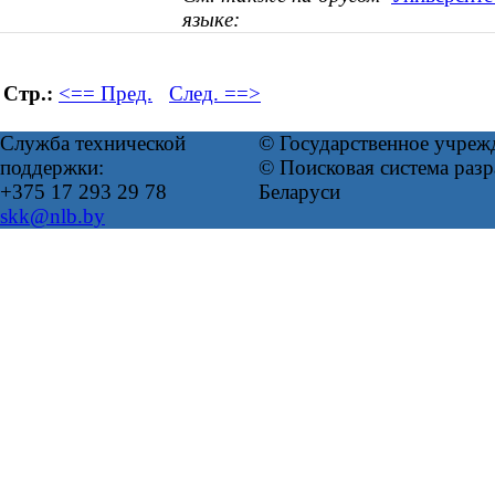
языке:
Стр.:
<== Пред.
След. ==>
Служба технической
© Государственное учреж
поддержки:
© Поисковая система ра
+375 17 293 29 78
Беларуси
skk@nlb.by