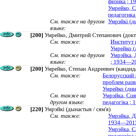
физика ; 
Умрейко, С
педагогика
См. также на другом
Умрэйкі (ды
языке:
[200]
Умрейко, Дмитрий Степанович (докт
См. также:
Институт 
Умрейко (
См. также на другом
Умрэйка, 
языке:
; 1934—2
[200]
Умрейко, Степан Андреевич (кандида
См. также:
Белорусский 
проблем разв
Умрейко (дина
См. также на
Умрэйка, Сця
другом языке:
педагогіка ;
[220]
Умрэйкі (дынастыя / сям'я)
См. также:
Умрэйка, Д
1934—201
Умрэйка, С
педагогіка