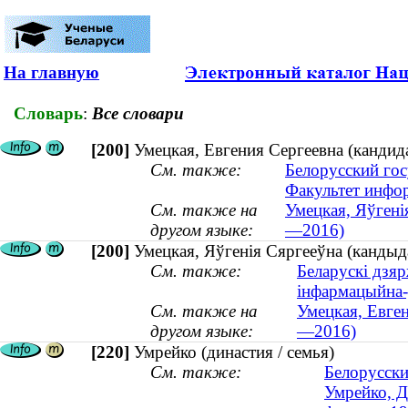
На главную
Словарь
:
Все словари
[200]
Умецкая, Евгения Сергеевна (кандид
См. также:
Белорусский гос
Факультет инфо
См. также на
Умецкая, Яўгені
другом языке:
—2016)
[200]
Умецкая, Яўгенія Сяргееўна (кандыд
См. также:
Беларускі дзяр
інфармацыйна
См. также на
Умецкая, Евген
другом языке:
—2016)
[220]
Умрейко (династия / семья)
См. также:
Белорусски
Умрейко, Д