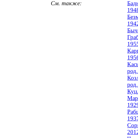
См. также:
Бад
194
Без
194
Быч
Граб
195
Кар
195
Кас
род.
Коз
род.
Куц
Мар
192
Рабц
193
Сор
201