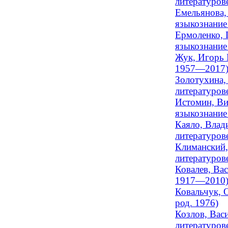
литературов
Емельянова,
языкознание
Ермоленко, 
языкознание
Жук, Игорь 
1957—2017
Золотухина,
литературове
Истомин, Ви
языкознание 
Каяло, Влад
литературове
Климанский,
литературове
Ковалев, Ва
1917—2010
Ковальчук, 
род. 1976)
Козлов, Вас
литературов