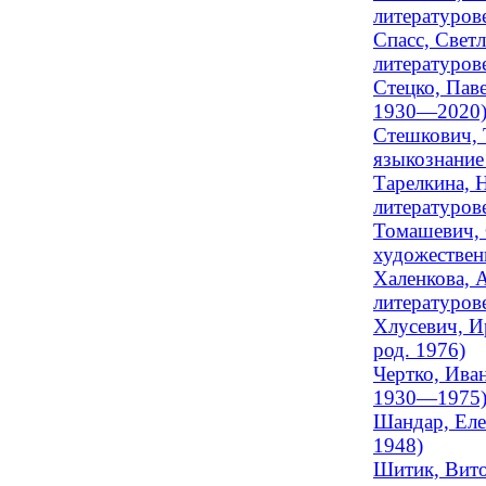
литературове
Спасс, Свет
литературов
Стецко, Пав
1930—2020
Стешкович, 
языкознание
Тарелкина, 
литературов
Томашевич, 
художествен
Халенкова, 
литературов
Хлусевич, И
род. 1976)
Чертко, Ива
1930—1975
Шандар, Еле
1948)
Шитик, Вито