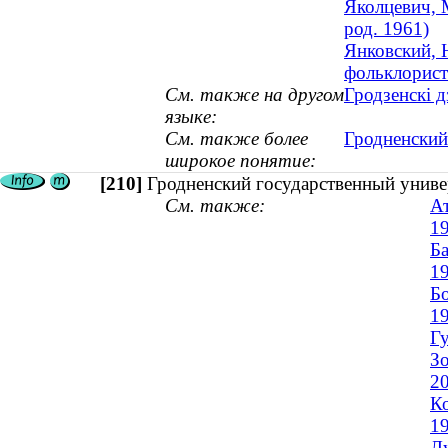
Яколцевич, 
род. 1961)
Янковский, 
фольклорист
См. также на другом
Гродзенскі д
языке:
См. также более
Гродненский
широкое понятие:
[210]
Гродненский государственный унив
См. также:
Ат
1
Ба
1
Бо
1
Г
Зо
2
Ко
1
Л