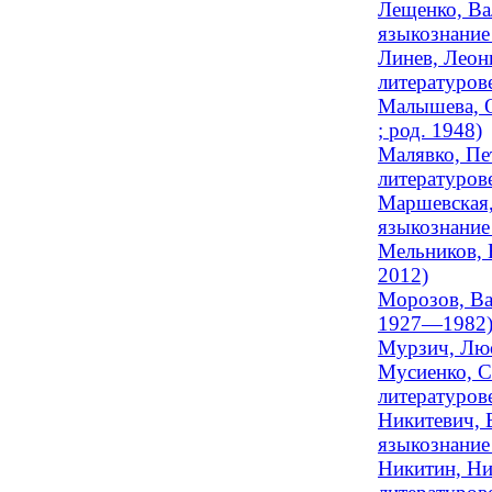
Лещенко, Ва
языкознание 
Линев, Леон
литературов
Малышева, О
; род. 1948)
Малявко, Пе
литературов
Маршевская,
языкознание 
Мельников, 
2012)
Морозов, Ва
1927—1982
Мурзич, Люс
Мусиенко, С
литературов
Никитевич, 
языкознание
Никитин, Ни