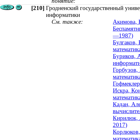
понятие:
[210]
Гродненский государственный униве
информатики
См. также:
Акимова, 
Беспамятн
—1987)
Булгаков,
математик
Буриков, 
информатик
Горбузов,
математика
Гофмеклер
Искра, Ко
математика
Кадан, Ал
вычислител
Кирилюк, 
2017)
Корлюков,
математик