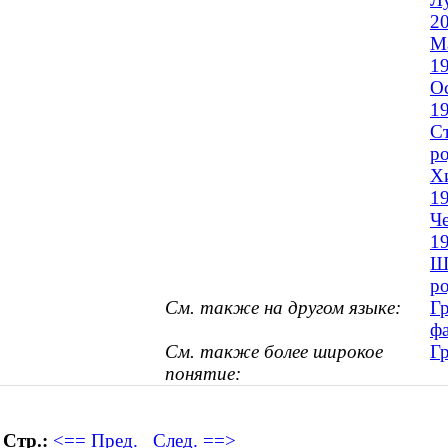
2
Ма
1
Ос
1
Ст
ро
Х
1
Че
1
Ши
ро
См. также на другом языке:
Г
фа
См. также более широкое
Г
понятие:
Стр.:
<== Пред.
След. ==>