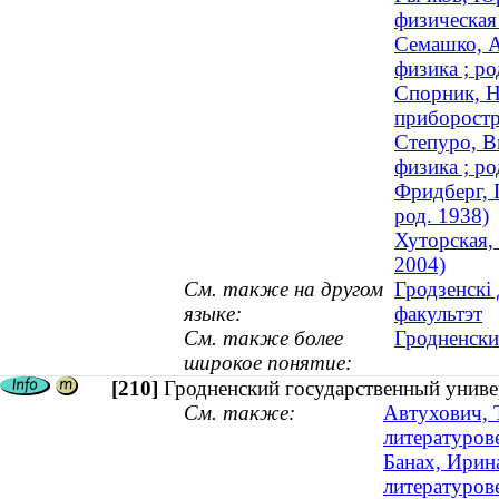
физическая
Семашко, А
физика ; ро
Спорник, Н
приборостр
Степуро, В
физика ; ро
Фридберг, 
род. 1938)
Хуторская,
2004)
См. также на другом
Гродзенскі
языке:
факультэт
См. также более
Гродненски
широкое понятие:
[210]
Гродненский государственный униве
См. также:
Автухович, 
литературове
Банах, Ирин
литературове