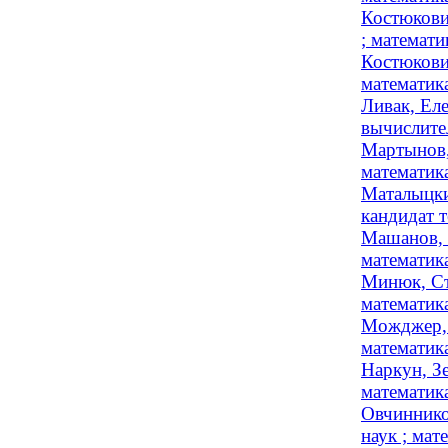
Костюкови
; математи
Костюкови
математика
Ливак, Еле
вычислител
Мартынов,
математика
Маталыцки
кандидат 
Машанов, 
математик
Минюк, Ст
математик
Можджер, 
математика
Наркун, З
математик
Овчиннико
наук ; мат