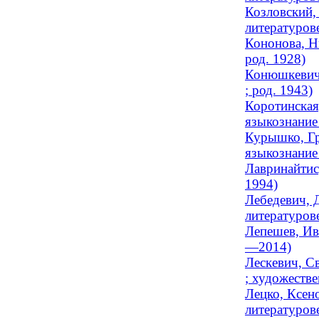
Козловский,
литературове
Кононова, Н
род. 1928)
Конюшкевич,
; род. 1943)
Коротинская
языкознание 
Курышко, Гр
языкознание
Лавринайтис
1994)
Лебедевич, 
литературов
Лепешев, Ив
—2014)
Лескевич, С
; художестве
Лецко, Ксен
литературове