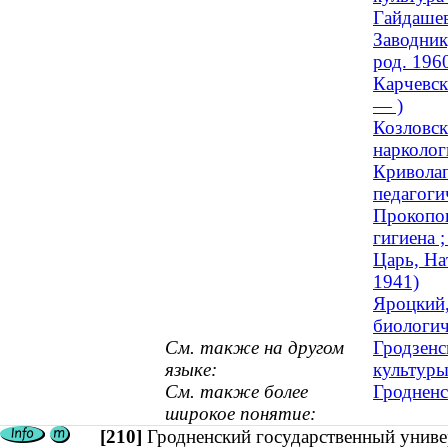
Гайдашев
Заводник
род. 196
Карчевск
— )
Козловск
нарколог
Криволап
педагоги
Прокопов
гигиена 
Царь, На
1941)
Яроцкий,
биологич
См. также на другом
Гродзенс
языке:
культур
См. также более
Гродненс
широкое понятие:
[210]
Гродненский государственный униве