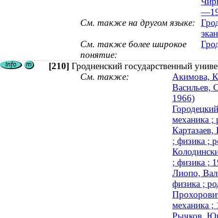
Чир
—19
См. также на другом языке:
Грод
экан
См. также более широкое
Гро
понятие:
[210]
Гродненский государственный униве
См. также:
Акимова, К
Васильев, 
1966)
Городецкий
механика ; 
Картазаев,
; физика ; 
Колодински
; физика ;
Лиопо, Вал
физика ; ро
Прохорович
механика ;
Рычков, Юр