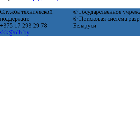
Служба технической
© Государственное учреж
поддержки:
© Поисковая система ра
+375 17 293 29 78
Беларуси
skk@nlb.by