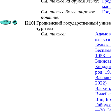
См. также на другом языке:
Грод
маст
См. также более широкое
Гро
понятие:
[210]
Гродненский государственный униве
туризма
См. также:
Адамови
языкозн
Бельска
Беспамя
1953—2
Блинова
Бондаре
род. 19
Василюч
2022)
Ваяхин,
Вилейко
Виц, Бр
Габрусе
—2013