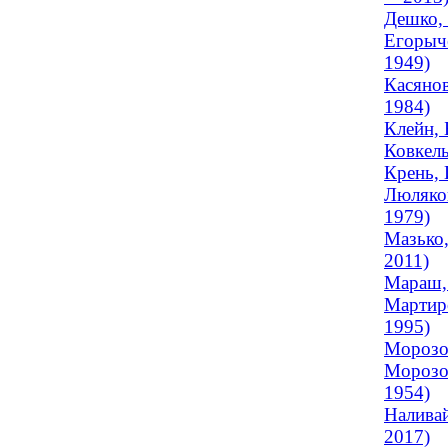
Дешко, 
Егорыче
1949)
Касянов
1984)
Клейн, 
Ковкель
Крень, 
Люляков
1979)
Мазько,
2011)
Мараш,
Мартир
1995)
Морозов
Морозов
1954)
Наливай
2017)