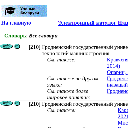
На главную
Словарь
:
Все словари
[210]
Гродненский государственный унив
технологий машиностроения
См. также:
Кравченя
2014)
Опарин, 
См. также на другом
Гродзенс
языке:
інавацый
См. также более
Гродненс
широкое понятие:
[210]
Гродненский государственный униве
См. также:
Кар
202
Мист