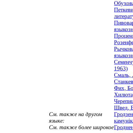
Обухова
Петкеви
литерат
Пивовар
языкозн
Проценк
Розенфе
Рычкова
языкозн
Семенчу
1963)
Смаль, 
Станкев
Фих, Бо
Хилюта,
Черепиц
Швед, В
См. также на другом
Гродзен
языке:
камунік
См. также более широкое
Гроднен