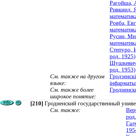
Рагойша, 
Ривкинд, 
математик
Ровба, Ев
математика
Русин, Ми
математик
Степуро, 
род. 1925)
Шушкевич,
род. 1953)
См. также на другом
Гродзенскі
языке:
інфарматы
См. также более
Гродненск
широкое понятие:
[210]
Гродненский государственный униве
См. также:
Вер
род
Гал
195