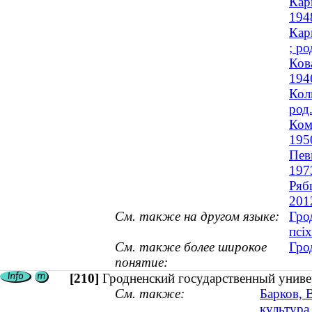
Кар
194
Кар
; ро
Ков
194
Кол
род
Ком
195
Пев
197
Ряб
201
См. также на другом языке:
Гро
псіх
См. также более широкое
Гро
понятие:
[210]
Гродненский государственный униве
См. также:
Барков, 
культура 