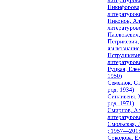
литературов
Никифорова,
литературове
Никонов, Ал
литературов
Павлюкевич,
Петрикевич,
языкознание
Петрушкевич
литературове
Руцкая, Елен
1950)
Семенюк, Ст
род. 1934)
Сипливеня, 
род. 1971)
Смирнов, Ал
литературове
Смольская, 
; 1957—201
Соколова, Е