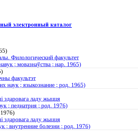
65)
алы. Филологический факультет
вук ; мовазнаўства ; нар. 1965)
5)
ічны факультэт
 наук ; языкознание ; род. 1965)
ыі здаровага ладу жыцця
 ; педиатрия ; род. 1976)
 1976)
ыі здаровага ладу жыцця
 ; внутренние болезни ; род. 1976)