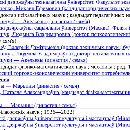
скі дзяржаўны тэхналагічны ўніверсітэт. Факультэт экан
енко, Михаил Ефимович (кандидат юридических наук
октар псіхалагічных навук ; кандыдат педагагічных на
чукі — Акельевы (дынастыя / сям'я)
скі дзяржаўны сацыяльны ўніверсітэт (Масква). Філіял 
ук, Людмила Владимировна (доктор психологических н
 сям'я)
еў, Валерый Дзмітрыевіч (доктар тэхнічных навук ; буд
чук, Людміла Уладзіміраўна (доктар псіхалагічных нав
уки — Акельевы (династия / семья)
ндидат физико-математических наук ; механика ; род. 
сский торгово-экономический университет потребитель
ения
вы — Марьины (династия / семья)
, Наталля Аляксандраўна (кандыдат фізіка-матэматычных
ы — Марьины (династия / семья)
філасофскіх навук ; 1936—2022)
скі дзяржаўны ўніверсітэт культуры і мастацтваў (Мінс
скі дзяржаўны ўніверсітэт культуры і мастацтваў (Мінск