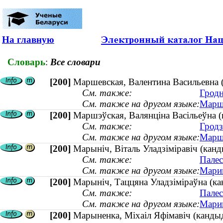
На главную
Словарь
:
Все словари
[200]
Маршевская, Валентина Васильевна (
См. также:
Гродн
См. также на другом языке:
Маршэ
[200]
Маршэўская, Валянціна Васільеўна (к
См. также:
Гродз
См. также на другом языке:
Марше
[200]
Марыніч, Віталь Уладзіміравіч (канд
См. также:
Палес
См. также на другом языке:
Марин
[200]
Марыніч, Таццяна Уладзіміраўна (ка
См. также:
Палес
См. также на другом языке:
Марин
[200]
Марыненка, Міхаіл Яфімавіч (канд