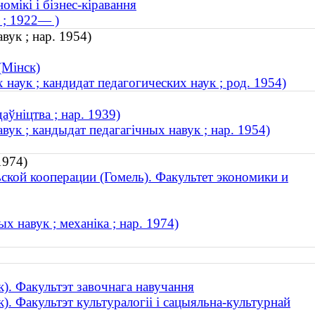
омікі і бізнес-кіравання
 ; 1922— )
вук ; нар. 1954)
(Мінск)
аук ; кандидат педагогических наук ; род. 1954)
аўніцтва ; нар. 1939)
ук ; кандыдат педагагічных навук ; нар. 1954)
1974)
ской кооперации (Гомель). Факультет экономики и
 навук ; механіка ; нар. 1974)
к). Факультэт завочнага навучання
). Факультэт культуралогіі і сацыяльна-культурнай