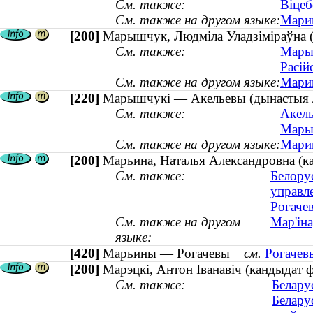
См. также:
Віцеб
См. также на другом языке:
Марин
[200]
Марышчук, Людміла Уладзіміраўна (д
См. также:
Марыш
Расій
См. также на другом языке:
Марищ
[220]
Марышчукі — Акельевы (дынастыя /
См. также:
Акель
Марыш
См. также на другом языке:
Марищ
[200]
Марьина, Наталья Александровна (ка
См. также:
Белору
управл
Рогаче
См. также на другом
Мар'іна
языке:
[420]
Марьины — Рогачевы
см.
Рогачев
[200]
Марэцкі, Антон Іванавіч (кандыдат 
См. также:
Белару
Белару