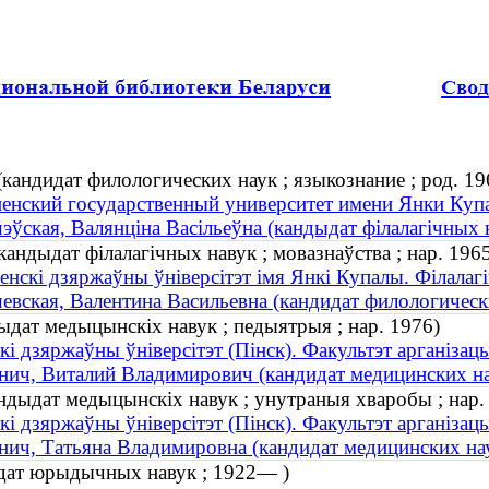
кандидат филологических наук ; языкознание ; род. 19
енский государственный университет имени Янки Куп
ўская, Валянціна Васільеўна (кандыдат філалагічных на
андыдат філалагічных навук ; мовазнаўства ; нар. 196
енскі дзяржаўны ўніверсітэт імя Янкі Купалы. Філалаг
вская, Валентина Васильевна (кандидат филологических
ыдат медыцынскіх навук ; педыятрыя ; нар. 1976)
кі дзяржаўны ўніверсітэт (Пінск). Факультэт арганізац
ич, Виталий Владимирович (кандидат медицинских наук
ндыдат медыцынскіх навук ; унутраныя хваробы ; нар.
кі дзяржаўны ўніверсітэт (Пінск). Факультэт арганізац
ич, Татьяна Владимировна (кандидат медицинских наук
ыдат юрыдычных навук ; 1922— )