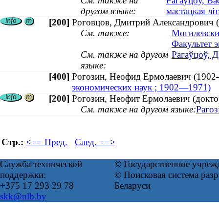
См. также на
Рагаўцоў, Вас
другом языке:
мастацкая лі
[200]
Роговцов, Дмитрий Александрович (к
См. также:
Могилевски
Факультет 
См. также на другом
Рагаўцоў, Д
языке:
[400]
Рогозин, Неофид Ермолаевич (19
экономических наук ; 1902—1971)
[200]
Рогозин, Неофит Ермолаевич (докто
См. также на другом языке:
Рагоз
Стр.:
<== Пред.
След. ==>
Служба технической
© Государственное учреж
поддержки:
© Поисковая система ра
+375 17 293 29 78
Беларуси
skk@nlb.by