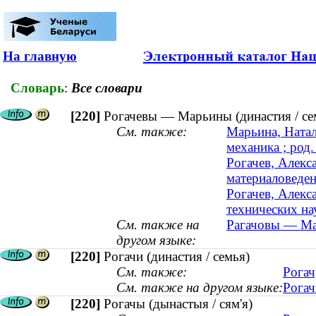
На главную
Словарь
:
Все словари
[220]
Рогачевы — Марьины (династия / се
См. также:
Марьина, Натал
механика ; род.
Рогачев, Алекс
материаловеден
Рогачев, Алекс
технических нау
См. также на
Рагачовы — Мар
другом языке:
[220]
Рогачи (династия / семья)
См. также:
Рогач
См. также на другом языке:
Рогач
[220]
Рогачы (дынастыя / сям'я)