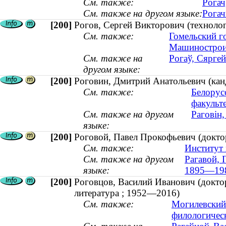
См. также:
Рогач
См. также на другом языке:
Рогач
[200]
Рогов, Сергей Викторович (технолог
См. также:
Гомельский г
Машинострои
См. также на
Рогаў, Сяргей
другом языке:
[200]
Роговин, Дмитрий Анатольевич (кан
См. также:
Белорус
факульт
См. также на другом
Раговін
языке:
[200]
Роговой, Павел Прокофьевич (докто
См. также:
Институт 
См. также на другом
Рагавой, 
языке:
1895—19
[200]
Роговцов, Василий Иванович (доктор
литература ; 1952—2016)
См. также:
Могилевский 
филологичес