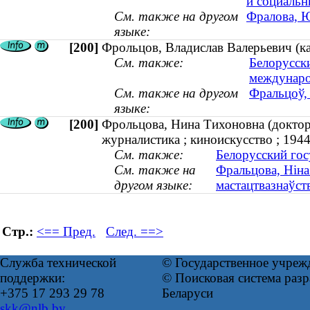
и социальн
См. также на другом
Фралова, Ю
языке:
[200]
Фрольцов, Владислав Валерьевич (ка
См. также:
Белорусск
междунар
См. также на другом
Фральцоў, 
языке:
[200]
Фрольцова, Нина Тихоновна (доктор 
журналистика ; киноискусство ; 19
См. также:
Белорусский гос
См. также на
Фральцова, Ніна
другом языке:
мастацтвазнаўст
Стр.:
<== Пред.
След. ==>
Служба технической
© Государственное учреж
поддержки:
© Поисковая система ра
+375 17 293 29 78
Беларуси
skk@nlb.by