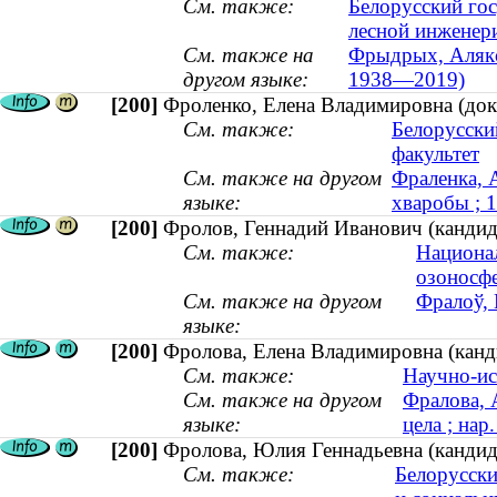
См. также:
Белорусский гос
лесной инженери
См. также на
Фрыдрых, Алякса
другом языке:
1938—2019)
[200]
Фроленко, Елена Владимировна (док
См. также:
Белорусски
факультет
См. также на другом
Фраленка, 
языке:
хваробы ; 
[200]
Фролов, Геннадий Иванович (кандида
См. также:
Национа
озоносф
См. также на другом
Фралоў, 
языке:
[200]
Фролова, Елена Владимировна (канди
См. также:
Научно-ис
См. также на другом
Фралова, 
языке:
цела ; нар
[200]
Фролова, Юлия Геннадьевна (кандида
См. также:
Белорусски