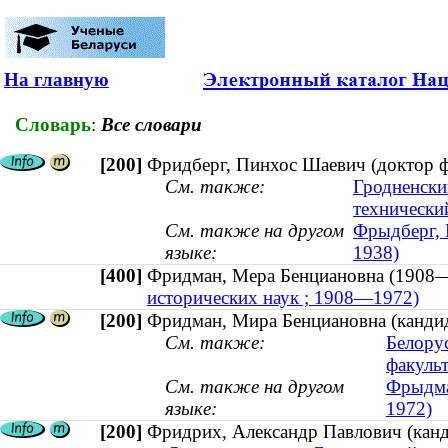
На главную
Словарь
:
Все словари
[200]
Фридберг, Пинхос Шаевич (доктор фи
См. также:
Гродненски
технически
См. также на другом
Фрыдберг, П
языке:
1938)
[400]
Фридман, Мера Бенциановна (19
исторических наук ; 1908—1972)
[200]
Фридман, Мира Бенциановна (кандид
См. также:
Белору
факульт
См. также на другом
Фрыдма
языке:
1972)
[200]
Фридрих, Александр Павлович (канд